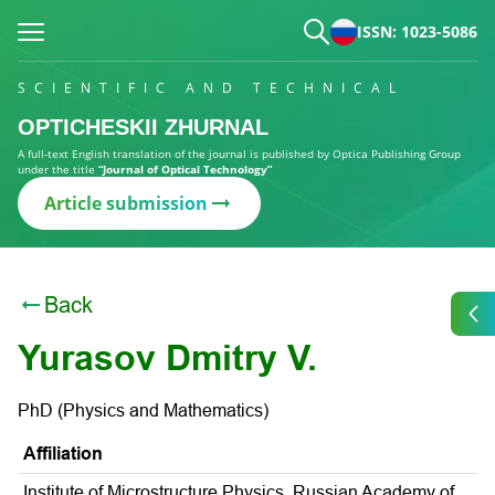
ISSN: 1023-5086
SCIENTIFIC AND TECHNICAL
OPTICHESKII ZHURNAL
A full-text English translation of the journal is published by Optica Publishing Group
under the title
“Journal of Optical Technology”
Article submission
Back
Yurasov Dmitry V.
PhD (Physics and Mathematics)
Affiliation
Institute of Microstructure Physics, Russian Academy of