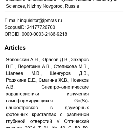
Sciences, Nizhny Novgorod, Russia
E-mail: inquisitor@ipmras.ru
ScopusID: 24177726700
ORCID: 0000-0003-2186-9218
Articles
Яблонский А.Н., Юрасов Д.В., Захаров
В.Е., Перетокин А.В., Степихова М.В.,
Шалеев М.В., Шенгуров Д.В.,
Родякина Е.Е., Смагина Ж.В., Новиков
А.В. Спектро-кинетические
характеристики излучения
самоформирующихся Ge(Si)-
наноостровков в двумерных
фотонных кристаллах с различной
глубиной отверстий // Оптический