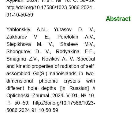
журнал. 2024. Т. 91. № 10. С. 50–59.
http://doi.org/10.17586/1023-5086-2024-
91-10-50-59
Abstract
Yablonskiy A.N., Yurasov D. V.,
Zakharov V E., Peretokin A.V.,
Stepikhova M. V., Shaleev M.V.,
Shengurov D. V., Rodyakina E.E.,
Smagina Z.V., Novikov A. V. Spectral
and kinetic properties of radiation of self-
assembled Ge(Si) nanoislands in two-
dimensional photonic crystals with
different hole depths [in Russian] //
Opticheskii Zhurnal. 2024. V. 91. № 10.
P. 50–59. http://doi.org/10.17586/1023-
5086-2024-91-10-50-59