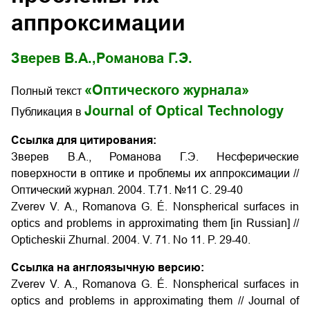
аппроксимации
Зверев В.А.,
Романова Г.Э.
«Оптического журнала»
Полный текст
Journal of Optical Technology
Публикация в
Ссылка для цитирования:
Зверев В.А., Романова Г.Э. Несферические
поверхности в оптике и проблемы их аппроксимации //
Оптический журнал. 2004. Т.71. №11 С. 29-40
Zverev V. A., Romanova G. É. Nonspherical surfaces in
optics and problems in approximating them
[in Russian] //
Opticheskii Zhurnal. 2004. V. 71. No 11. P. 29-40.
Ссылка на англоязычную версию:
Zverev V. A., Romanova G. É. Nonspherical surfaces in
optics and problems in approximating them
// Journal of