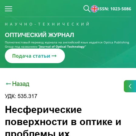
ISSN: 1023-5086
НАУЧНО-ТЕХНИЧЕСКИЙ
ОПТИЧЕСКИЙ ЖУРНАЛ
Полнотекстовый перевод журнала на английский язык издаётся Optica Publishing
Group под названием
“Journal of Optical Technology“
Подача статьи
Назад
УДК: 535.317
Несферические
поверхности в оптике и
проблемы их