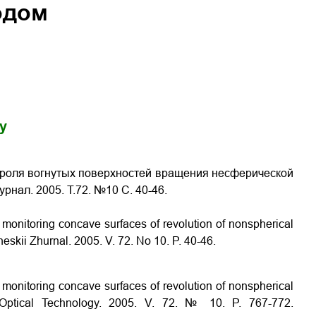
одом
gy
нтроля вогнутых поверхностей вращения несферической
нал. 2005. Т.72. №10 С. 40-46.
r monitoring concave surfaces of revolution of nonspherical
cheskii Zhurnal. 2005. V. 72. No 10. P.
40-46
.
r monitoring concave surfaces of revolution of nonspherical
Optical Technology. 2005. V. 72. № 10. P. 767-772.