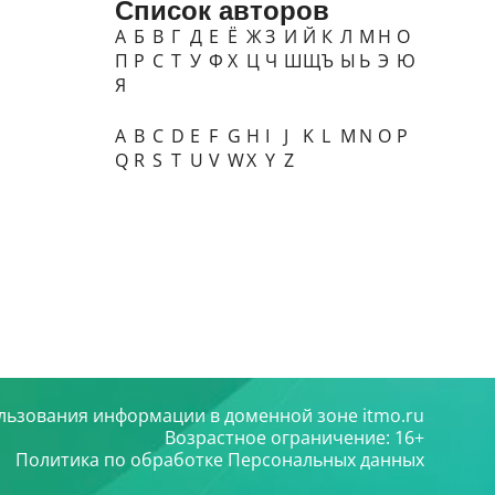
Список авторов
А
Б
В
Г
Д
Е
Ё
Ж
З
И
Й
К
Л
М
Н
О
П
Р
С
Т
У
Ф
Х
Ц
Ч
Ш
Щ
Ъ
Ы
Ь
Э
Ю
Я
A
B
C
D
E
F
G
H
I
J
K
L
M
N
O
P
Q
R
S
T
U
V
W
X
Y
Z
льзования информации в доменной зоне itmo.ru
Возрастное ограничение: 16+
Политика по обработке Персональных данных