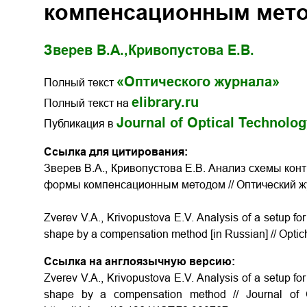
компенсационным мет
Зверев В.А.,
Кривопустова Е.В.
«Оптического журнала»
Полный текст
elibrary.ru
Полный текст на
Journal of Optical Technolo
Публикация в
Ссылка для цитирования:
Зверев В.А., Кривопустова Е.В. Анализ схемы ко
формы компенсационным методом // Оптический жур
Zverev V.A., Krivopustova E.V. Analysis of a setup fo
shape by a compensation method
[in Russian] // Opti
Ссылка на англоязычную версию:
Zverev V.A., Krivopustova E.V. Analysis of a setup fo
shape by a compensation method // Journal of 