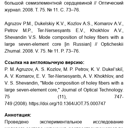
большой семиэлементной сердцевиной // Оптический
журнал. 2008. Т. 75. № 11. С. 73–76.
Agruzov P.M., Dukelskiy K.V., Kozlov A.S., Komarov A.V.,
Petrov M.P., Ter-Nersesyants E.V., Khokhlov A.V.,
Shevandin V.S. Mode composition of holey fibers with a
large seven-element core [in Russian] // Opticheskii
Zhurnal. 2008. V. 75. № 11. P. 73–76.
Ссылка на англоязычную версию:
P. M. Agruzov, A. S. Kozlov, M. P. Petrov, K. V. Dukel’skiĭ,
A. V. Komarov, E. V. Ter-Nersesyants, A. V. Khokhlov, and
V. S. Shevandin, "Mode composition of holey fibers with a
large seven-element core," Journal of Optical Technology.
75 (11), 747-
749 (2008). https://doi.org/10.1364/JOT.75.000747
Аннотация:
Проведено экспериментальное исследование