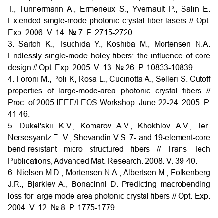
Т., Tunnermann A., Ermeneux S., Yvernault P., Salin E.
Extended single-mode photonic crystal fiber lasers // Opt.
Exp. 2006. V. 14. № 7. P. 2715-2720.
3. Saitoh K., Tsuchida Y., Koshiba M., Mortensen N.A.
Endlessly single-mode holey fibers: the influence of core
design // Opt. Exp. 2005. V. 13. № 26. P. 10833-10839.
4. Foroni M., Poli K, Rosa L., Cucinotta A., Selleri S. Cutoff
properties of large-mode-area photonic crystal fibers //
Proc. of 2005 IEEE/LEOS Workshop. June 22-24. 2005. P.
41-46.
5. Dukel'skii K.V., Komarov A.V., Khokhlov A.V., Ter-
Nersesyantz E. V., Shevandin V.S. 7- and 19-element-core
bend-resistant micro structured fibers // Trans Tech
Publications, Advanced Mat. Research. 2008. V. 39-40.
6. Nielsen M.D., Mortensen N.A., Albertsen M., Folkenberg
J.R., Bjarklev A., Bonacinni D. Predicting macrobending
loss for large-mode area photonic crystal fibers // Opt. Exp.
2004. V. 12. № 8. P. 1775-1779.