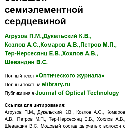
семиэлементной
сердцевиной
Агрузов П.М.,
Дукельский К.В.,
Козлов А.С.,
Комаров А.В.,
Петров М.П.,
Тер-Нерсесянц Е.В.,
Хохлов А.В.,
Шевандин В.С.
«Оптического журнала»
Полный текст
elibrary.ru
Полный текст на
Journal of Optical Technology
Публикация в
Ссылка для цитирования:
Агрузов П.М., Дукельский К.В., Козлов А.С., Комаров
А.В., Петров М.П., Тер-Нерсесянц Е.В., Хохлов А.В.,
Шевандин В.С. Модовый состав дырчатых волокон с