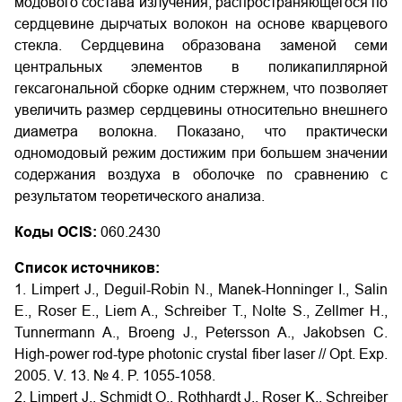
модового состава излучения, распространяющегося по
сердцевине дырчатых волокон на основе кварцевого
стекла. Сердцевина образована заменой семи
центральных элементов в поликапиллярной
гексагональной сборке одним стержнем, что позволяет
увеличить размер сердцевины относительно внешнего
диаметра волокна. Показано, что практически
одномодовый режим достижим при большем значении
содержания воздуха в оболочке по сравнению с
результатом теоретического анализа.
Коды OCIS:
060.2430
Список источников:
1. Limpert J., Deguil-Robin N., Manek-Honninger I., Salin
E., Roser E., Liem A., Schreiber Т., Nolte S., Zellmer H.,
Tunnermann A., Broeng J., Petersson A., Jakobsen C.
High-power rod-type photonic crystal fiber laser // Opt. Exp.
2005. V. 13. № 4. P. 1055-1058.
2. Limpert J., Schmidt O., Rothhardt J., Roser K., Schreiber