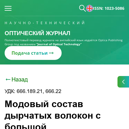
ISSN: 1023-5086
НАУЧНО-ТЕХНИЧЕСКИЙ
ОПТИЧЕСКИЙ ЖУРНАЛ
Полнотекстовый перевод журнала на английский язык издаётся Optica Publishing
Group под названием
“Journal of Optical Technology“
Подача статьи
Назад
УДК: 666.189.21, 666.22
Модовый состав
дырчатых волокон с
большой