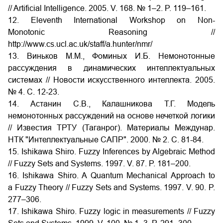
// Artificial Intelligence. 2005. V. 168. № 1–2. P. 119–161.
12. Eleventh International Workshop on Non-
Monotonic Reasoning //
http://www.cs.ucl.ac.uk/staff/a.hunter/nmr/
13. Виньков M.M., Фоминых И.Б. Немонотонные
рассуждения в динамических интеллектуальных
системах // Новости искусственного интеллекта. 2005.
№ 4. С. 12-23.
14. Астанин С.В., Калашникова Т.Г. Модель
немонотонных рассуждений на основе нечеткой логики
// Известия ТРТУ (Таганрог). Материалы Междунар.
НТК "Интеллектуальные САПР". 2000. № 2. С. 81-84.
15. Ishikawa Shiro. Fuzzy Inferences by Algebraic Method
// Fuzzy Sets and Systems. 1997. V. 87. P. 181–200.
16. Ishikawa Shiro. A Quantum Mechanical Approach to
a Fuzzy Theory // Fuzzy Sets and Systems. 1997. V. 90. P.
277–306.
17. Ishikawa Shiro. Fuzzy logic in measurements // Fuzzy