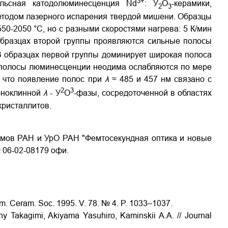
3+
льсная катодолюминесценция Nd
: У
O
-керамики,
2
3
етодом лазерного испарения твердой мишени. Образцы
50-2050 °С, но с разными скоростями нагрева: 5 К/мин
В образцах второй группы проявляются сильные полосы
 В образцах первой группы доминирует широкая полоса
а полосы люминесценции неодима ослабляются по мере
, что появление полос при
λ
≈ 485 и 457 нм связано с
2
3
моноклинной
λ
- У
O
-фазы, сосредоточенной в областях
кристаллитов.
мов РАН и УрО РАН "Фемтосекундная оптика и новые
 06-02-08179 офи.
. Am. Ceram. Soc. 1995. V. 78. № 4. P. 1033–1037.
ny Takagimi, Akiyama Yasuhiro, Kaminskii A.A. // Journal