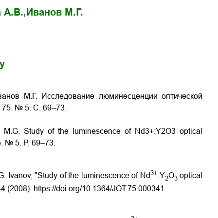
 А.В.,
Иванов М.Г.
gy
Иванов М.Г. Исследование люминесценции оптической
75. № 5. С. 69–73.
ov M.G. Study of the luminescence of Nd3+:Y2O3 optical
5. № 5. P. 69–73.
3+
 G. Ivanov, "Study of the luminescence of Nd
:Y
O
optical
2
3
44 (2008). https://doi.org/10.1364/JOT.75.000341