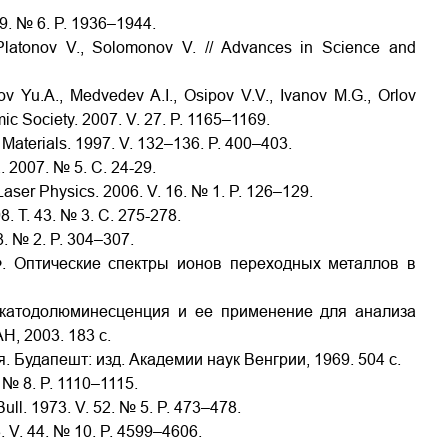
 89. № 6. P. 1936–1944.
 Platonov V., Solomonov V. // Advances in Science and
ov Yu.A., Medvedev A.I., Osipov V.V., Ivanov M.G., Orlov
ic Society. 2007. V. 27. P. 1165–1169.
g Materials. 1997. V. 132–136. P. 400–403.
. 2007. № 5. С. 24-29.
/ Laser Physics. 2006. V. 16. № 1. P. 126–129.
. Т. 43. № 3. С. 275-278.
68. № 2. P. 304–307.
Ф. Оптические спектры ионов переходных металлов в
 катодолюминесценция и ее применение для анализа
Н, 2003. 183 с.
 Будапешт: изд. Академии наук Венгрии, 1969. 504 с.
. № 8. P. 1110–1115.
ull. 1973. V. 52. № 5. P. 473–478.
3. V. 44. № 10. P. 4599–4606.