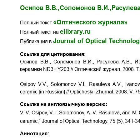
Осипов В.В.,
Соломонов В.И.,
Расулева
«Оптического журнала»
Полный текст
elibrary.ru
Полный текст на
Journal of Optical Technolo
Публикация в
Ссылка для цитирования:
Осипов В.В., Соломонов В.И., Расулева А.В., 
керамики ND3+:Y203 // Оптический журнал. 2008. Т. 
Osipov V.V., Solomonov V.I., Rasuleva A.V., Ivan
ceramic [in Russian] // Opticheskii Zhurnal. 2008. V. 7
Ссылка на англоязычную версию:
V. V. Osipov, V. I. Solomonov, A. V. Rasuleva, and M.
ceramic," Journal of Optical Technology. 75 (5), 341-3
Аннотация: