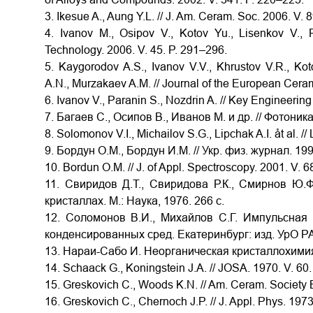
3. Ikesue A., Aung Y.L. // J. Am. Ceram. Soc. 2006. V.
4. Ivanov M., Osipov V., Kotov Yu., Lisenkov V.,
Technology. 2006. V. 45. P. 291–296.
5. Kaygorodov A.S., Ivanov V.V., Khrustov V.R., Kot
A.N., Murzakaev A.M. // Journal of the European Ceram
6. Ivanov V., Paranin S., Nozdrin A. // Key Engineerin
7. Багаев С., Осипов В., Иванов М. и др. // Фотоника
8. Solomonov V.I., Michailov S.G., Lipchak A.I. åt al. /
9. Бордун О.М., Бордун И.М. // Укр. физ. журнал. 1998
10. Bordun O.M. // J. of Appl. Spectroscopy. 2001. V. 
11. Свиридов Д.Т., Свиридова Р.К., Смирнов Ю.
кристаллах. М.: Наука, 1976. 266 с.
12. Соломонов В.И., Михайлов С.Г. Импульсная
конденсированных сред. Екатеринбург: изд. УрО РА
13. Нараи-Сабо И. Неорганическая кристаллохимия.
14. Schaack G., Koningstein J.A. // JOSA. 1970. V. 60
15. Greskovich C., Woods K.N. // Am. Ceram. Society B
16. Greskovich C., Chernoch J.P. // J. Appl. Phys. 197