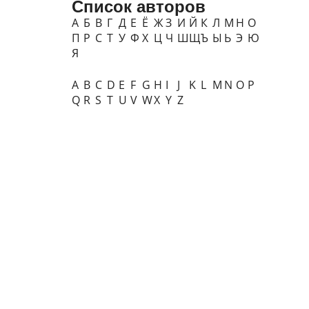
Список авторов
А
Б
В
Г
Д
Е
Ё
Ж
З
И
Й
К
Л
М
Н
О
П
Р
С
Т
У
Ф
Х
Ц
Ч
Ш
Щ
Ъ
Ы
Ь
Э
Ю
Я
A
B
C
D
E
F
G
H
I
J
K
L
M
N
O
P
Q
R
S
T
U
V
W
X
Y
Z