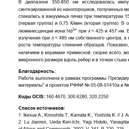
В диапазоне 350-850 нм исследовалась импу
синтезированной из нанопорошков, полученных м
спекались в вакуумных печах при температурах 15
(первая группа) и 0,75 К/мин (вторая группа). 
3+
люминесценции иона Nd
при
λ
≈ 425 и 457 нм.
излучения при
λ
≈ 485 нм собственного центра, 
роста температуры спекания образцов. Показано
наличием в керамике примесной, скорее всего, 
микронного размера вдоль ребер и в точках стыка 
Благодарность:
Работа выполнена в рамках программы Президиу
материалы" и проектов РФФИ № 05-08-01410а и №
Коды OCIS:
160.4670, 300.6280, 320.2250
Список источников:
1. Ikesue A., Kinoshita T., Kamata K., Yoshida K. // J
2. Lu Jianren, Ueda Ken-Ichi, Yagi Hideki, Yanagita
of Alloys and Compounds. 2002. V. 341. P. 220–225.