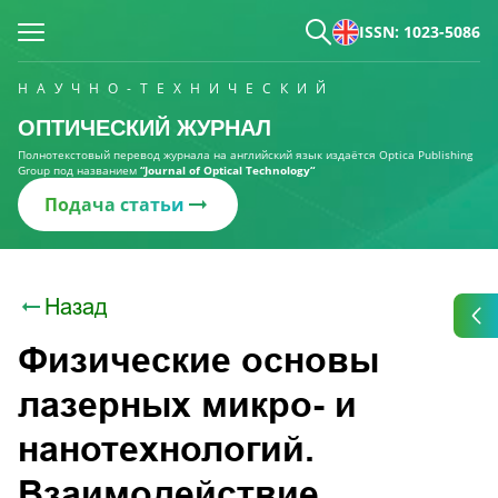
ISSN: 1023-5086
НАУЧНО-ТЕХНИЧЕСКИЙ
ОПТИЧЕСКИЙ ЖУРНАЛ
Полнотекстовый перевод журнала на английский язык издаётся Optica Publishing
Group под названием
“Journal of Optical Technology“
Подача статьи
Назад
Физические основы
лазерных микро- и
нанотехнологий.
Взаимодействие