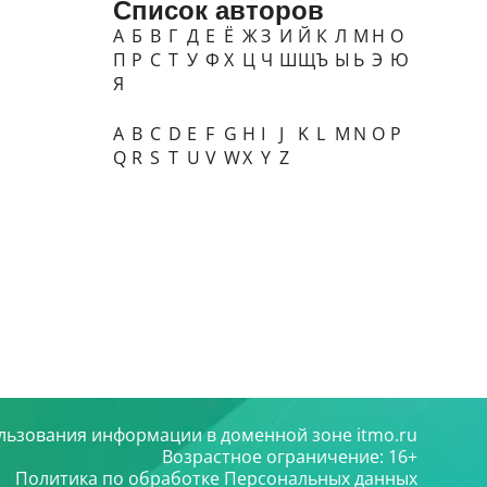
Список авторов
А
Б
В
Г
Д
Е
Ё
Ж
З
И
Й
К
Л
М
Н
О
П
Р
С
Т
У
Ф
Х
Ц
Ч
Ш
Щ
Ъ
Ы
Ь
Э
Ю
Я
A
B
C
D
E
F
G
H
I
J
K
L
M
N
O
P
Q
R
S
T
U
V
W
X
Y
Z
льзования информации в доменной зоне itmo.ru
Возрастное ограничение: 16+
Политика по обработке Персональных данных