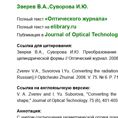
Зверев В.А.,
Суворова И.Ю.
«Оптического журнала»
Полный текст
elibrary.ru
Полный текст на
Journal of Optical Technolo
Публикация в
Ссылка для цитирования:
Зверев В.А., Суворова И.Ю. Преобразование 
цилиндрической формы // Оптический журнал. 2008. 
Zverev V.A., Suvorova I.Yu. Converting the radiation 
Russian] // Opticheskii Zhurnal. 2008. V. 75. № 6. P. 7
Ссылка на англоязычную версию:
V. A. Zverev and I. Yu. Suborova, "Converting the ra
shape," Journal of Optical Technology. 75 (6), 401-405
Аннотация:
С учетом соотношения геометрической оптики пок