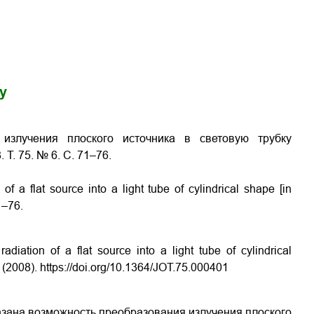
gy
излучения плоского источника в световую трубку
Т. 75. № 6. С. 71–76.
of a flat source into a light tube of cylindrical shape [in
1–76.
diation of a flat source into a light tube of cylindrical
 (2008). https://doi.org/10.1364/JOT.75.000401
азана возможность преобразования излучения плоского