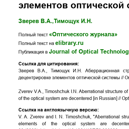
элементов оптической
Зверев В.А.,
Тимощук И.Н.
«Оптического журнала»
Полный текст
elibrary.ru
Полный текст на
Journal of Optical Technolo
Публикация в
Ссылка для цитирования:
Зверев В.А., Тимощук И.Н. Аберрационная ст
децентрировке элементов оптической системы // Опт
Zverev V.A., Timoshchuk I.N. Aberrational structure of
of the optical system are decentered [in Russian] // Op
Ссылка на англоязычную версию:
V. A. Zverev and I. N. Timoshchuk, "Aberrational stru
elements of the optical system are decenter