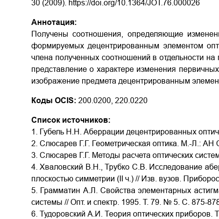
30 (2009). https://doi.org/10.1364/JOT.76.000026
Аннотация:
Получены соотношения, определяющие изменени
формируемых децентрированным элементом опти
члена полученных соотношений в отдельности на 
представление о характере изменения первичных 
изображение предмета децентрированным элемент
Коды OCIS:
200.0200, 220.0220
Список источников:
1. Губель H.H. Аберрации децентрированных оптичес
2. Слюсарев Г.Г. Геометрическая оптика. М.-Л.: АН 
3. Слюсарев Г.Г. Методы расчета оптических систем
4. Хваловский B.H., Трубко С.В. Исследование абе
плоскостью симметрии (II ч.) // Изв. вузов. Приборос
5. Грамматин А.Л. Свойства элементарных астигм
системы // Опт. и спектр. 1995. Т. 79. № 5. С. 875-878
6. Тудоровский А.И. Теория оптических приборов. Т. 