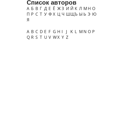
Список авторов
А
Б
В
Г
Д
Е
Ё
Ж
З
И
Й
К
Л
М
Н
О
П
Р
С
Т
У
Ф
Х
Ц
Ч
Ш
Щ
Ъ
Ы
Ь
Э
Ю
Я
A
B
C
D
E
F
G
H
I
J
K
L
M
N
O
P
Q
R
S
T
U
V
W
X
Y
Z