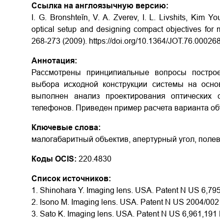
Ссылка на англоязычную версию:
I. G. Bronshteĭn, V. A. Zverev, I. L. Livshits, Kim
optical setup and designing compact objectives for m
268-273 (2009). https://doi.org/10.1364/JOT.76.00026
Аннотация:
Рассмотрены принципиальные вопросы построе
выбора исходной конструкции системы на основ
выполнен анализ проектирования оптических 
телефонов. Приведен пример расчета варианта об
Ключевые слова:
малогабаритный объектив, апертурный угол, полев
Коды OCIS:
220.4830
Список источников:
1. Shinohara Y. Imaging lens. USA. Patent N US 6,79
2. Isono M. Imaging lens. USA. Patent N US 2004/002
3. Sato K. Imaging lens. USA. Patent N US 6,961,191 