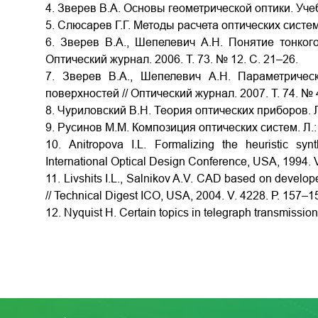
4. Зверев В.А. Основы геометрической оптики. Уче
5. Слюсарев Г.Г. Методы расчета оптических систем
6. Зверев В.А., Шепелевич А.Н. Понятие тонког
Оптический журнал. 2006. Т. 73. № 12. С. 21–26.
7. Зверев В.А., Шепелевич А.Н. Параметриче
поверхностей // Оптический журнал. 2007. Т. 74. № 
8. Чуриловский В.Н. Теория оптических приборов. 
9. Русинов М.М. Композиция оптических систем. Л.
10. Anitropova I.L. Formalizing the heuristic sy
International Optical Design Conference, USA, 1994. V
11. Livshits I.L., Salnikov A.V. CAD based on develop
// Technical Digest ICO, USA, 2004. V. 4228. Р. 157–1
12. Nyquist H. Certain topics in telegraph transmission