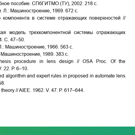
бное пособие. СПбГИТМО (ТУ), 2002. 218 с.
. Л.: Машиностроение, 1969. 672 с.
о компонента в системе отражающих поверхностей //
ская модель трехкомпонентной системы отражающих
4. С. 47–50.
Л.: Машиностроение, 1966. 563 с.
: Машиностроение, 1989. 383 с.
nthesis procedure in lens design // OSA Proc. Оf the
. 22. Р. 6–10.
ed algorithm and expert rules in proposed in automate lens
58.
 theory // AIEE. 1962. V. 47. P. 617–644.