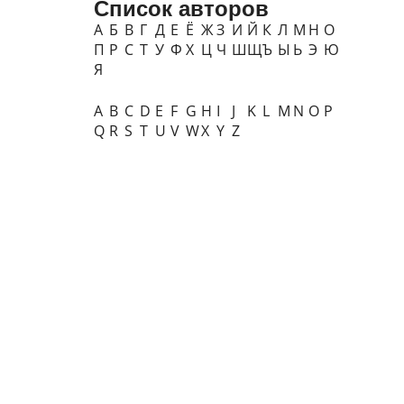
Список авторов
А
Б
В
Г
Д
Е
Ё
Ж
З
И
Й
К
Л
М
Н
О
П
Р
С
Т
У
Ф
Х
Ц
Ч
Ш
Щ
Ъ
Ы
Ь
Э
Ю
Я
A
B
C
D
E
F
G
H
I
J
K
L
M
N
O
P
Q
R
S
T
U
V
W
X
Y
Z