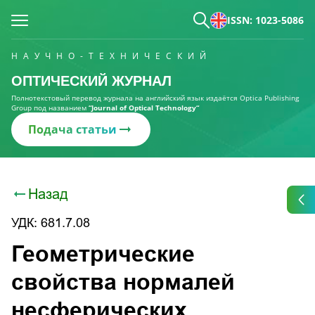
ISSN: 1023-5086
НАУЧНО-ТЕХНИЧЕСКИЙ
ОПТИЧЕСКИЙ ЖУРНАЛ
Полнотекстовый перевод журнала на английский язык издаётся Optica Publishing
Group под названием
“Journal of Optical Technology“
Подача статьи
Назад
УДК: 681.7.08
Геометрические
свойства нормалей
несферических