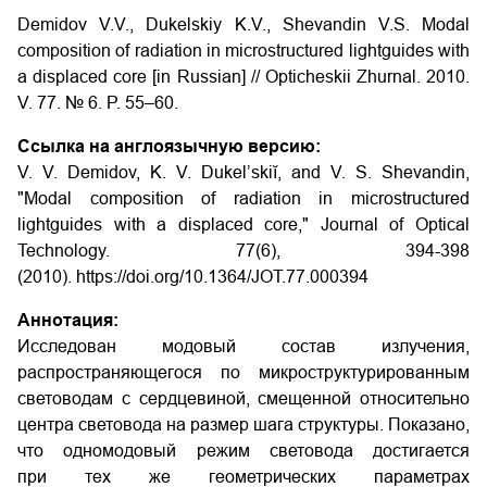
Demidov V.V., Dukelskiy K.V., Shevandin V.S. Modal
composition of radiation in microstructured lightguides with
a displaced core [in Russian] // Opticheskii Zhurnal. 2010.
V. 77. № 6. P. 55–60.
Ссылка на англоязычную версию:
V. V. Demidov, K. V. Dukel’skiĭ, and V. S. Shevandin,
"Modal composition of radiation in microstructured
lightguides with a displaced core," Journal of Optical
Technology. 77(6), 394-398
(2010). https://doi.org/10.1364/JOT.77.000394
Аннотация:
Исследован модовый состав излучения,
распространяющегося по микроструктурированным
световодам с сердцевиной, смещенной относительно
центра световода на размер шага структуры. Показано,
что одномодовый режим световода достигается
при тех же геометрических параметрах