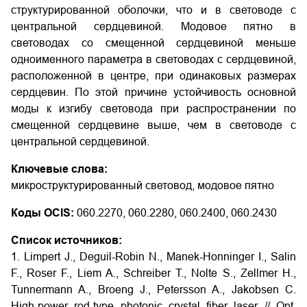
структурированной оболочки, что и в световоде с
центральной сердцевиной. Модовое пятно в
световодах со смещенной сердцевиной меньше
одноименного параметра в световодах с сердцевиной,
расположенной в центре, при одинаковых размерах
сердцевин. По этой причине устойчивость основной
моды к изгибу световода при распространении по
смещенной сердцевине выше, чем в световоде с
центральной сердцевиной.
Ключевые слова:
микроструктурированный световод, модовое пятно
Коды OCIS:
060.2270, 060.2280, 060.2400, 060.2430
Список источников:
1. Limpert J., Deguil-Robin N., Manek-Honninger I., Salin
F., Roser F., Liem A., Schreiber T., Nolte S., Zellmer H.,
Tunnermann A., Broeng J., Petersson A., Jakobsen C.
High-power rod-type photonic crystal fiber laser // Opt.