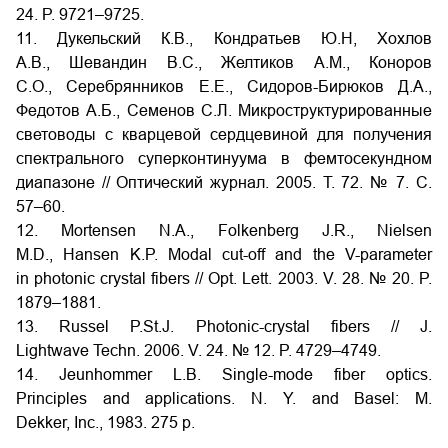
24. P. 9721–9725.
11. Дукельский К.В., Кондратьев Ю.Н, Хохлов
А.В., Шевандин В.С., Желтиков А.М., Коноров
С.О., Серебрянников Е.Е., Сидоров-Бирюков Д.А.,
Федотов А.Б., Семенов С.Л. Микроструктурированные
световоды с кварцевой сердцевиной для получения
спектрального суперконтинуума в фемтосекундном
диапазоне // Оптический журнал. 2005. Т. 72. № 7. С.
57–60.
12. Mortensen N.A., Folkenberg J.R., Nielsen
M.D., Hansen K.P. Modal cut-off and the V-parameter
in photonic crystal fibers // Opt. Lett. 2003. V. 28. № 20. P.
1879–1881.
13. Russel P.St.J. Photonic-crystal fibers // J.
Lightwave Techn. 2006. V. 24. № 12. P. 4729–4749.
14. Jeunhommer L.B. Single-mode fiber optics.
Principles and applications. N. Y. and Basel: M.
Dekker, Inc., 1983. 275 р.