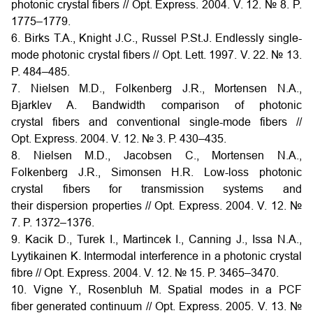
photonic crystal fibers // Opt. Express. 2004. V. 12. № 8. P.
1775–1779.
6. Birks T.A., Knight J.C., Russel P.St.J. Endlessly single-
mode photonic crystal fibers // Opt. Lett. 1997. V. 22. № 13.
P. 484–485.
7. Nielsen M.D., Folkenberg J.R., Mortensen N.A.,
Bjarklev A. Bandwidth comparison of photonic
crystal fibers and conventional single-mode fibers //
Opt. Express. 2004. V. 12. № 3. Р. 430–435.
8. Nielsen M.D., Jacobsen C., Mortensen N.A.,
Folkenberg J.R., Simonsen H.R. Low-loss photonic
crystal fibers for transmission systems and
their dispersion properties // Opt. Express. 2004. V. 12. №
7. P. 1372–1376.
9. Kacik D., Turek I., Martincek I., Canning J., Issa N.A.,
Lyytikainen K. Intermodal interference in a photonic crystal
fibre // Opt. Express. 2004. V. 12. № 15. P. 3465–3470.
10. Vigne Y., Rosenbluh M. Spatial modes in a PCF
fiber generated continuum // Opt. Express. 2005. V. 13. №