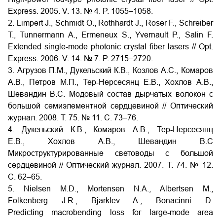
Express. 2005. V. 13. № 4. P. 1055–1058.
2. Limpert J., Schmidt O., Rothhardt J., Roser F., Schreiber
T., Tunnermann A., Ermeneux S., Yvernault P., Salin F.
Extended single-mode photonic crystal fiber lasers // Opt.
Express. 2006. V. 14. № 7. P. 2715–2720.
3. Агрузов П.М., Дукельский К.В., Козлов А.С., Комаров
А.В., Петров М.П., Тер-Нерсесянц Е.В., Хохлов А.В.,
Шевандин В.С. Модовый состав дырчатых волокон с
большой семиэлементной сердцевиной // Оптический
журнал. 2008. Т. 75. № 11. С. 73–76.
4. Дукельский К.В., Комаров А.В., Тер-Нерсесянц
Е.В., Хохлов А.В., Шевандин В.С
Микроструктурированные световоды с большой
сердцевиной // Оптический журнал. 2007. Т. 74. № 12.
С. 62–65.
5. Nielsen M.D., Mortensen N.A., Albertsen M.,
Folkenberg J.R., Bjarklev A., Bonacinni D.
Predicting macrobending loss for large-mode area