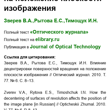
изображения
Зверев В.А.,
Рытова Е.С.,
Тимощук И.Н.
«Оптического журнала»
Полный текст
elibrary.ru
Полный текст на
Journal of Optical Technology
Публикация в
Ссылка для цитирования:
Зверев В.А., Рытова Е.С., Тимощук И.Н. Влияние
децентрировки поверхностей вращения на положение
плоскости изображения // Оптический журнал. 2010. Т.
77. № 6. С. 8–13.
Zverev V.A., Rytova E.S., Timoshchuk I.N. How the
decentering of surfaces of revolution affects the position of
the image plane [in Russian] // Opticheskii Zhurnal. 2010.