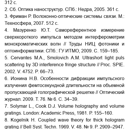
312 с.
2. Сб. Оптика наноструктур. СПб.: Недра, 2005. 361 с.
3. Фриман Р. Волоконно-оптические системы связи. М.:
Техносфера, 2007. 512 с.
4. Мазуренко Ю.Т. Самореферентное измерение
сверхкороткого импульса методом интерферометрии
монохроматических волн // Труды НИЦ фотоники и
оптоинформатики. СПб.: ГУ ИТМО, 2009. С. 159–185.
5. Cervantes M.A., Smolovich A.M. Ultrashort light puls
scattering by 3D interference fringe structure // Proc. SPIE.
2002. V. 4752. P. 66–73.
6. Ионина Н.В. Особенности дифракции импульсного
излучения фемтосекундной длительности на объемной
пропускающей голографической решетке // Оптический
журнал. 2009. Т. 76. № 6. С. 34–39.
7. Solymar L., Cook D.J. Volume holography and volume
gratings. London: Academic Press, 1981. Р. 155–160.
8. Kogelnik H. Coupled wave theory for thick hologram
grating // Bell Syst. Techn. 1969. V. 48. № 9. P. 2909–2947.