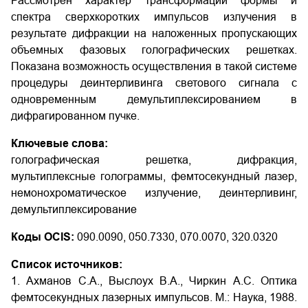
Рассмотрен характер трансформации формы и
спектра сверхкоротких импульсов излучения в
результате дифракции на наложенных пропускающих
объемных фазовых голографических решетках.
Показана возможность осуществления в такой системе
процедуры деинтерливинга светового сигнала с
одновременным демультиплексированием в
дифрагированном пучке.
Ключевые слова:
голографическая решетка, дифракция,
мультиплексные голограммы, фемтосекундный лазер,
немонохроматическое излучение, деинтерливинг,
демультиплексирование
Коды OCIS:
090.0090, 050.7330, 070.0070, 320.0320
Список источников:
1. Ахманов С.А., Выслоух В.А., Чиркин А.С. Оптика
фемтосекундных лазерных импульсов. М.: Наука, 1988.