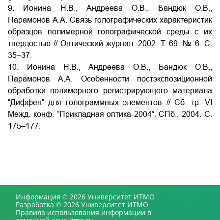
9. Ионина Н.В., Андреева О.В., Бандюк О.В.,
Парамонов А.А. Связь голографических характеристик
образцов полимерной голографической среды с их
твердостью // Оптический журнал. 2002. Т. 69. № 6. С.
35–37.
10. Ионина Н.В., Андреева О.В., Бандюк О.В.,
Парамонов А.А. Особенности постэкспозиционной
обработки полимерного регистрирующего материала
“Диффен” для голограммных элементов // Сб. тр. VI
Межд. конф. “Прикладная оптика-2004”. СПб., 2004. С.
175–177.
Информация © 2026 Университет ИТМО
Разработка © 2026 Университет ИТМО
Правила использования информации в