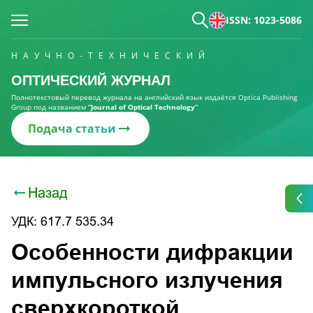
ISSN: 1023-5086
НАУЧНО-ТЕХНИЧЕСКИЙ
ОПТИЧЕСКИЙ ЖУРНАЛ
Полнотекстовый перевод журнала на английский язык издаётся Optica Publishing
Group под названием
“Journal of Optical Technology“
Подача статьи
Назад
УДК: 617.7 535.34
Особенности дифракции
импульсного излучения
сверхкороткой