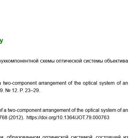
gy
вухкомпонентной схемы оптической системы объектива
 a two-component arrangement of the optical system of an
79. № 12. P. 23–29.
 of a two-component arrangement of the optical system of an
-768 (2012). https://doi.org/10.1364/JOT.79.000763
и, образованном оптической системой, состоящей из