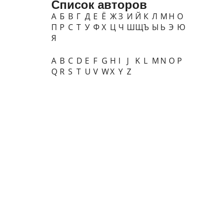
Список авторов
А
Б
В
Г
Д
Е
Ё
Ж
З
И
Й
К
Л
М
Н
О
П
Р
С
Т
У
Ф
Х
Ц
Ч
Ш
Щ
Ъ
Ы
Ь
Э
Ю
Я
A
B
C
D
E
F
G
H
I
J
K
L
M
N
O
P
Q
R
S
T
U
V
W
X
Y
Z