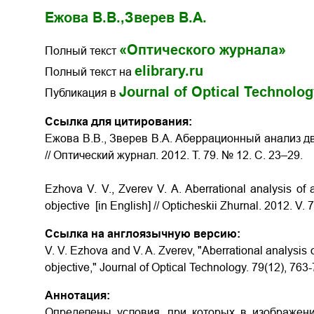
Ежова В.В.,
Зверев В.А.
«Оптического журнала»
Полный текст
elibrary.ru
Полный текст на
Journal of Optical Technolo
Публикация в
Ссылка для цитирования:
Ежова В.В., Зверев В.А. Аберрационный анализ д
// Оптический журнал. 2012. Т. 79. № 12. С. 23–29.
Ezhova V. V., Zverev V. A. Aberrational analysis of
objective [in English] // Opticheskii Zhurnal. 2012. V. 
Ссылка на англоязычную версию:
V. V. Ezhova and V. A. Zverev, "Aberrational analysis
objective," Journal of Optical Technology. 79(12), 763
Аннотация:
Определены условия, при которых в изображени