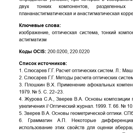
двух тонких компонентов, разделенных
плананастигматическая и анастигматическая корре
Ключевые слова:
изображение, оптическая система, тонкий компо
астигматизм
Коды OCIS:
200.0200, 220.0220
Список источников:
1. Слюсарев Г.Г. Расчет оптических систем. Л.: Маш
2. Слюсарев Г.Г. Методы расчета оптических систем
3. Плошкин В.Х. Применение афокальных компенс
1979. № 5. С. 22–23.
4. Журова С.А., Зверев В.А. Основы композиции
увеличения // Оптический журнал. 1999. Т. 66. № 10.
5. Зверев В.А. Основы геометрической оптики. СПб
6. Грамматин А.П. Некоторые дифференциа
использование этих свойств для оценки аберра