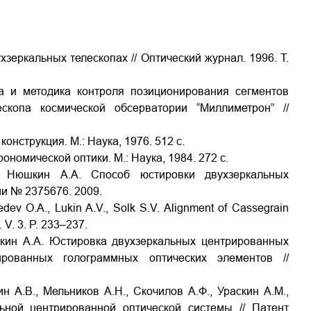
зеркальных телескопах // Оптический журнал. 1996. Т.
ма и методика контроля позиционирования сегментов
ескопа космической обсерватории “Миллиметрон” //
онструкция. М.: Наука, 1976. 512 с.
ономической оптики. М.: Наука, 1984. 272 с.
, Нюшкин А.А. Способ юстировки двухзеркальных
ии № 2375676. 2009.
bedev O.A., Lukin A.V., Solk S.V. Alignment of Cassegrain
. V. 3. P. 233–237.
шкин А.А. Юстировка двухзеркальных центрированных
ированных голограммных оптических элементов //
н А.В., Мельников А.Н., Скочилов А.Ф., Ураскин А.М.,
ьной центрированной оптической системы // Патент