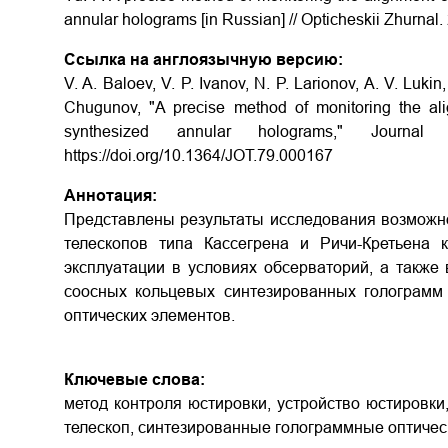
annular holograms [in Russian] // Opticheskii Zhurnal.
Ссылка на англоязычную версию:
V. A. Baloev, V. P. Ivanov, N. P. Larionov, A. V. Lukin
Chugunov, "A precise method of monitoring the al
synthesized annular holograms," Journal 
https://doi.org/10.1364/JOT.79.000167
Аннотация:
Представлены результаты исследования возможно
телескопов типа Кассегрена и Ричи-Кретьена 
эксплуатации в условиях обсерваторий, а также
соосных кольцевых синтезированных голограмм 
оптических элементов.
Ключевые слова:
метод контроля юстировки, устройство юстировки
телескоп, синтезированные голограммные оптиче