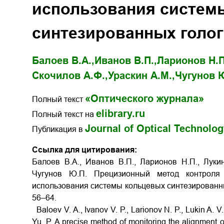
использования систем
синтезированных голо
Балоев В.А.,
Иванов В.П.,
Ларионов Н.П
Скочилов А.Ф.,
Ураскин А.М.,
Чугунов 
«Оптического журнала»
Полный текст
elibrary.ru
Полный текст на
Journal of Optical Technolo
Публикация в
Ссылка для цитирования:
Балоев В.А., Иванов В.П., Ларионов Н.П., Лукин
Чугунов Ю.П. Прецизионный метод контроля 
использования системы кольцевых синтезированных 
56–64.
Baloev V. A., Ivanov V. P., Larionov N. P., Lukin A. V
Yu. P. A precise method of monitoring the alignment 