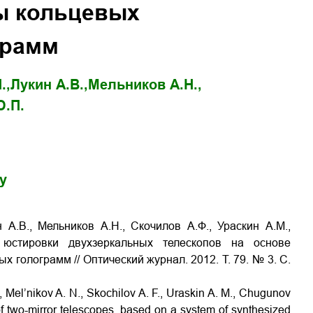
ы кольцевых
грамм
.,
Лукин А.В.,
Мельников А.Н.,
Ю.П.
gy
 А.В., Мельников А.Н., Скочилов А.Ф., Ураскин А.М.,
юстировки двухзеркальных телескопов на основе
голограмм // Оптический журнал. 2012. Т. 79. № 3. С.
., Mel’nikov A. N., Skochilov A. F., Uraskin A. M., Chugunov
of two-mirror telescopes, based on a system of synthesized