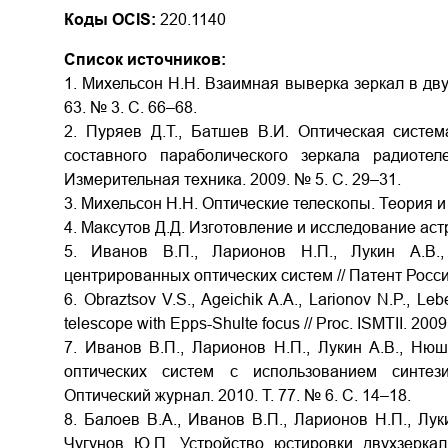
Коды OCIS:
220.1140
Список источников:
1. Михельсон Н.Н. Взаимная выверка зеркал в двух
63. № 3. С. 66–68.
2. Пуряев Д.Т., Батшев В.И. Оптическая систе
составного параболического зеркала радиотел
Измерительная техника. 2009. № 5. С. 29–31.
3. Михельсон Н.Н. Оптические телескопы. Теория и к
4. Максутов Д.Д. Изготовление и исследование астр
5. Иванов В.П., Ларионов Н.П., Лукин А.В.
центрированных оптических систем // Патент Росс
6. Obraztsov V.S., Ageichik A.A., Larionov N.P., Le
telescope with Epps-Shulte focus // Proc. ISMTII. 2009
7. Иванов В.П., Ларионов Н.П., Лукин А.В., Ню
оптических систем с использованием синтез
Оптический журнал. 2010. Т. 77. № 6. С. 14–18.
8. Балоев В.А., Иванов В.П., Ларионов Н.П., Луки
Чугунов Ю.П. Устройство юстировки двухзеркал