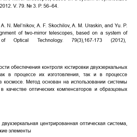
 2012. V. 79. № 3. P. 56–64.
, A. N. Mel’nikov, A. F. Skochilov, A. M. Uraskin, and Yu. P.
ignment of two-mirror telescopes, based on a system of
of Optical Technology. 79(3),167-173 (2012),
сти обеспечения контроля юстировки двухзеркальных
как в процессе их изготовления, так и в процессе
 в космосе. Метод основан на использовании системы
в качестве оптических компенсаторов и образцовых
, двухзеркальная центрированная оптическая система,
ские элементы