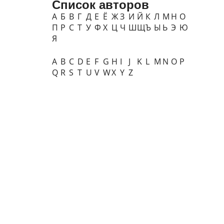
Список авторов
А
Б
В
Г
Д
Е
Ё
Ж
З
И
Й
К
Л
М
Н
О
П
Р
С
Т
У
Ф
Х
Ц
Ч
Ш
Щ
Ъ
Ы
Ь
Э
Ю
Я
A
B
C
D
E
F
G
H
I
J
K
L
M
N
O
P
Q
R
S
T
U
V
W
X
Y
Z