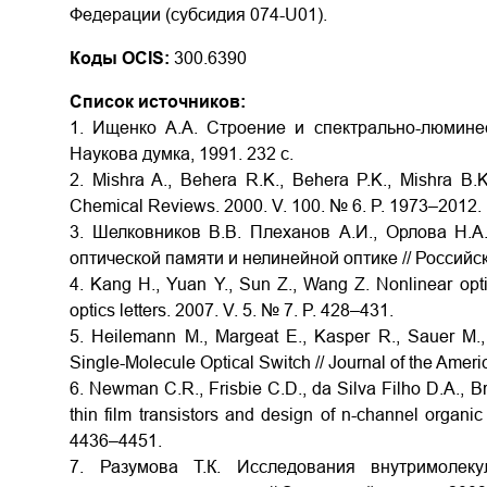
Федерации (субсидия 074-U01).
Коды OCIS:
300.6390
Список источников:
1. Ищенко А.А. Строение и спектрально-люмине
Наукова думка, 1991. 232 с.
2. Mishra A., Behera R.K., Behera P.K., Mishra B.
Chemical Reviews. 2000. V. 100. № 6. P. 1973–2012.
3. Шелковников В.В. Плеханов А.И., Орлова Н.
оптической памяти и нелинейной оптике // Российски
4. Kang H., Yuan Y., Sun Z., Wang Z. Nonlinear optic
optics letters. 2007. V. 5. № 7. P. 428–431.
5. Heilemann M., Margeat E., Kasper R., Sauer M.,
Single-Molecule Optical Switch // Journal of the Amer
6. Newman C.R., Frisbie C.D., da Silva Filho D.A., B
thin film transistors and design of n-channel organic
4436–4451.
7. Разумова Т.К. Исследования внутримолек