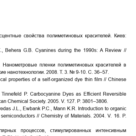
сцентные свойства полиметиновых красителей. Киев:
K., Behera G.B. Cyanines during the 1990s: A Review //
А. Нанометровые пленки полиметиновых красителей в
е нанотехнологии. 2008. Т. 3. № 9-10. С. 36–57.
al properties of a self-organized dye thin film // Chinese
 Tinnefeld P. Carbocyanine Dyes as Efficient Reversible
ican Chemical Society. 2005. V. 127. P. 3801–3806.
redas J.L., Ewbank P.C., Mann K.R. Introduction to organic
 semiconductors // Chemistry of Materials. 2004. V. 16. P.
улярных процессов, стимулированных интенсивным