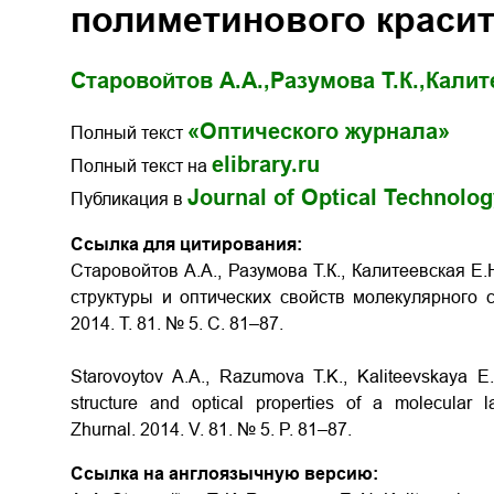
полиметинового краси
Старовойтов А.А.,
Разумова Т.К.,
Калит
«Оптического журнала»
Полный текст
elibrary.ru
Полный текст на
Journal of Optical Technolo
Публикация в
Ссылка для цитирования:
Старовойтов А.А., Разумова Т.К., Калитеевская Е
структуры и оптических свойств молекулярного 
2014. Т. 81. № 5. С. 81–87.
Starovoytov A.A., Razumova T.K., Kaliteevskaya E
structure and optical properties of a molecular
Zhurnal. 2014. V. 81. № 5. P. 81–87.
Ссылка на англоязычную версию: