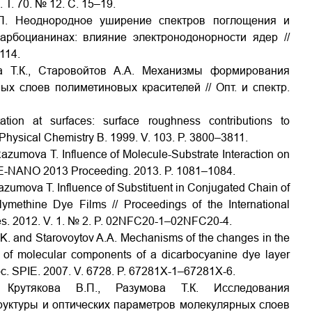
Т. 70. № 12. С. 15–19.
Е.П. Неоднородное уширение спектров поглощения и
рбоцианинах: влияние электронодонорности ядер //
114.
ва Т.К., Старовойтов А.А. Механизмы формирования
х слоев полиметиновых красителей // Опт. и спектр.
tion at surfaces: surface roughness contributions to
 Physical Chemistry B. 1999. V. 103. P. 3800–3811.
Razumova T. Influence of Molecule-Substrate Interaction on
EE-NANO 2013 Proceeding. 2013. P. 1081–1084.
Razumova T. Influence of Substituent in Conjugated Chain of
ethine Dye Films // Proceedings of the International
ies. 2012. V. 1. № 2. P. 02NFC20-1–02NFC20-4.
.K. and Starovoytov A.A. Mechanisms of the changes in the
on of molecular components of a dicarbocyanine dye layer
roc. SPIE. 2007. V. 6728. P. 67281X-1–67281X-6.
 Крутякова В.П., Разумова Т.К. Исследования
уктуры и оптических параметров молекулярных слоев