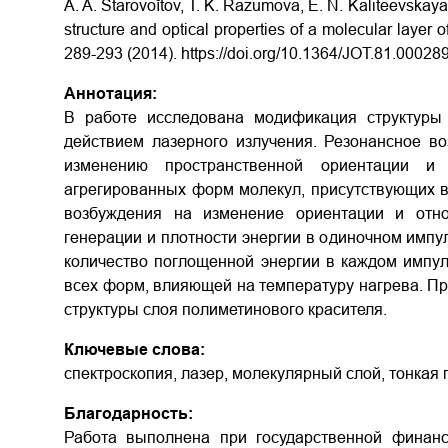
A. A. Starovoĭtov, T. K. Razumova, E. N. Kaliteevskaya
structure and optical properties of a molecular layer 
289-293 (2014). https://doi.org/10.1364/JOT.81.00028
Аннотация:
В работе исследована модификация структуры 
действием лазерного излучения. Резонансное во
изменению пространственной ориентации и
агрегированных форм молекул, присутствующих в
возбуждения на изменение ориентации и отн
генерации и плотности энергии в одиночном импул
количество поглощенной энергии в каждом импул
всех форм, влияющей на температуру нагрева. 
структуры слоя полиметинового красителя.
Ключевые слова:
спектроскопия, лазер, молекулярный слой, тонкая п
Благодарность:
Работа выполнена при государственной финанс