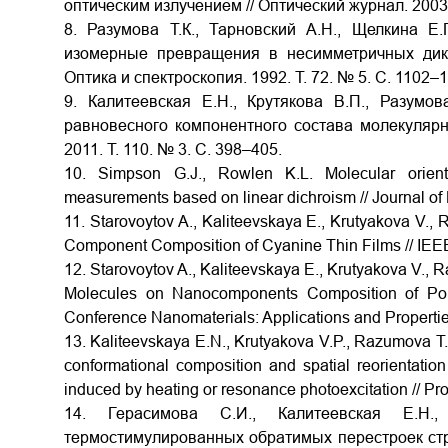
оптическим излучением // Оптический журнал. 2003. 
8. Разумова Т.К., Тарновский А.Н., Щелкина 
изомерные превращения в несимметричных дика
Оптика и спектроскопия. 1992. Т. 72. № 5. С. 1102–1
9. Калитеевская Е.Н., Крутякова В.П., Разумо
равновесного компонентного состава молекулярны
2011. Т. 110. № 3. С. 398–405.
10. Simpson G.J., Rowlen K.L. Molecular orienta
measurements based on linear dichroism // Journal of
11. Starovoytov A., Kaliteevskaya E., Krutyakova V., 
Component Composition of Cyanine Thin Films // IE
12. Starovoytov A., Kaliteevskaya E., Krutyakova V., 
Molecules on Nanocomponents Composition of Polym
Conference Nanomaterials: Applications and Propert
13. Kaliteevskaya E.N., Krutyakova V.P., Razumova T
conformational composition and spatial reorientati
induced by heating or resonance photoexcitation // P
14. Герасимова С.И., Калитеевская Е.Н.,
термостимулированных обратимых перестроек стр