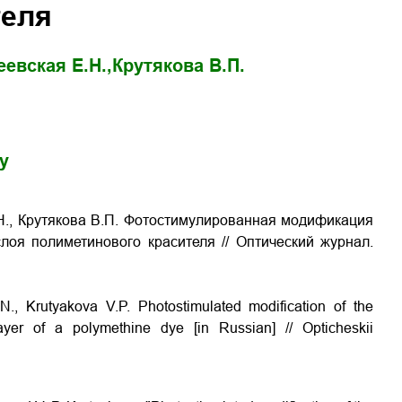
теля
еевская Е.Н.,
Крутякова В.П.
gy
.Н., Крутякова В.П. Фотостимулированная модификация
слоя полиметинового красителя
// Оптический журнал.
.N., Krutyakova V.P.
Photostimulated modification of the
 layer of a polymethine dye
[in Russian] // Opticheskii