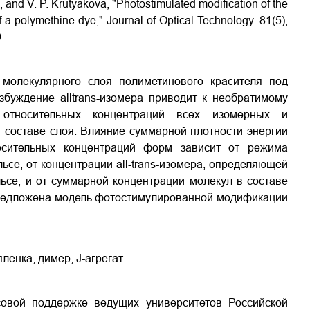
, and V. P. Krutyakova, "Photostimulated modification of the
of a polymethine dye," Journal of Optical Technology. 81(5),
9
молекулярного слоя полиметинового красителя под
збуждение alltrans-изомера приводит к необратимому
 относительных концентраций всех изомерных и
 составе слоя. Влияние суммарной плотности энергии
осительных концентраций форм зависит от режима
ьсе, от концентрации all-trans-изомера, определяющей
ьсе, и от суммарной концентрации молекул в составе
Предложена модель фотостимулированной модификации
ленка, димер, J-агрегат
овой поддержке ведущих университетов Российской