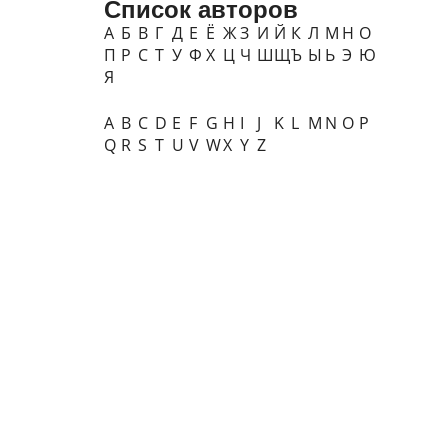
Список авторов
А
Б
В
Г
Д
Е
Ё
Ж
З
И
Й
К
Л
М
Н
О
П
Р
С
Т
У
Ф
Х
Ц
Ч
Ш
Щ
Ъ
Ы
Ь
Э
Ю
Я
A
B
C
D
E
F
G
H
I
J
K
L
M
N
O
P
Q
R
S
T
U
V
W
X
Y
Z