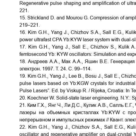
Regenerative pulse shaping and amplification of ultra
221.
15. Strickland D. and Mourou G. Compression of amplif
219–221.
16. Kim G.H., Yang J., Chizhov S.A., Sall E.G., Kul
power ultrafast CPA Yb:KYW laser system with dual-sla
17. Kim G.H., Yang J., Sall E., Chizhov S., Kulik 
femtosecond Yb: KYW oscillators: Simulation and exper
18. Андреев А.А., Мак А.А., Яшин В.Е. Генерация
электрон. 1997. Т. 24. С. 99–114.
19. Kim G.H., Yang J., Lee B., Bosu J., Sall E., Chi
pulse lasers based on Yb:KGW crystals for industrial
Pulse Lasers”. Ed. by Viskup R. / Rijeka, Croatia: In T
20. Koechner W. Solid-state laser engineering. N.Y.: S
21. Ким Г.Х., Янг Ч., Ли Д.С., Кулик А.В., Салль Е
лазеры на объемных кристаллах Yb:KYW с про
непрерывном и импульсных режимах // Квант. электр
22. Kim G.H., Yang J., Chizhov S.A., Sall E.G., Kul
oscillator and regenerative amplifier on dual-crystal