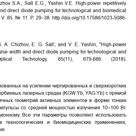
hov S.A., Sall E.G., Yashin V.E. High-power repetitively
and direct diode pumping for technological and biomedical
. V. 85. № 11. P. 29–38. http://doi.org/10.17586/1023-5086-
. A. Chizhov, E. G. Sall’, and V. E. Yashin, "High-power
pulse width and direct diode pumping for technological and
ptical Technology. 85(11), 679-686 (2018).
нованных на усилении чирпированных и сверхкоротких
ербиевых лазерных средах (KGW:Yb, YAG:Yb) с прямой
ичных геометрий активных элементов в форме тонких
импульсы со средней мощностью излучения 10–100 Вт.
ционному. Все эти параметры позволяют использовать
 технологических и биомедицинских применениях,
ия.