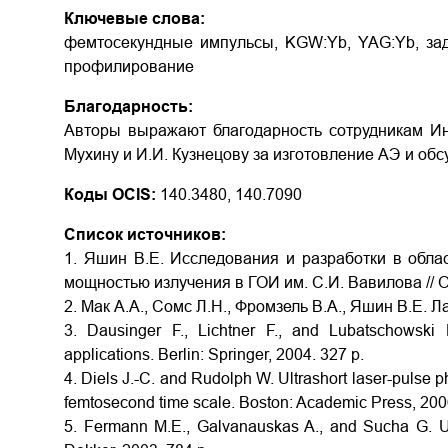
Ключевые слова:
фемтосекундные импульсы, KGW:Yb, YAG:Yb, зад
профилирование
Благодарность:
Авторы выражают благодарность сотрудникам Ин
Мухину и И.И. Кузнецову за изготовление АЭ и об
Коды OCIS:
140.3480, 140.7090
Список источников:
1. Яшин В.Е. Исследования и разработки в обла
мощностью излучения в ГОИ им. С.И. Вавилова // Оп
2. Мак А.А., Сомс Л.Н., Фромзель В.А., Яшин В.Е. Л
3. Dausinger F., Lichtner F., and Lubatschowski
applications. Berlin: Springer, 2004. 327 р.
4. Diels J.-C. and Rudolph W. Ultrashort laser-pulse
femtosecond time scale. Boston: Academic Press, 200
5. Fermann M.E., Galvanauskas A., and Sucha G. Ult