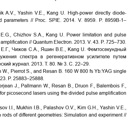
ik A.V., Yashin V.E., Kang U. High-power directly diode-
parameters // Proc. SPIE. 2014. V. 8959. P. 8959B-1–
l E.G., Chizhov S.A., Kang U. Power limitation and pulse
amplification // Quantum Electron. 2013. V. 43. P. 725–730.
ль Е.Г., Чижов С.А., Яшин В.Е., Kang U. Фемтосекундный
ужения спектра в регенеративном усилителе путем
ий журнал. 2013. Т. 80. № 3. С. 22–29.
n W., Pierrot S., and Resan B. 160 W 800 fs Yb:YAG single
V. 23. P. 25883–25888.
dierjean J., Pallmann W., Resan B., Druon F., Balembois F.,
for picosecond lasers using the divided pulse amplification
ov I.I., Mukhin I.B., Palashov O.V., Kim G.H., Yashin V.E.,
rods of different geometries: Simulation and experiment //