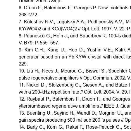
Dekker, 2003. 784 р.
6. Druon F., Balembois F., Georges P. New materials fo
268–272.
7. Kuleshov N.V., Lagatsky A.A., Podlipensky A.V., M
KY(WO4)2 and KGd(WO4)2 // Opt. Lett. 1997. V. 22. P
8. Paunescu G., Hein J., and Sauerbrey R. 100-fs di
V. B79. P. 555–557.
9. Kim G.H., Kang U., Heo D., Yashin V.E., Kulik 
generator based on an Yb:KYW crystal with direct las
229.
10. Liu H., Nees J., Mourou G., Biswal S., Spuehler
pulse regenerative amplifiers // Opt. Commun. 2002. V
11. Nickel D., Stolzenburg C., Giesen A., and Butze F
with a 200-kHz repetition rate // Opt. Lett. 2004. V. 29. 
12. Raybaut P., Balembois F., Druon F., and Georges
ytterbiumbased regenerative amplifiers // IEEE J. Qua
13. Buenting U., Sayinc H., Wandt D., Morgner U., an
gain spectra producing 500 mJ sub 200 fs pulses // Op
14. Barty C., Korn G., Raksi F., Rose-Petruck C., Sq