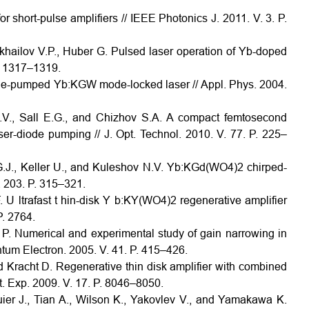
r short-pulse amplifiers // IEEE Photonics J. 2011. V. 3. P.
ikhailov V.P., Huber G. Pulsed laser operation of Yb-doped
. 1317–1319.
ode-pumped Yb:KGW mode-locked laser // Appl. Phys. 2004.
A.V., Sall E.G., and Chizhov S.A. A compact femtosecond
er-diode pumping // J. Opt. Technol. 2010. V. 77. P. 225–
 G.J., Keller U., and Kuleshov N.V. Yb:KGd(WO4)2 chirped-
. 203. P. 315–321.
. U ltrafast t hin-disk Y b:KY(WO4)2 regenerative amplifier
P. 2764.
 P. Numerical and experimental study of gain narrowing in
ntum Electron. 2005. V. 41. P. 415–426.
d Kracht D. Regenerative thin disk amplifier with combined
t. Exp. 2009. V. 17. P. 8046–8050.
uier J., Tian A., Wilson K., Yakovlev V., and Yamakawa K.