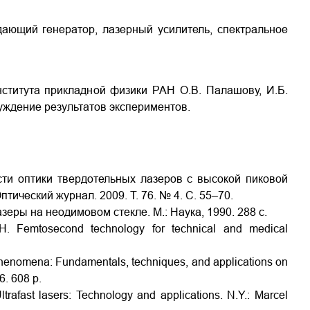
ающий генератор, лазерный усилитель, спектральное
ститута прикладной физики РАН О.В. Палашову, И.Б.
суждение результатов экспериментов.
сти оптики твердотельных лазеров с высокой пиковой
тический журнал. 2009. Т. 76. № 4. С. 55–70.
азеры на неодимовом стекле. М.: Наука, 1990. 288 с.
 H. Femtosecond technology for technical and medical
 phenomena: Fundamentals, techniques, and applications on
6. 608 р.
rafast lasers: Technology and applications. N.Y.: Marcel