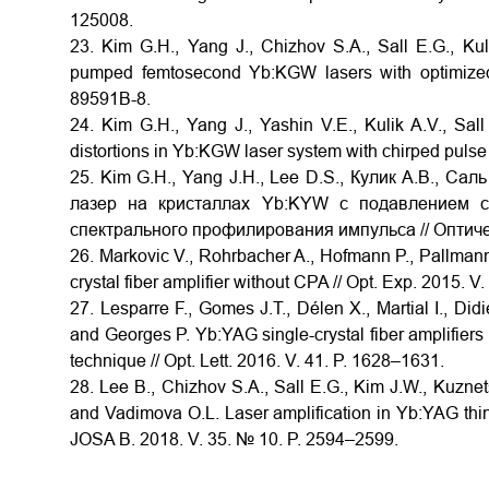
125008.
23. Kim G.H., Yang J., Chizhov S.A., Sall E.G., Kul
pumped femtosecond Yb:KGW lasers with optimized 
89591B-8.
24. Kim G.H., Yang J., Yashin V.E., Kulik A.V., Sal
distortions in Yb:KGW laser system with chirped pulse 
25. Kim G.H., Yang J.H., Lee D.S., Кулик А.В., Са
лазер на кристаллах Yb:KYW с подавлением с
спектрального профилирования импульса // Оптическ
26. Markovic V., Rohrbacher A., Hofmann P., Pallman
crystal fiber amplifier without CPA // Opt. Exp. 2015. 
27. Lesparre F., Gomes J.T., Délen X., Martial I., Di
and Georges P. Yb:YAG single-crystal fiber amplifiers 
technique // Opt. Lett. 2016. V. 41. P. 1628–1631.
28. Lee B., Chizhov S.A., Sall E.G., Kim J.W., Kuznets
and Vadimova O.L. Laser amplification in Yb:YAG thin 
JOSA B. 2018. V. 35. № 10. P. 2594–2599.