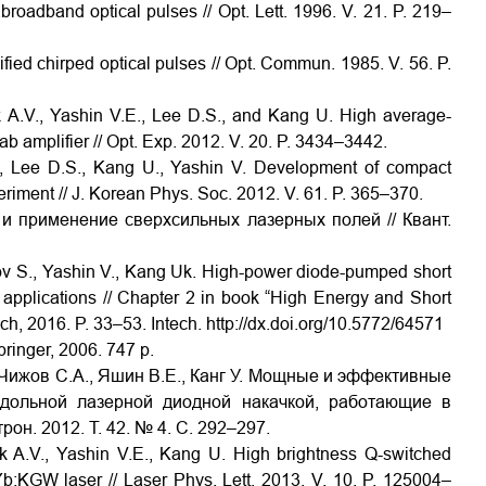
broadband optical pulses // Opt. Lett. 1996. V. 21. P. 219–
ied chirped optical pulses // Opt. Commun. 1985. V. 56. P.
ik A.V., Yashin V.E., Lee D.S., and Kang U. High average-
b amplifier // Opt. Exp. 2012. V. 20. P. 3434–3442.
A., Lee D.S., Kang U., Yashin V. Development of compact
iment // J. Korean Phys. Soc. 2012. V. 61. P. 365–370.
 и применение сверхсильных лазерных полей // Квант.
zhov S., Yashin V., Kang Uk. High-power diode-pumped short
 applications // Chapter 2 in book “High Energy and Short
ech, 2016. P. 33–53. Intech. http://dx.doi.org/10.5772/64571
pringer, 2006. 747 р.
.Г., Чижов С.А., Яшин В.Е., Канг У. Мощные и эффективные
дольной лазерной диодной накачкой, работающие в
он. 2012. Т. 42. № 4. С. 292–297.
ik A.V., Yashin V.E., Kang U. High brightness Q-switched
 Yb:KGW laser // Laser Phys. Lett. 2013. V. 10. P. 125004–