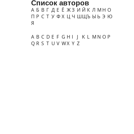
Список авторов
А
Б
В
Г
Д
Е
Ё
Ж
З
И
Й
К
Л
М
Н
О
П
Р
С
Т
У
Ф
Х
Ц
Ч
Ш
Щ
Ъ
Ы
Ь
Э
Ю
Я
A
B
C
D
E
F
G
H
I
J
K
L
M
N
O
P
Q
R
S
T
U
V
W
X
Y
Z