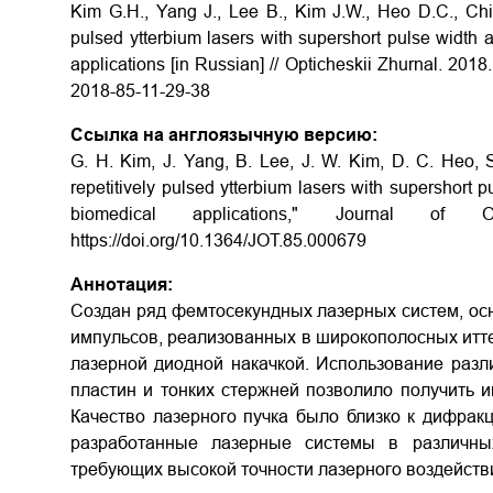
Kim G.H., Yang J., Lee B., Kim J.W., Heo D.C., Chiz
pulsed ytterbium lasers with supershort pulse width 
applications
[in Russian] // Opticheskii Zhurnal. 2018
2018-85-11-29-38
Ссылка на англоязычную версию:
G. H. Kim, J. Yang, B. Lee, J. W. Kim, D. C. Heo, S
repetitively pulsed ytterbium lasers with supershort 
biomedical applications," Journal of O
https://doi.org/10.1364/JOT.85.000679
Аннотация:
Создан ряд фемтосекундных лазерных систем, ос
импульсов, реализованных в широкополосных итт
лазерной диодной накачкой. Использование разл
пластин и тонких стержней позволило получить 
Качество лазерного пучка было близко к дифрак
разработанные лазерные системы в различных
требующих высокой точности лазерного воздейств