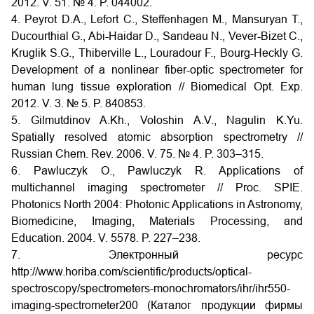
2012. V. 51. № 4. P. 044002.
4. Peyrot D.A., Lefort C., Steffenhagen M., Mansuryan T.,
Ducourthial G., Abi-Haidar D., Sandeau N., Vever-Bizet C.,
Kruglik S.G., Thiberville L., Louradour F., Bourg-Heckly G.
Development of a nonlinear fiber-optic spectrometer for
human lung tissue exploration // Biomedical Opt. Exp.
2012. V. 3. № 5. P. 840853.
5. Gilmutdinov A.Kh., Voloshin A.V., Nagulin K.Yu.
Spatially resolved atomic absorption spectrometry //
Russian Chem. Rev. 2006. V. 75. № 4. P. 303–315.
6. Pawluczyk O., Pawluczyk R. Applications of
multichannel imaging spectrometer // Proc. SPIE.
Photonics North 2004: Photonic Applications in Astronomy,
Biomedicine, Imaging, Materials Processing, and
Education. 2004. V. 5578. P. 227–238.
7. Электронный ресурс
http://www.horiba.com/scientific/products/optical-
spectroscopy/spectrometers-monochromators/ihr/ihr550-
imaging-spectrometer200 (Каталог продукции фирмы