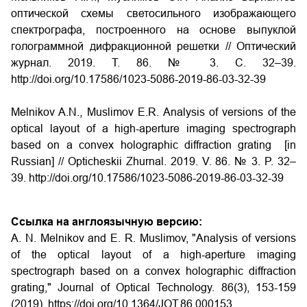
оптической схемы светосильного изображающего
спектрографа, построенного на основе выпуклой
голограммной дифракционной решетки
// Оптический
журнал. 2019. Т. 86. № 3. С. 32–39.
http://doi.org/10.17586/1023-5086-2019-86-03-32-39
Melnikov A.N., Muslimov E.R. Analysis of versions of the
optical layout of a high-aperture imaging spectrograph
based on a convex holographic diffraction grating
[in
Russian] // Opticheskii Zhurnal. 2019. V. 86. № 3. P. 32–
39. http://doi.org/10.17586/1023-5086-2019-86-03-32-39
Ссылка на англоязычную версию:
A. N. Melnikov and E. R. Muslimov, "Analysis of versions
of the optical layout of a high-aperture imaging
spectrograph based on a convex holographic diffraction
grating," Journal of Optical Technology. 86(3), 153-159
(2019). https://doi.org/10.1364/JOT.86.000153