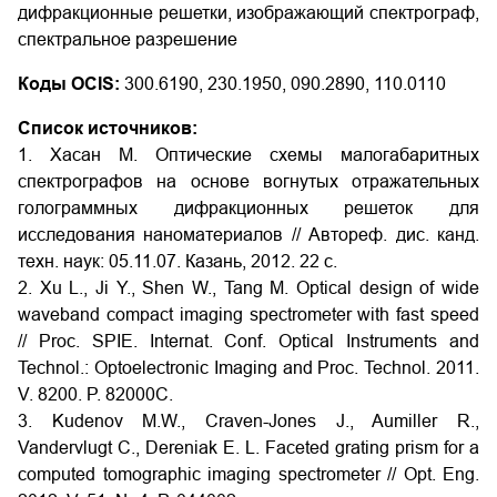
дифракционные решетки, изображающий спектрограф,
спектральное разрешение
Коды OCIS:
300.6190, 230.1950, 090.2890, 110.0110
Список источников:
1. Хасан М. Оптические схемы малогабаритных
спектрографов на основе вогнутых отражательных
голограммных дифракционных решеток для
исследования наноматериалов // Автореф. дис. канд.
техн. наук: 05.11.07. Казань, 2012. 22 с.
2. Xu L., Ji Y., Shen W., Tang M. Optical design of wide
waveband compact imaging spectrometer with fast speed
// Proc. SPIE. Internat. Conf. Optical Instruments and
Technol.: Optoelectronic Imaging and Proc. Technol. 2011.
V. 8200. P. 82000C.
3. Kudenov M.W., Craven-Jones J., Aumiller R.,
Vandervlugt C., Dereniak E. L. Faceted grating prism for a
computed tomographic imaging spectrometer // Opt. Eng.