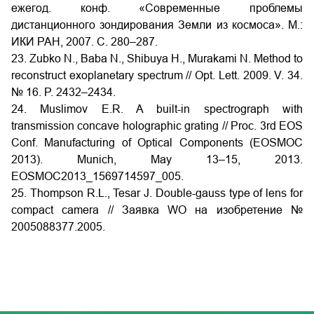
ежегод. конф. «Современные проблемы
дистанционного зондирования Земли из космоса». М.:
ИКИ РАН, 2007. С. 280–287.
23. Zubko N., Baba N., Shibuya H., Murakami N. Method to
reconstruct exoplanetary spectrum // Opt. Lett. 2009. V. 34.
№ 16. P. 2432–2434.
24. Muslimov E.R. A built-in spectrograph with
transmission concave holographic grating // Proc. 3rd EOS
Conf. Manufacturing of Optical Components (EOSMOC
2013). Munich, May 13–15, 2013.
EOSMOC2013_1569714597_005.
25. Thompson R.L., Tesar J. Double-gauss type of lens for
compact camera // Заявка WO на изобретение №
2005088377.2005.