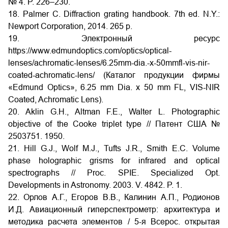
№ 4. P. 226–230.
18. Palmer C. Diffraction grating handbook. 7th ed. N.Y.:
Newport Corporation, 2014. 265 p.
19. Электронный ресурс
https://www.edmundoptics.com/optics/optical-
lenses/achromatic-lenses/6.25mm-dia.-x-50mmfl-vis-nir-
coated-achromatic-lens/ (Каталог продукции фирмы
«Edmund Optics», 6.25 mm Dia. x 50 mm FL, VIS-NIR
Coated, Achromatic Lens).
20. Aklin G.H., Altman F.E., Walter L. Photographic
objective of the Cooke triplet type // Патент США №
2503751. 1950.
21. Hill G.J., Wolf M.J., Tufts J.R., Smith E.C. Volume
phase holographic grisms for infrared and optical
spectrographs // Proc. SPIE. Specialized Opt.
Developments in Astronomy. 2003. V. 4842. P. 1.
22. Орлов А.Г., Егоров В.В., Калинин А.П., Родионов
И.Д. Авиационный гиперспектрометр: архитектура и
методика расчета элементов / 5-я Всерос. открытая