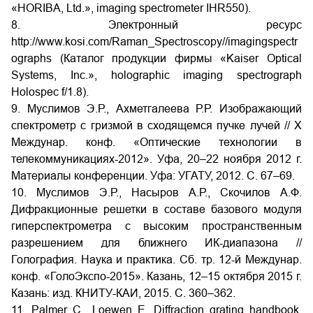
«HORIBA, Ltd.», imaging spectrometer IHR550).
8. Электронный ресурс
http://www.kosi.com/Raman_Spectroscopy//imagingspectr
ographs (Каталог продукции фирмы «Kaiser Optical
Systems, Inc.», holographic imaging spectrograph
Holospec f/1.8).
9. Муслимов Э.Р., Ахметгалеева Р.Р. Изображающий
спектрометр с гризмой в сходящемся пучке лучей // X
Междунар. конф. «Оптические технологии в
телекоммуникациях-2012». Уфа, 20–22 ноября 2012 г.
Материалы конференции. Уфа: УГАТУ, 2012. С. 67–69.
10. Муслимов Э.Р., Насыров А.Р., Скочилов А.Ф.
Дифракционные решетки в составе базового модуля
гиперспектрометра с высоким пространственным
разрешением для ближнего ИК-диапазона //
Голография. Наука и практика. Сб. тр. 12-й Междунар.
конф. «ГолоЭкспо-2015». Казань, 12–15 октября 2015 г.
Казань: изд. КНИТУ-КАИ, 2015. С. 360–362.
11. Palmer C., Loewen E. Diffraction grating handbook.