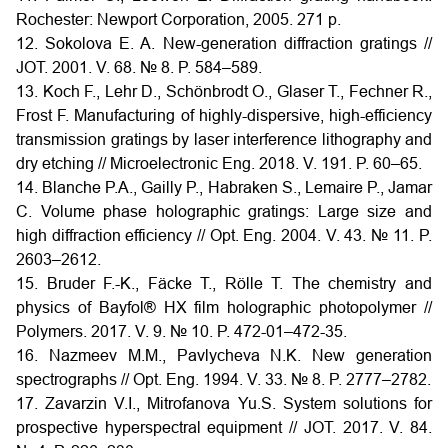
Rochester: Newport Corporation, 2005. 271 p.
12. Sokolova E. A. New-generation diffraction gratings //
JOT. 2001. V. 68. № 8. P. 584–589.
13. Koch F., Lehr D., Schönbrodt O., Glaser T., Fechner R.,
Frost F. Manufacturing of highly-dispersive, high-efficiency
transmission gratings by laser interference lithography and
dry etching // Microelectronic Eng. 2018. V. 191. P. 60–65.
14. Blanche P.A., Gailly P., Habraken S., Lemaire P., Jamar
C. Volume phase holographic gratings: Large size and
high diffraction efficiency // Opt. Eng. 2004. V. 43. № 11. P.
2603–2612.
15. Bruder F.-K., Fäcke T., Rölle T. The chemistry and
physics of Bayfol® HX film holographic photopolymer //
Polymers. 2017. V. 9. № 10. P. 472-01–472-35.
16. Nazmeev M.M., Pavlycheva N.K. New generation
spectrographs // Opt. Eng. 1994. V. 33. № 8. P. 2777–2782.
17. Zavarzin V.I., Mitrofanova Yu.S. System solutions for
prospective hyperspectral equipment // JOT. 2017. V. 84.