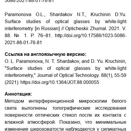
5086-2021-88-01-76-81
Paramonova O.L., Shardakov N.T., Kruchinin D.Yu.
Surface studies of optical glasses by white-light
interferometry [in Russian] // Opticheskii Zhurnal. 2021. V.
88. № 1. P. 76–81. http://doi.org/10.17586/1023-5086-
2021-88-01-76-81
Ссылка на англоязычную версию:
O. L. Paramonova, N. T. Shardakov, and D. Yu. Kruchinin,
"Surface studies of optical glasses by white-light
interferometry," Journal of Optical Technology. 88(1), 55-59
(2021). https://doi.org/10.1364/JOT.88.000055
Аннотация:
Методом интерференционной микроскопии белого
света выполнены топографические исследования
поверхности оптических стекол после их контакта с
влажной атмосферой. Показано, что минимальные
изменения шероховатости наблюдаются у силикатных