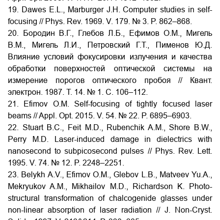
19. Dawes E.L., Marburger J.H. Computer studies in self-
focusing // Phys. Rev. 1969. V. 179. № 3. P. 862–868.
20. Бородин В.Г., Глебов Л.Б., Ефимов О.М., Мигель
В.М., Мигель Л.И., Петровский Г.Т., Пименов Ю.Д.
Влияние условий фокусировки излучения и качества
обработки поверхностей оптической системы на
измерение порогов оптического пробоя // Квант.
электрон. 1987. Т. 14. № 1. С. 106–112.
21. Efimov O.M. Self-focusing of tightly focused laser
beams // Appl. Opt. 2015. V. 54. № 22. P. 6895–6903.
22. Stuart B.C., Feit M.D., Rubenchik A.M., Shore B.W.,
Perry M.D. Laser-induced damage in dielectrics with
nanosecond to subpicosecond pulses // Phys. Rev. Lett.
1995. V. 74. № 12. P. 2248–2251.
23. Belykh A.V., Efimov O.M., Glebov L.B., Matveev Yu.A.,
Mekryukov A.M., Mikhailov M.D., Richardson K. Photo-
structural transformation of chalcogenide glasses under
non-linear absorption of laser radiation // J. Non-Cryst.