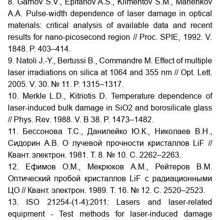
8. Garnov S.V., Epifanov A.S., Klimentov S.M., Manenkov
A.A. Pulse-width dependence of laser damage in optical
materials: critical analysis of available data and recent
results for nano-picosecond region // Proc. SPIE, 1992. V.
1848. P. 403–414.
9. Natoli J.-Y., Bertussi B., Commandre M. Effect of multiple
laser irradiations on silica at 1064 and 355 nm // Opt. Lett.
2005. V. 30. № 11. P. 1315–1317.
10. Merkle L.D., Kitriotis D. Temperature dependence of
laser-induced bulk damage in SiO2 and borosilicate glass
// Phys. Rev. 1988. V. B 38. P. 1473–1482.
11. Бессонова Т.С., Данилейко Ю.К., Николаев В.Н.,
Сидорин А.В. О лучевой прочности кристаллов LiF //
Квант. электрон. 1981. Т. 8. № 10. С. 2262–2263.
12. Ефимов О.М., Мекрюков А.М., Рейтеров В.М.
Оптический пробой кристаллов LiF с радиационными
ЦО // Квант. электрон. 1989. Т. 16. № 12. С. 2520–2523.
13. ISO 21254-(1-4):2011: Lasers and laser-related
equipment - Test methods for laser-induced damage