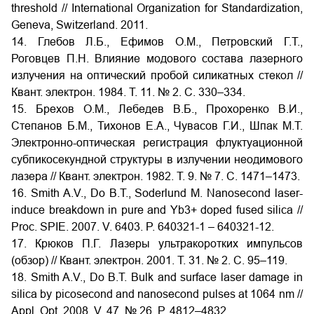
threshold // International Organization for Standardization,
Geneva, Switzerland. 2011.
14. Глебов Л.Б., Ефимов О.М., Петровский Г.Т.,
Роговцев П.Н. Влияние модового состава лазерного
излучения на оптический пробой силикатных стекол //
Квант. электрон. 1984. Т. 11. № 2. С. 330–334.
15. Брехов О.М., Лебедев В.Б., Прохоренко В.И.,
Степанов Б.М., Тихонов Е.А., Чувасов Г.И., Шпак М.Т.
Электронно-оптическая регистрация флуктуационной
субпикосекундной структуры в излучении неодимового
лазера // Квант. электрон. 1982. Т. 9. № 7. С. 1471–1473.
16. Smith A.V., Do B.T., Soderlund M. Nanosecond laser-
induce breakdown in pure and Yb3+ doped fused silica //
Proc. SPIE. 2007. V. 6403. P. 640321-1 – 640321-12.
17. Крюков П.Г. Лазеры ультракоротких импульсов
(обзор) // Квант. электрон. 2001. Т. 31. № 2. С. 95–119.
18. Smith A.V., Do B.T. Bulk and surface laser damage in
silica by picosecond and nanosecond pulses at 1064 nm //
Appl. Opt. 2008. V. 47. № 26. P. 4812–4832.