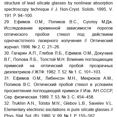
structure of lead silicate glasses by nonlinear absorption
spectroscopy technique // J. Non-Cryst. Solids. 1995. V.
191. P. 94–100.
29. Ефимов О.М., Попиков В.С., Суолоу М.Дж.
Исследование временной зависимости порогов
оптического пробоя стекол под действием
одночастотного лазерного излучения // Оптический
журнал. 1996. № 2. С. 21–26.
30. Гагарин А.П., Глебов Л.Б., Ефимов О.М., Докучаев
В.Г., Попова Л.Б., Толстой М.Н. Влияние поглощающих
примесей на оптический пробой прозрачных
диэлектриков // ЖТФ. 1982. Т. 52. № 1. С. 101–103.
31. Ефимов О.М., Либенсон М.Н., Мекрюков А.М.,
Попиков В.С. Оптический пробой стекол в условиях
просветления поглощающей примеси // Изв. АН СССР,
Сер. физическая. 1989. Т. 53. № 3. С. 454–458.
32. Trukhin A.N., Tolstoi M.N., Glebov L.B., Savelev V.L.
Elementary electronic excitations in pure silicate glasses //
Phys. Stat. Sol. (B). 1980. V. 99. № 1. P. 155–162.