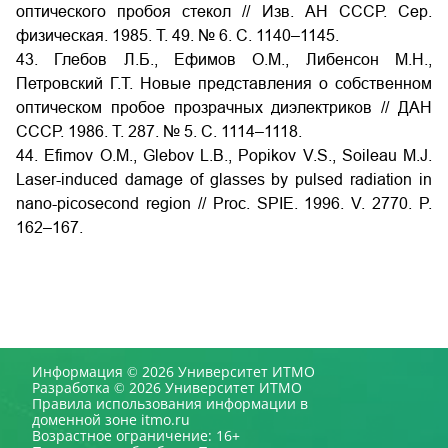
оптического пробоя стекол // Изв. АН СССР. Сер.
физическая. 1985. Т. 49. № 6. С. 1140–1145.
43. Глебов Л.Б., Ефимов О.М., Либенсон М.Н.,
Петровский Г.Т. Новые представления о собственном
оптическом пробое прозрачных диэлектриков // ДАН
СССР. 1986. Т. 287. № 5. С. 1114–1118.
44. Efimov O.M., Glebov L.B., Popikov V.S., Soileau M.J.
Laser-induced damage of glasses by pulsed radiation in
nano-picosecond region // Proc. SPIE. 1996. V. 2770. P.
162–167.
Информация © 2026 Университет ИТМО
Разработка © 2026 Университет ИТМО
Правила использования информации в
доменной зоне itmo.ru
Возрастное ограничение: 16+