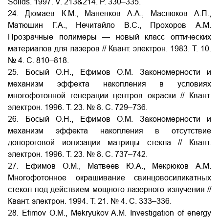
Solids. 1997. V. 213&214. P. 330–335.
24. Дюмаев К.М., Маненков А.А., Маслюков А.П.,
Матюшин Г.А., Нечитайло В.С., Прохоров А.М.
Прозрачные полимеры — новый класс оптических
материалов для лазеров // Квант. электрон. 1983. Т. 10.
№ 4. С. 810–818.
25. Босый О.Н., Ефимов О.М. Закономерности и
механизм эффекта накопления в условиях
многофотонной генерации центров окраски // Квант.
электрон. 1996. Т. 23. № 8. С. 729–736.
26. Босый О.Н., Ефимов О.М. Закономерности и
механизм эффекта накопления в отсутствие
допороговой ионизации матрицы стекла // Квант.
электрон. 1996. Т. 23. № 8. С. 737–742.
27. Ефимов О.М., Матвеев Ю.А., Мекрюков А.М.
Многофотонное окрашивание свинцовосиликатных
стекол под действием мощного лазерного излучения //
Квант. электрон. 1994. Т. 21. № 4. С. 333–336.
28. Efimov O.M., Mekryukov A.M. Investigation of energy