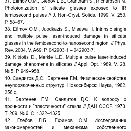
37. Efimov O.M., Glebov L.B., Grantham S., Richardson M.
Photoionization of silicate glasses exposed to IR
femtosecond pulses // J. Non-Cryst. Solids. 1999. V. 253.
P. 58–67.
38. Efimov O.M., Juodkazis S., Misawa H. Intrinsic single
and multiple pulse laser-induced damage in silicate
glasses in the femtosecond-to-nanosecond region. // Phys.
Rev. 2004. V. A69. P. 042903-1 – 042903-7.
39. Kitriotis D., Merkle L.D. Multiple pulse laser-induced
damage phenomena in silicates // Appl. Opt. 1989. V. 28.
№ 5. P. 949–958.
40. Сандитов Д.С., Бартенев Г.М. Физические свойства
неупорядоченных структур. Новосибирск: Наука, 1982.
256 с.
41. Бартенев Г.М., Сандитов Д.С. К вопросу о
прочности и “пластичности” стекла // ДАН СССР. 1973.
Т. 209. № 6. С. 1322–1325.
42. Глебов Л.Б., Ефимов О.М. Исследование
закономерностей и механизма собственного