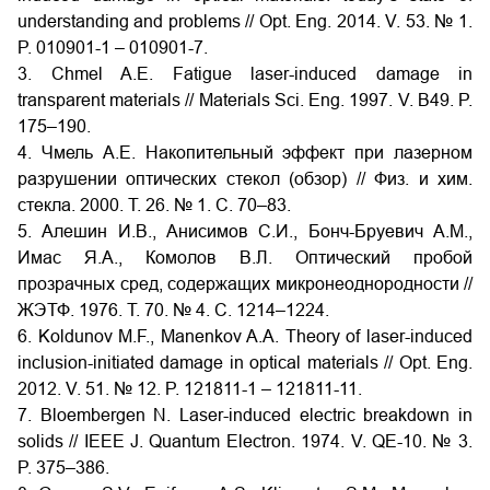
understanding and problems // Opt. Eng. 2014. V. 53. № 1.
P. 010901-1 – 010901-7.
3. Chmel A.E. Fatigue laser-induced damage in
transparent materials // Materials Sci. Eng. 1997. V. B49. P.
175–190.
4. Чмель А.Е. Накопительный эффект при лазерном
разрушении оптических стекол (обзор) // Физ. и хим.
стекла. 2000. Т. 26. № 1. С. 70–83.
5. Алешин И.В., Анисимов С.И., Бонч-Бруевич А.М.,
Имас Я.А., Комолов В.Л. Оптический пробой
прозрачных сред, содержащих микронеоднородности //
ЖЭТФ. 1976. Т. 70. № 4. С. 1214–1224.
6. Koldunov M.F., Manenkov A.A. Theory of laser-induced
inclusion-initiated damage in optical materials // Opt. Eng.
2012. V. 51. № 12. P. 121811-1 – 121811-11.
7. Bloembergen N. Laser-induced electric breakdown in
solids // IEEE J. Quantum Electron. 1974. V. QE-10. № 3.
P. 375–386.