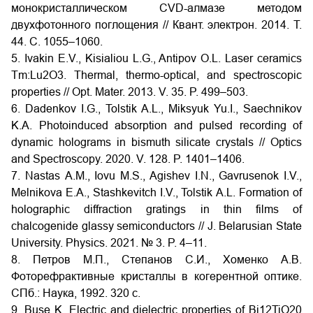
монокристаллическом CVD-алмазе методом
двухфотонного поглощения // Квант. электрон. 2014. Т.
44. С. 1055–1060.
5. Ivakin E.V., Kisialiou L.G., Antipov O.L. Laser ceramics
Tm:Lu2O3. Thermal, thermo-optical, and spectroscopic
properties // Opt. Mater. 2013. V. 35. P. 499–503.
6. Dadenkov I.G., Tolstik A.L., Miksyuk Yu.I., Saechnikov
K.A. Photoinduced absorption and pulsed recording of
dynamic holograms in bismuth silicate crystals // Optics
and Spectroscopy. 2020. V. 128. P. 1401–1406.
7. Nastas А.M., Iovu М.S., Agishev I.N., Gavrusenok I.V.,
Melnikova Е.А., Stashkevitch I.V., Tolstik А.L. Formation of
holographic diffraction gratings in thin films of
chalcogenide glassy semiconductors // J. Belarusian State
University. Physics. 2021. № 3. P. 4–11.
8. Петров М.П., Степанов С.И., Хоменко А.В.
Фоторефрактивные кристаллы в когерентной оптике.
СПб.: Наука, 1992. 320 с.
9. Buse K. Electric and dielectric properties of Bi12TiO20