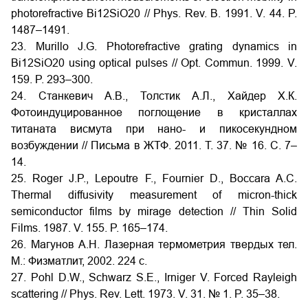
photorefractive Bi12SiO20 // Phys. Rev. B. 1991. V. 44. P.
1487–1491.
23. Murillo J.G. Photorefractive grating dynamics in
Bi12SiO20 using optical pulses // Opt. Commun. 1999. V.
159. P. 293–300.
24. Станкевич А.В., Толстик А.Л., Хайдер Х.К.
Фотоиндуцированное поглощение в кристаллах
титаната висмута при нано- и пикосекундном
возбуждении // Письма в ЖТФ. 2011. Т. 37. № 16. С. 7–
14.
25. Roger J.P., Lepoutre F., Fournier D., Boccara A.C.
Thermal diffusivity measurement of micron-thick
semiconductor films by mirage detection // Thin Solid
Films. 1987. V. 155. P. 165–174.
26. Магунов А.Н. Лазерная термометрия твердых тел.
М.: Физматлит, 2002. 224 с.
27. Pohl D.W., Schwarz S.E., Irniger V. Forced Rayleigh
scattering // Phys. Rev. Lett. 1973. V. 31. № 1. P. 35–38.