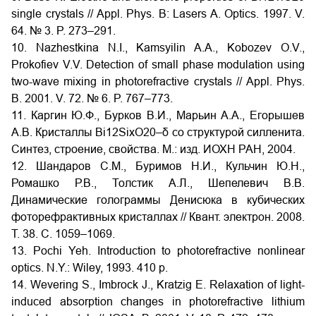
single crystals // Appl. Phys. B: Lasers A. Optics. 1997. V.
64. № 3. P. 273–291.
10. Nazhestkina N.I., Kamsyilin A.A., Kobozev O.V.,
Prokofiev V.V. Detection of small phase modulation using
two-wave mixing in photorefractive crystals // Appl. Phys.
B. 2001. V. 72. № 6. P. 767–773.
11. Каргин Ю.Ф., Бурков В.И., Марьин А.А., Егорышев
А.В. Кристаллы Bi12SiхO20–δ со структурой силленита.
Синтез, строение, свойства. М.: изд. ИОХН РАН, 2004.
12. Шандаров С.М., Буримов Н.И., Кульчин Ю.Н.,
Ромашко Р.В., Толстик А.Л., Шепелевич В.В.
Динамические голограммы Денисюка в кубических
фоторефрактивных кристаллах // Квант. электрон. 2008.
Т. 38. С. 1059–1069.
13. Pochi Yeh. Introduction to photorefractive nonlinear
optics. N.Y.: Wiley, 1993. 410 p.
14. Wevering S., Imbrock J., Kratzig E. Relaxation of light-
induced absorption changes in photorefractive lithium