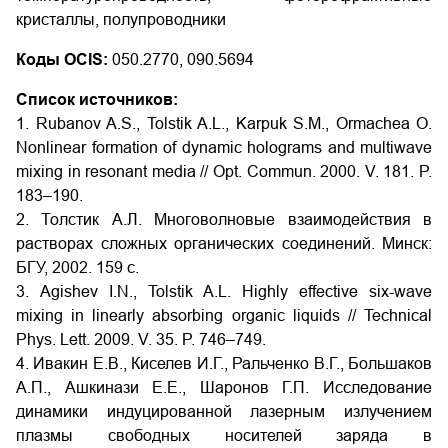
кристаллы, полупроводники
Коды OCIS:
050.2770, 090.5694
Список источников:
1. Rubanov A.S., Tolstik A.L., Karpuk S.M., Ormachea O.
Nonlinear formation of dynamic holograms and multiwave
mixing in resonant media // Opt. Commun. 2000. V. 181. P.
183–190.
2. Толстик А.Л. Многоволновые взаимодействия в
растворах сложных органических соединений. Минск:
БГУ, 2002. 159 с.
3. Agishev I.N., Tolstik A.L. Highly effective six-wave
mixing in linearly absorbing organic liquids // Technical
Phys. Lett. 2009. V. 35. P. 746–749.
4. Ивакин Е.В., Киселев И.Г., Ральченко В.Г., Большаков
А.П., Ашкинази Е.Е., Шаронов Г.П. Исследование
динамики индуцированной лазерным излучением
плазмы свободных носителей заряда в