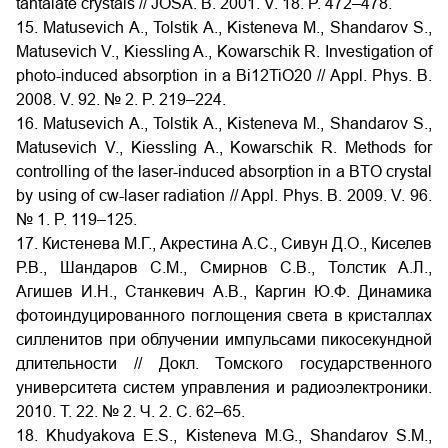
tantalate crystals // JOSA. B. 2001. V. 18. P. 472–478.
15. Matusevich A., Tolstik A., Kisteneva M., Shandarov S.,
Matusevich V., Kiessling A., Kowarschik R. Investigation of
photo-induced absorption in a Bi12TiO20 // Appl. Phys. B.
2008. V. 92. № 2. P. 219–224.
16. Matusevich A., Tolstik A., Kisteneva M., Shandarov S.,
Matusevich V., Kiessling A., Kowarschik R. Methods for
controlling of the laser-induced absorption in a BTO crystal
by using of cw-laser radiation // Appl. Phys. B. 2009. V. 96.
№ 1. P. 119–125.
17. Кистенева М.Г., Акрестина А.С., Сивун Д.О., Киселев
Р.В., Шандаров С.М., Смирнов С.В., Толстик А.Л.,
Агишев И.Н., Станкевич А.В., Каргин Ю.Ф. Динамика
фотоиндуцированного поглощения света в кристаллах
силленитов при облучении импульсами пикосекундной
длительности // Докл. Томского государственного
университета систем управления и радиоэлектроники.
2010. Т. 22. № 2. Ч. 2. С. 62–65.
18. Khudyakova E.S., Kisteneva M.G., Shandarov S.M.,