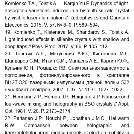
Kornienko T.A., Tolstik A.L., Kargin Yu.F. Dynamics of light-
absorption variations induced in a bismuth silicate crystal
by visible laser illumination // Radiophysics and Quantum
Electronics. 2015. V. 57. № 8–9. P. 589–594.
19. Kornienko T., Kisteneva M., Shandarov S., Tolstik A.
Light-induced effects in sillenite crystals with shallow and
deep traps // Phys. Proc. 2017. V. 86. P. 105–112.
20. Толстик А.Л., Матусевич А.Ю., Кистенева М.Г.,
Шандаров С.М., Иткин С.И., Мандель А.Е., Каргин Ю.Ф.,
Кульчин Ю.Н., Ромашко Р.В. Спектральная зависимость
поглощения, фотоиндуцированного в кристалле
Bi12TiO20 лазерными импульсами длиной волны 532
нм // Квант. электрон. 2007. Т. 37. № 11. С. 1027–1032.
21. Hermann J.P., Herriau J.P., Huignard J.P. Nanosecond
four-wave mixing and holography in BSO crystals // Appl.
Opt. 1981. V. 20. P. 2173–2174.
22. Partanen J.P., Nouchi P., Jonathan J.M.C., Hellwarth
R.W. Comparison between holographic and
transientphotocurrent measurements of electron mobility in