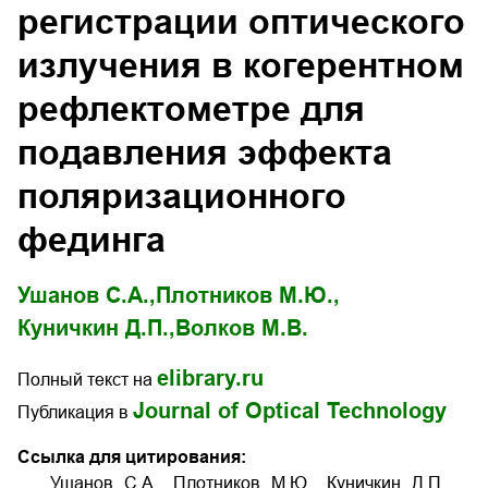
регистрации оптического
излучения в когерентном
рефлектометре для
подавления эффекта
поляризационного
фединга
Ушанов С.А.,
Плотников М.Ю.,
Куничкин Д.П.,
Волков М.В.
elibrary.ru
Полный текст на
Journal of Optical Technology
Публикация в
Ссылка для цитирования:
Ушанов С.А., Плотников М.Ю., Куничкин Д.П.,