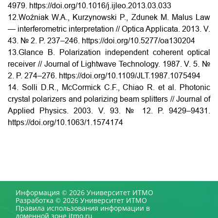
4979.
https://doi.org/10.1016/j.ijleo.2013.03.033
12.Woźniak W.A., Kurzynowski P., Zdunek M. Malus Law
— interferometric interpretation // Optica Applicata. 2013. V.
43. № 2. P. 237–246.
https://doi.org/10.5277/oa130204
13.Glance B. Polarization independent coherent optical
receiver // Journal of Lightwave Technology. 1987. V. 5. №
2. P. 274–276.
https://doi.org/10.1109/JLT.1987.1075494
14. Solli D.R., McCormick C.F., Chiao R. et al. Photonic
crystal polarizers and polarizing beam splitters // Journal of
Applied Physics. 2003. V. 93. № 12. P. 9429–9431.
https://doi.org/10.1063/1.1574174
Информация © 2026 Университет ИТМО
Разработка © 2026 Университет ИТМО
Правила использования информации в
доменной зоне itmo.ru