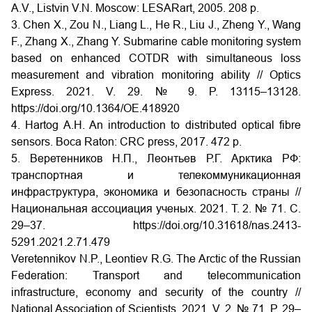
A.V., Listvin V.N. Moscow: LESARart, 2005. 208 p.
3. Chen X., Zou N., Liang L., He R., Liu J., Zheng Y., Wang
F., Zhang X., Zhang Y. Submarine cable monitoring system
based on enhanced COTDR with simultaneous loss
measurement and vibration monitoring ability // Optics
Express. 2021. V. 29. № 9. P. 13115–13128.
https://doi.org/10.1364/OE.418920
4. Hartog A.H. An introduction to distributed optical fibre
sensors. Boca Raton: CRC press, 2017. 472 p.
5. Веретенников Н.П., Леонтьев Р.Г. Арктика РФ:
транспортная и телекоммуникационная
инфраструктура, экономика и безопасность страны //
Национальная ассоциация ученых. 2021. Т. 2. № 71. С.
29–37.
https://doi.org/10.31618/nas.2413-
5291.2021.2.71.479
Veretennikov N.P., Leontiev R.G. The Arctic of the Russian
Federation: Transport and telecommunication
infrastructure, economy and security of the country //
National Association of Scientists. 2021. V. 2. № 71. P. 29–