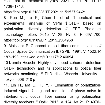
// Journal of Technical Physics. 2021. V. 91. № 11. P.
1738–1743.
https://doi.org/10.21883/JTF.2021.11.51537.94-21
8. Ren M., Lu P., Chen L. et al. Theoretical and
experimental analysis of $\Phi $-OTDR based on
polarization diversity detection // IEEE Photonics
Technology Letters. 2015. V. 28. № 6. P. 697–700.
https://doi.org/10.1109/LPT.2015.2504968
9. Meissner P. Coherent optical fiber communications //
Optical Space Communication II. / SPIE. 1991. V. 1522. P.
182–193.
https://doi.org/10.1117/12.46094
10.Izumita Hisashi. Highly developed coherent detection
OTDR technology and its applications to optical fiber
networks monitoring // PhD diss. Waseda University –
Tokyo, 2008. 210 p.
11. Lin H., Ma L., Hu Y. - Elimination of polarization-
induced signal fading and reduction of phase noise in
interferometric optical fiber sensor using polarization
diversity receivers // Optik. 2013. V. 124. № 21. P. 4976–