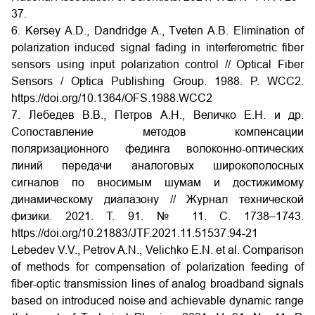
37.
6. Kersey A.D., Dandridge A., Tveten A.B. Elimination of
polarization induced signal fading in interferometric fiber
sensors using input polarization control // Optical Fiber
Sensors / Optica Publishing Group. 1988. P. WCC2.
https://doi.org/10.1364/OFS.1988.WCC2
7. Лебедев В.В., Петров А.Н., Величко Е.Н. и др.
Сопоставление методов компенсации
поляризационного фединга волоконно-оптических
линий передачи аналоговых широкополосных
сигналов по вносимым шумам и достижимому
динамическому диапазону // Журнал технической
физики. 2021. Т. 91. № 11. С. 1738–1743.
https://doi.org/10.21883/JTF.2021.11.51537.94-21
Lebedev V.V., Petrov A.N., Velichko E.N. et al. Comparison
of methods for compensation of polarization feeding of
fiber-optic transmission lines of analog broadband signals
based on introduced noise and achievable dynamic range