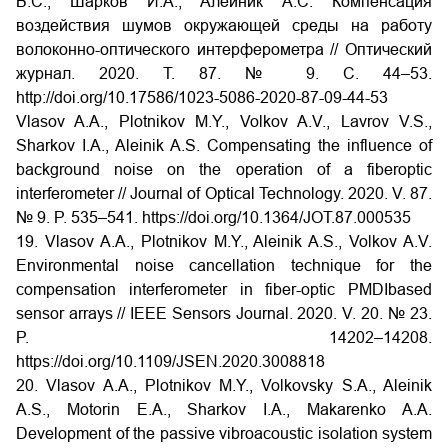
В.С., Шарков И.А., Алейник А.С. Компенсация
воздействия шумов окружающей среды на работу
волоконно-оптического интерферометра // Оптический
журнал. 2020. Т. 87. № 9. С. 44–53.
http://doi.org/10.17586/1023-5086-2020-87-09-44-53
Vlasov A.A., Plotnikov M.Y., Volkov A.V., Lavrov V.S.,
Sharkov I.A., Aleinik A.S. Compensating the influence of
background noise on the operation of a fiberoptic
interferometer // Journal of Optical Technology. 2020. V. 87.
№ 9. P. 535–541.
https://doi.org/10.1364/JOT.87.000535
19. Vlasov A.A., Plotnikov M.Y., Aleinik A.S., Volkov A.V.
Environmental noise cancellation technique for the
compensation interferometer in fiber-optic PMDIbased
sensor arrays // IEEE Sensors Journal. 2020. V. 20. № 23.
P. 14202–14208.
https://doi.org/10.1109/JSEN.2020.3008818
20. Vlasov A.A., Plotnikov M.Y., Volkovsky S.A., Aleinik
A.S., Motorin E.A., Sharkov I.A., Makarenko A.A.
Development of the passive vibroacoustic isolation system