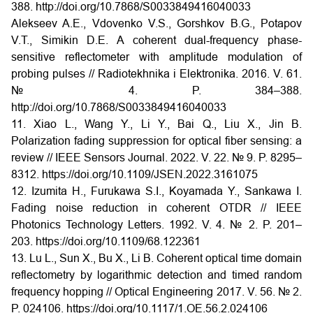
388.
http://doi.org/10.7868/S0033849416040033
Alekseev A.E., Vdovenko V.S., Gorshkov B.G., Potapov
V.T., Simikin D.E. A coherent dual-frequency phase-
sensitive reflectometer with amplitude modulation of
probing pulses // Radiotekhnika i Elektronika. 2016. V. 61.
№ 4. P. 384–388.
http://doi.org/10.7868/S0033849416040033
11. Xiao L., Wang Y., Li Y., Bai Q., Liu X., Jin B.
Polarization fading suppression for optical fiber sensing: a
review // IEEE Sensors Journal. 2022. V. 22. № 9. P. 8295–
8312.
https://doi.org/10.1109/JSEN.2022.3161075
12. Izumita H., Furukawa S.I., Koyamada Y., Sankawa I.
Fading noise reduction in coherent OTDR // IEEE
Photonics Technology Letters. 1992. V. 4. № 2. P. 201–
203.
https://doi.org/10.1109/68.122361
13. Lu L., Sun X., Bu X., Li B. Coherent optical time domain
reflectometry by logarithmic detection and timed random
frequency hopping // Optical Engineering 2017. V. 56. № 2.
P. 024106.
https://doi.org/10.1117/1.OE.56.2.024106