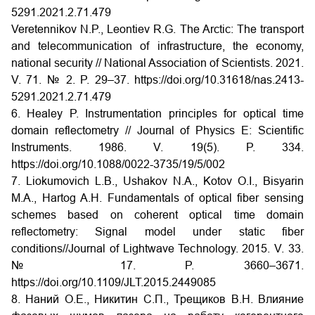
5291.2021.2.71.479
Veretennikov N.P., Leontiev R.G. The Arctic: The transport
and telecommunication of infrastructure, the economy,
national security // National Association of Scientists. 2021.
V. 71. № 2. P. 29–37. https://doi.org/10.31618/nas.2413-
5291.2021.2.71.479
6. Healey P. Instrumentation principles for optical time
domain reflectometry // Journal of Physics E: Scientific
Instruments. 1986. V. 19(5). P. 334.
https://doi.org/10.1088/0022-3735/19/5/002
7. Liokumovich L.B., Ushakov N.A., Kotov O.I., Bisyarin
M.A., Hartog A.H. Fundamentals of optical fiber sensing
schemes based on coherent optical time domain
reflectometry: Signal model under static fiber
conditions//Journal of Lightwave Technology. 2015. V. 33.
№ 17. P. 3660–3671.
https://doi.org/10.1109/JLT.2015.2449085
8. Наний О.Е., Никитин С.П., Трещиков В.Н. Влияние