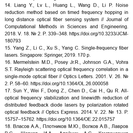
14. Liang Y., Lv L., Huang L., Wang D., Li P. Noise
reduction method based on timed frequency hopping in
long distance optical fiber sensing system // Journal of
Computational Methods in Sciences and Engineering.
2018. V. 18. № 2. P. 339–348.
https://doi.org/10.3233/JCM-
180793
15. Yang Z., Li C., Xu S., Yang C. Single-frequency fiber
lasers. Singapore: Springer, 2019. 170 p.
16. Mermelstein M.D., Posey Jr.R., Johnson G.A., Vohra
S.T. Rayleigh scattering optical frequency correlation in a
single-mode optical fiber // Optics Letters. 2001. V. 26. №
2. P. 58–60.
https://doi.org/10.1364/OL.26.000058
17. Sun Y., Wei F., Dong Z., Chen D., Cai H., Qu R. All-
optical frequency stabilization and linewidth reduction of
distributed feedback diode lasers by polarization rotated
optical feedback // Optics Express. 2014. V. 22. № 13. P.
15757–15762.
https://doi.org/10.1364/OE.22.015757
18. Власов А.А., Плотников М.Ю., Волков А.В., Лавров