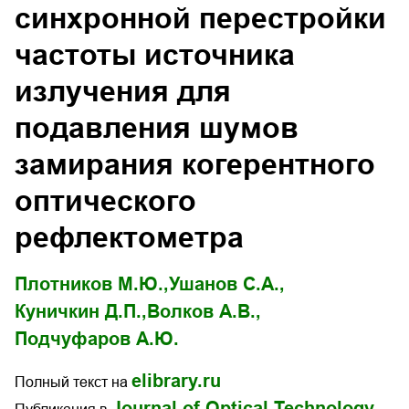
синхронной перестройки
частоты источника
излучения для
подавления шумов
замирания когерентного
оптического
рефлектометра
Плотников М.Ю.,
Ушанов С.А.,
Куничкин Д.П.,
Волков А.В.,
Подчуфаров А.Ю.
elibrary.ru
Полный текст на
Journal of Optical Technology