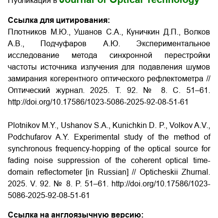
Публикация в
Ссылка для цитирования:
Плотников М.Ю., Ушанов С.А., Куничкин Д.П., Волков
А.В., Подчуфаров А.Ю. Экспериментальное
исследование метода синхронной перестройки
частоты источника излучения для подавления шумов
замирания когерентного оптического рефлектометра //
Оптический журнал. 2025. Т. 92. № 8. С. 51–61.
http://doi.org/10.17586/1023-5086-2025-92-08-51-61
Plotnikov M.Y., Ushanov S.A., Kunichkin D. P., Volkov A.V.,
Podchufarov A.Y. Experimental study of the method of
synchronous frequency-hopping of the optical source for
fading noise suppression of the coherent optical time-
domain reflectometer [in Russian] // Opticheskii Zhurnal.
2025. V. 92. № 8. P. 51–61. http://doi.org/10.17586/1023-
5086-2025-92-08-51-61
Ссылка на англоязычную версию: