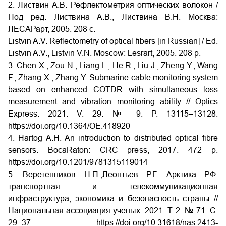
2. Листвин А.В. Рефлектометрия оптических волокон /
Под ред. Листвина А.В., Листвина В.Н. Москва:
ЛЕСАРарт, 2005. 208 с.
Listvin A.V. Reflectometry of optical fibers [in Russian] / Ed.
Listvin A.V., Listvin V.N. Moscow: Lesrart, 2005. 208 p.
3. Chen X., Zou N., Liang L., He R., Liu J., Zheng Y., Wang
F., Zhang X., Zhang Y. Submarine cable monitoring system
based on enhanced COTDR with simultaneous loss
measurement and vibration monitoring ability // Optics
Express. 2021. V. 29. № 9. P. 13115–13128.
https://doi.org/10.1364/OE.418920
4. Hartog A.H. An introduction to distributed optical fibre
sensors. BocaRaton: CRC press, 2017. 472 p.
https://doi.org/10.1201/9781315119014
5. Веретенников Н.П.,Леонтьев Р.Г. Арктика РФ:
транспортная и телекоммуникационная
инфраструктура, экономика и безопасность страны //
Национальная ассоциация ученых. 2021. Т. 2. № 71. С.
29–37.
https://doi.org/10.31618/nas.2413-