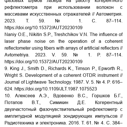
фазовых шумов лазера на работу когерентного
рефлектометра при использовании волокон с
массивами искусственных отражателей // Автометрия.
2023. Т. 59. № 1. С. 87–114.
https://doi.org/10.15372/AUT20230109
Naniy O.E., Nikitin S.P., Treshchikov V.N. The influence of
laser phase noise on the operation of a coherent
reflectometer using fibers with arrays of artificial reflectors //
Avtometriya. 2023. V. 59. № 1. P. 87–114.
https://doi.org/10.15372/AUT20230109
9. King J., Smith D., Richards K., Timson P., Epworth R.,
Wright S. Development of a coherent OTDR instrument //
Journal of Lightwave Technology. 1987. V. 5. № 4. P. 616–
624.
https://doi.org/10.1109/JLT.1987.1075523
10. Алексеев А.Э., Вдовенко В.С., Горшков Б.Г.,
Потапов В.Т., Симикин Д.Е. Когерентный
двухчастотный фазочувствительный рефлектометр с
амплитудной модуляцией зондирующих импульсов //
Радиотехника и электроника. 2016. Т. 61. № 4. С. 384–