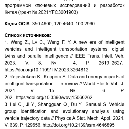
программой ключевых исследований и разработок
Китая (грант № 2021YFC3001903)
Коды OCIS:
350.4600, 120.4640, 100.2960
Список источников:
1. Wang Z., Lv C., Wang F. Y. A new era of intelligent
vehicles and intelligent transportation systems: digital
twins and parallel intelligence // IEEE Trans. Intell. Veh.
2023. V. 8. № 4. P. 2619–2627.
https://doi.org/10.1109/TIV.2023.3264812
2. Rajashekara K., Koppera S. Data and energy impacts of
intelligent transportation — a review // World Electr. Veh. J.
2024. V. 15. № 6. P.
262.
https://doi.org/10.3390/wevj15060262
3. Lei C., Ji Y., Shangguan Q., Du Y., Samuel S. Vehicle
group identification and evolutionary analysis using
vehicle trajectory data // Physica A Stat. Mech. Appl. 2024.
V. 639. P. 129656.
http://doi.org/10.2139/ssrn.4646895