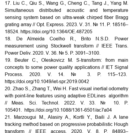
17. Liu C., Qiu S., Wang G., Cheng C., Tang J., Yang M.
Simultaneous distributed acoustic and temperature
sensing system based on ultra-weak chirped fiber Bragg
grating array // Opt. Express. 2023. V. 31. № 11. P. 18516–
18524.
https://doi.org/10.1364/OE.487205
18. De Almeida Coelho R., Brito N.S.D. Power
measurement using Stockwell transform // IEEE Trans.
Power Deliv. 2020. V. 36. № 5. P. 3091–3100.
19. Beuter C., Oleskovicz M. S-transform: from main
concepts to some power quality applications // IET Signal
Process. 2020. V. 14. № 3. P. 115–123.
https://doi.org/10.1049/iet-spr.2019.0042
20. Zhao S., Zhang T., Wei H. Fast visual inertial odometry
with point-line features using adaptive EDLines algorithm
// Meas. Sci. Technol. 2022. V. 33. № 10. P.
105401.
https://doi.org/10.1088/1361-6501/ac7a04
21. Marzougui M., Alasiry A., Kortli Y., Baili J. A lane
tracking method based on progressive probabilistic Hough
transform // IEEE access. 2020. V. 8. P. 84893–