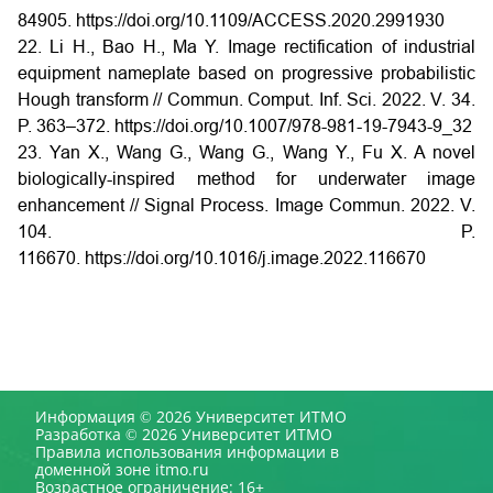
84905.
https://doi.org/10.1109/ACCESS.2020.2991930
22. Li H., Bao H., Ma Y. Image rectification of industrial
equipment nameplate based on progressive probabilistic
Hough transform // Commun. Comput. Inf. Sci. 2022. V. 34.
P. 363–372.
https://doi.org/10.1007/978-981-19-7943-9_32
23. Yan X., Wang G., Wang G., Wang Y., Fu X. A novel
biologically-inspired method for underwater image
enhancement // Signal Process. Image Commun. 2022. V.
104. P.
116670.
https://doi.org/10.1016/j.image.2022.116670
Информация © 2026 Университет ИТМО
Разработка © 2026 Университет ИТМО
Правила использования информации в
доменной зоне itmo.ru
Возрастное ограничение: 16+