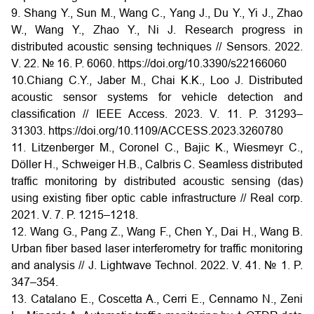
9. Shang Y., Sun M., Wang C., Yang J., Du Y., Yi J., Zhao
W., Wang Y., Zhao Y., Ni J. Research progress in
distributed acoustic sensing techniques // Sensors. 2022.
V. 22. № 16. P. 6060.
https://doi.org/10.3390/s22166060
10.Chiang C.Y., Jaber M., Chai K.K., Loo J. Distributed
acoustic sensor systems for vehicle detection and
classification // IEEE Access. 2023. V. 11. P. 31293–
31303.
https://doi.org/10.1109/ACCESS.2023.3260780
11. Litzenberger M., Coronel C., Bajic K., Wiesmeyr C.,
Döller H., Schweiger H.B., Calbris C. Seamless distributed
traffic monitoring by distributed acoustic sensing (das)
using existing fiber optic cable infrastructure // Real corp.
2021. V. 7. P. 1215–1218.
12. Wang G., Pang Z., Wang F., Chen Y., Dai H., Wang B.
Urban fiber based laser interferometry for traffic monitoring
and analysis // J. Lightwave Technol. 2022. V. 41. № 1. P.
347–354.
13. Catalano E., Coscetta A., Cerri E., Cennamo N., Zeni