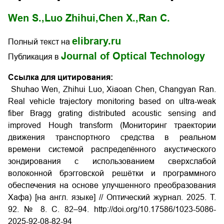
Wen S.,
Luo Zhihui,
Chen X.,
Ran C.
elibrary.ru
Полный текст на
Journal of Optical Technology
Публикация в
Ссылка для цитирования:
Shuhao Wen, Zhihui Luo, Xiaoan Chen, Changyan Ran.
Real vehicle trajectory monitoring based on ultra-weak
fiber Bragg grating distributed acoustic sensing and
improved Hough transform (
Мониторинг траектории
движения транспортного средства в реальном
времени системой распределённого акустического
зондирования с использованием сверхслабой
волоконной брэгговской решётки и программного
обеспечения на основе улучшенного преобразования
Хафа)
[на англ. языке] // Оптический журнал. 2025. Т.
92. № 8. С. 82–94. http://doi.org/10.17586/1023-5086-
2025-92-08-82-94