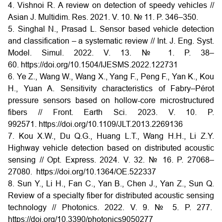
4. Vishnoi R. A review on detection of speedy vehicles //
Asian J. Multidim. Res. 2021. V. 10. № 11. P. 346–350.
5. Singhal N., Prasad L. Sensor based vehicle detection
and classification – a systematic review // Int. J. Eng. Syst.
Model. Simul. 2022. V. 13. № 1. P. 38–
60.
https://doi.org/10.1504/IJESMS.2022.122731
6. Ye Z., Wang W., Wang X., Yang F., Peng F., Yan K., Kou
H., Yuan A. Sensitivity characteristics of Fabry–Pérot
pressure sensors based on hollow-core microstructured
fibers // Front. Earth Sci. 2023. V. 10. P.
992571.
https://doi.org/10.1109/JLT.2013.2269136
7. Kou X.W., Du Q.G., Huang L.T., Wang H.H., Li Z.Y.
Highway vehicle detection based on distributed acoustic
sensing // Opt. Express. 2024. V. 32. № 16. P. 27068–
27080.
https://doi.org/10.1364/OE.522337
8. Sun Y., Li H., Fan C., Yan B., Chen J., Yan Z., Sun Q.
Review of a specialty fiber for distributed acoustic sensing
technology // Photonics. 2022. V. 9. № 5. P. 277.
https://doi.org/10.3390/photonics9050277