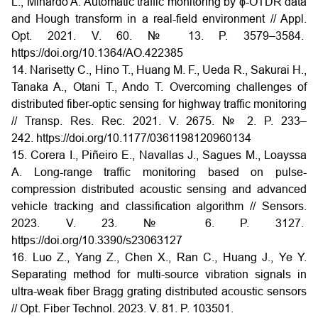
L., Minardo A. Automatic traffic monitoring by ϕ-OTDR data
and Hough transform in a real-field environment // Appl.
Opt. 2021. V. 60. № 13. P. 3579–3584.
https://doi.org/10.1364/AO.422385
14. Narisetty C., Hino T., Huang M. F., Ueda R., Sakurai H.,
Tanaka A., Otani T., Ando T. Overcoming challenges of
distributed fiber-optic sensing for highway traffic monitoring
// Transp. Res. Rec. 2021. V. 2675. № 2. P. 233–
242.
https://doi.org/10.1177/0361198120960134
15. Corera I., Piñeiro E., Navallas J., Sagues M., Loayssa
A. Long-range traffic monitoring based on pulse-
compression distributed acoustic sensing and advanced
vehicle tracking and classification algorithm // Sensors.
2023. V. 23. № 6. P. 3127.
https://doi.org/10.3390/s23063127
16. Luo Z., Yang Z., Chen X., Ran C., Huang J., Ye Y.
Separating method for multi-source vibration signals in
ultra-weak fiber Bragg grating distributed acoustic sensors
// Opt. Fiber Technol. 2023. V. 81. P. 103501.