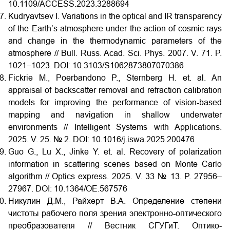
10.1109/ACCESS.2023.3288694
Kudryavtsev I. Variations in the optical and IR transparency
of the Earth’s atmosphere under the action of cosmic rays
and change in the thermodynamic parameters of the
atmosphere // Bull. Russ. Acad. Sci. Phys. 2007. V. 71. P.
1021–1023. DOI: 10.3103/S1062873807070386
Fickrie M., Poerbandono P., Sternberg H. et. al. An
appraisal of backscatter removal and refraction calibration
models for improving the performance of vision-based
mapping and navigation in shallow underwater
environments // Intelligent Systems with Applications.
2025. V. 25. № 2. DOI: 10.1016/j.iswa.2025.200476
Guo G., Lu X., Jinke Y. et. al. Recovery of polarization
information in scattering scenes based on Monte Carlo
algorithm // Optics express. 2025. V. 33 № 13. P. 27956–
27967. DOI: 10.1364/OE.567576
Никулин Д.М., Райхерт В.А. Определение степени
чистоты рабочего поля зрения электронно-оптического
преобразователя // Вестник СГУГиТ. Оптико-