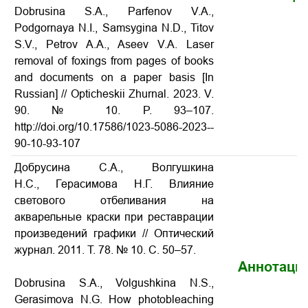
Dobrusina S.A., Parfenov V.A.,
Podgornaya N.I., Samsygina N.D., Titov
S.V., Petrov A.A., Aseev V.A. Laser
removal of foxings from pages of books
and documents on a paper basis [In
Russian] // Opticheskii Zhurnal. 2023. V.
90. № 10. P. 93–107.
http://doi.org/10.17586/1023-­5086­-2023-­
90­-10-­93­-107
Добрусина С.А., Волгушкина
Н.С., Герасимова Н.Г. Влияние
светового отбеливания на
акварельные краски при реставрации
произведений графики // Оптический
журнал. 2011. Т. 78. № 10. С. 50–57.
Аннотаци
Dobrusina S.A., Volgushkina N.S.,
Gerasimova N.G. How photobleaching