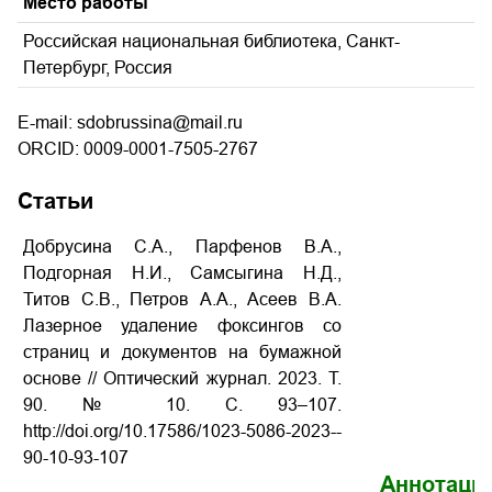
Место работы
Российская национальная библиотека, Санкт-
Петербург, Россия
E-mail: sdobrussina@mail.ru
ORCID: 0009-0001-7505-2767
Статьи
Добрусина С.А., Парфенов В.А.,
Подгорная Н.И., Самсыгина Н.Д.,
Титов С.В., Петров А.А., Асеев В.А.
Лазерное удаление фоксингов со
страниц и документов на бумажной
основе // Оптический журнал.
2023.
Т
.
90. № 10.
С
. 93–107.
http://doi.org/10.17586/1023­-5086­-2023-­
90-­10-­93­-107
Аннотаци