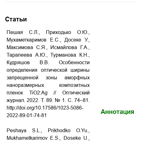
Статьи
Пешая С.Л., Приходько О.Ю.,
Мухаметкаримов Е.С., Досеке У.,
Максимова С.Я., Исмайлова Г.А.,
Тарапеева А.Ю., Турманова К.Н.,
Кудряшов В.В. Особенности
определения оптической ширины
запрещенной зоны аморфных
наноразмерных композитных
пленок TiO2:Ag // Оптический
журнал. 2022. Т. 89. № 1. С. 74–81.
http://doi.org/10.17586/1023-5086-
Аннотация
2022-89-01-74-81
Peshaya S.L., Prikhodko O.Yu.,
Mukhametkarimov E.S., Doseke U.,