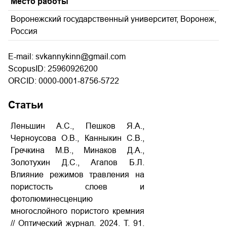
Место работы
Воронежский государственный университет, Воронеж,
Россия
E-mail: svkannykinn@gmail.com
ScopusID: 25960926200
ORCID: 0000-0001-8756-5722
Статьи
Леньшин А.С., Пешков Я.А.,
Черноусова О.В., Канныкин С.В.,
Гречкина М.В., Минаков Д.А.,
Золотухин Д.С., Агапов Б.Л.
Влияние режимов травления на
пористость слоев и
фотолюминесценцию
многослойного пористого кремния
// Оптический журнал. 2024. Т. 91.