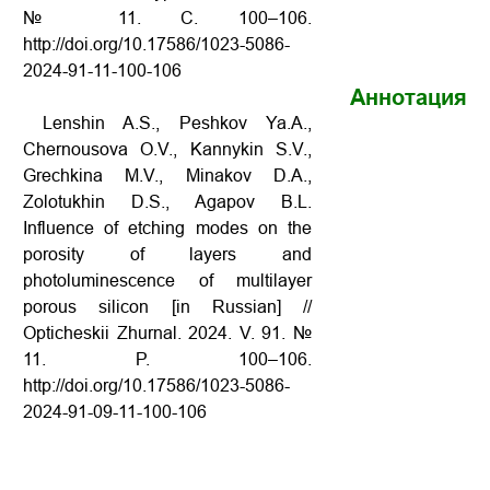
№ 11. С. 100–106.
http://doi.org/10.17586/1023-5086-
2024-91-11-100-106
Аннотация
Lenshin A.S., Peshkov Ya.A.,
Chernousova O.V., Kannykin S.V.,
Grechkina M.V., Minakov D.A.,
Zolotukhin D.S., Agapov B.L.
Influence of etching modes on the
porosity of layers and
photoluminescence of multilayer
porous silicon [in Russian] //
Opticheskii Zhurnal. 2024. V. 91. №
11. P. 100–106.
http://doi.org/10.17586/1023-5086-
2024-91-09-11-100-106