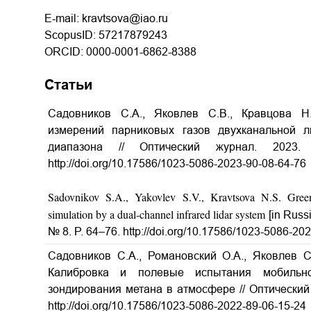
E-mail: kravtsova@iao.ru
ScopusID: 57217879243
ORCID: 0000-0001-6862-8388
Статьи
Садовников С.А., Яковлев С.В., Кравцова 
измерений парниковых газов двухканальной л
диапазона // Оптический журнал. 2023
http://doi.org/10.17586/1023-5086-2023-90-08-64-76
Sadovnikov S.A., Yakovlev S.V., Kravtsova N.S. Gree
simulation by a dual-channel infrared lidar system
[in Russi
№ 8. P. 64–76. http://doi.org/10.17586/1023-5086-20
Садовников С.А., Романовский О.А., Яковлев С.
Калибровка и полевые испытания мобильно
зондирования метана в атмосфере // Оптический 
http://doi.org/10.17586/1023-5086-2022-89-06-15-24