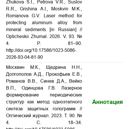
Zhukova S.I., Petrova V.R., Suslov
R.R., Grishina A.I., Moskvin M.K.,
Romanova G.V. Laser method for
protecting aluminum alloy from
mineral sediments [in Russian] //
Opticheskii Zhurnal. 2026. V. 93. №
4. P. 81–90.
http://doi.org/10.17586/1023-5086-
2026-93-04-81-90
Москвин М.К., Щедрина Н.Н.,
Долгополов А.Д., Прокофьев Е.В.,
Романов В.В., Синев Д.А., Вейко
В.П., Одинцова Г.В. Лазерное
формирование периодических
Аннотация
структур как метод одноэтапного
синтеза защитных голограмм //
Оптический журнал. 2023. Т. 90. №
4. С. 18–34.