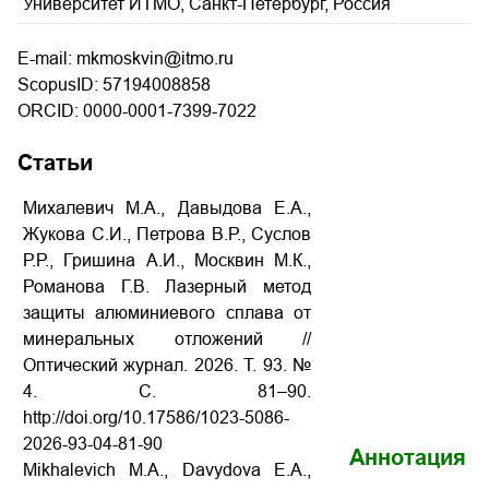
Университет ИТМО, Санкт-Петербург, Россия
E-mail: mkmoskvin@itmo.ru
ScopusID: 57194008858
ORCID: 0000-0001-7399-7022
Статьи
Михалевич М.А., Давыдова Е.А.,
Жукова С.И., Петрова В.Р., Суслов
Р.Р., Гришина А.И., Москвин М.К.,
Романова Г.В. Лазерный метод
защиты алюминиевого сплава от
минеральных отложений //
Оптический журнал. 2026. Т. 93. №
4. С. 81–90.
http://doi.org/10.17586/1023-5086-
2026-93-04-81-90
Аннотация
Mikhalevich M.A., Davydova E.A.,