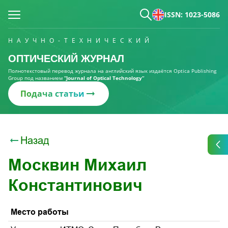
ISSN: 1023-5086
НАУЧНО-ТЕХНИЧЕСКИЙ
ОПТИЧЕСКИЙ ЖУРНАЛ
Полнотекстовый перевод журнала на английский язык издаётся Optica Publishing
Group под названием
“Journal of Optical Technology“
Подача статьи
Назад
Москвин Михаил
Константинович
Место работы