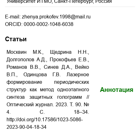
Университет ИТМО, Санкт-Петербург, Россия
E-mail: zhenya.prokofev.1998@mail.ru
ORCID: 0000-0002-1048-6038
Статьи
Москвин М.К., Щедрина Н.Н.,
Долгополов А.Д., Прокофьев Е.В.,
Романов В.В., Синев Д.А., Вейко
В.П., Одинцова Г.В. Лазерное
формирование периодических
Аннотация
структур как метод одноэтапного
синтеза защитных голограмм //
Оптический журнал. 2023. Т. 90. №
4. С. 18–34.
http://doi.org/10.17586/1023-5086-
2023-90-04-18-34