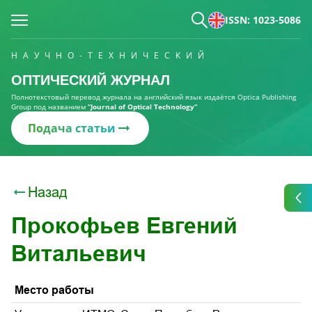
ISSN: 1023-5086
НАУЧНО-ТЕХНИЧЕСКИЙ
ОПТИЧЕСКИЙ ЖУРНАЛ
Полнотекстовый перевод журнала на английский язык издаётся Optica Publishing
Group под названием
“Journal of Optical Technology“
Подача статьи
Назад
Прокофьев Евгений
Витальевич
Место работы