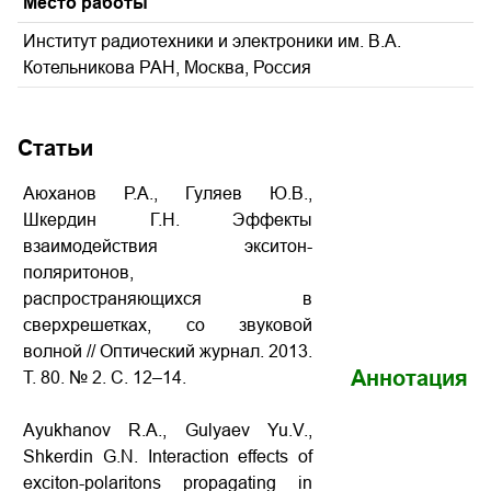
Место работы
Институт радиотехники и электроники им. В.А.
Котельникова РАН, Москва, Россия
Статьи
Аюханов Р.А., Гуляев Ю.В.,
Шкердин Г.Н. Эффекты
взаимодействия экситон-
поляритонов,
распространяющихся в
сверхрешетках, со звуковой
волной
// Оптический журнал. 2013.
Аннотация
Т. 80. № 2. С. 12–14.
Ayukhanov R.A., Gulyaev Yu.V.,
Shkerdin G.N.
Interaction effects of
exciton-polaritons propagating in