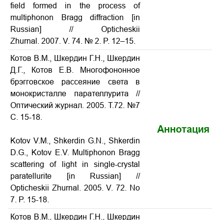
field formed in the process of
multiphonon Bragg diffraction [in
Russian] // Opticheskii
Zhurnal. 2007. V. 74. № 2. P. 12–15.
Котов В.М., Шкердин Г.Н., Шкердин
Д.Г., Котов Е.В. Многофононное
брэгговское рассеяние света в
монокристалле парателлурита //
Оптический журнал. 2005. Т.72. №7
С. 15-18.
Аннотация
Kotov V.M., Shkerdin G.N., Shkerdin
D.G., Kotov E.V. Multiphonon Bragg
scattering of light in single-crystal
paratellurite
[in Russian] //
Opticheskii Zhurnal. 2005. V. 72. No
7. P. 15-18.
Котов В.М., Шкердин Г.Н., Шкердин