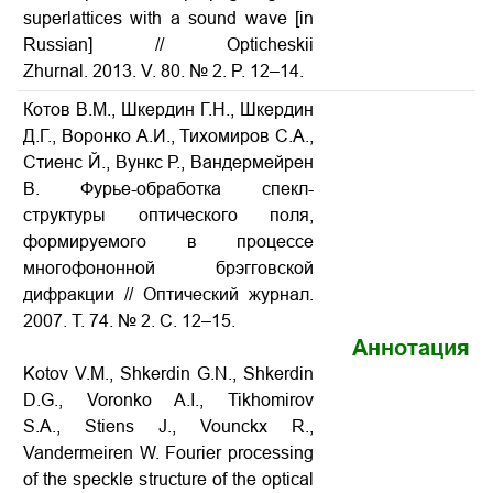
superlattices with a sound wave
[in
Russian] // Opticheskii
Zhurnal. 2013. V. 80. № 2. P. 12–14.
Котов В.М., Шкердин Г.Н., Шкердин
Д.Г., Воронко А.И., Тихомиров С.А.,
Стиенс Й., Вункс Р., Вандермейрен
В. Фурье-обработка спекл-
структуры оптического поля,
формируемого в процессе
многофононной брэгговской
дифракции // Оптический журнал.
2007. Т. 74. № 2. С. 12–15.
Аннотация
Kotov V.M., Shkerdin G.N., Shkerdin
D.G., Voronko A.I., Tikhomirov
S.A., Stiens J., Vounckx R.,
Vandermeiren W. Fourier processing
of the speckle structure of the optical