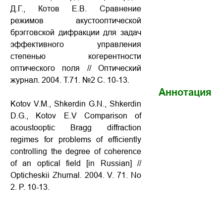
Д.Г., Котов Е.В. Сравнение
режимов акустооптической
брэгговской дифракции для задач
эффективного управления
степенью когерентности
оптического поля // Оптический
журнал. 2004. Т.71. №2 С. 10-13.
Аннотация
Kotov V.M., Shkerdin G.N., Shkerdin
D.G., Kotov E.V Comparison of
acoustooptic Bragg diffraction
regimes for problems of efficiently
controlling the degree of coherence
of an optical field
[in Russian] //
Opticheskii Zhurnal. 2004. V. 71. No
2. P.
10-13
.