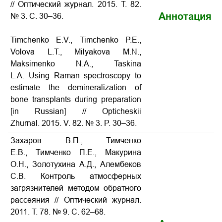
// Оптический журнал. 2015. Т. 82.
Аннотация
№ 3. С. 30–36.
Timchenko E.V., Timchenko P.E.,
Volova L.T., Milyakova M.N.,
Maksimenko N.A., Taskina
L.A.
Using Raman spectroscopy to
estimate the demineralization of
bone transplants during preparation
[in Russian] // Opticheskii
Zhurnal. 2015. V. 82. № 3. P. 30–36.
Захаров В.П., Тимченко
Е.В., Тимченко П.Е., Макурина
О.Н., Золотухина А.Д., Алембеков
С.В. Контроль атмосферных
загрязнителей методом обратного
рассеяния // Оптический журнал.
2011. Т. 78. № 9. С. 62–68.