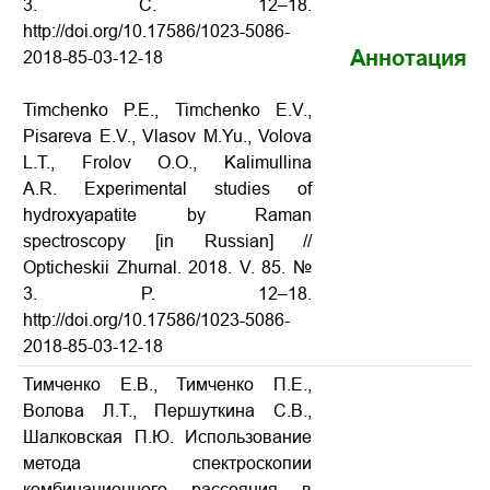
3. С. 12–18.
http://doi.org/10.17586/1023-5086-
Аннотация
2018-85-03-12-18
Timchenko P.E., Timchenko E.V.,
Pisareva E.V., Vlasov M.Yu., Volova
L.T., Frolov O.O., Kalimullina
A.R. Experimental studies of
hydroxyapatite by Raman
spectroscopy
[in Russian] //
Opticheskii Zhurnal. 2018. V. 85. №
3. P. 12–18.
http://doi.org/10.17586/1023-5086-
2018-85-03-12-18
Тимченко Е.В., Тимченко П.Е.,
Волова Л.Т., Першуткина С.В.,
Шалковская П.Ю. Использование
метода спектроскопии
комбинационного рассеяния в