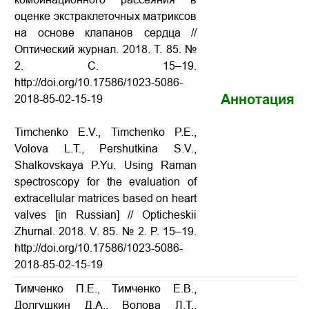
оценке экстраклеточных матриксов
на основе клапанов сердца
//
Оптический журнал. 2018. Т. 85. №
2. С. 15–19.
http://doi.org/10.17586/1023-5086-
Аннотация
2018-85-02-15-19
Timchenko E.V., Timchenko P.E.,
Volova L.T., Pershutkina S.V.,
Shalkovskaya P.Yu. Using Raman
spectroscopy for the evaluation of
extracellular matrices based on heart
valves
[in Russian] // Opticheskii
Zhurnal. 2018. V. 85. № 2. P. 15–19.
http://doi.org/10.17586/1023-5086-
2018-85-02-15-19
Тимченко П.Е., Тимченко Е.В.,
Долгушкин Д.А., Волова Л.Т.,