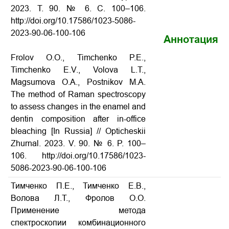
2023. Т. 90. № 6. С. 100–106.
http://doi.org/10.17586/1023-5086-
2023-90-06-100-106
Аннотация
Frolov O.O., Timchenko P.E.,
Timchenko E.V., Volova L.T.,
Magsumova O.A., Postnikov M.A.
The method of Raman spectroscopy
to assess changes in the enamel and
dentin composition after in-office
bleaching [In Russia] // Opticheskii
Zhurnal. 2023. V. 90. № 6. P. 100–
106. http://doi.org/10.17586/1023-
5086-2023-90-06-100-106
Тимченко П.Е., Тимченко Е.В.,
Волова Л.Т., Фролов О.О.
Применение метода
спектроскопии комбинационного