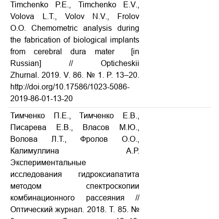
Timchenko P.E., Timchenko E.V.,
Volova L.T., Volov N.V., Frolov
O.O. Chemometric analysis during
the fabrication of biological implants
from cerebral dura mater
[in
Russian] // Opticheskii
Zhurnal. 2019. V. 86. № 1. P. 13–20.
http://doi.org/10.17586/1023-5086-
2019-86-01-13-20
Тимченко П.Е., Тимченко Е.В.,
Писарева Е.В., Власов М.Ю.,
Волова Л.Т., Фролов О.О.,
Калимуллина А.Р.
Экспериментальные
исследования гидроксиапатита
методом спектроскопии
комбинационного рассеяния
//
Оптический журнал. 2018. Т. 85. №