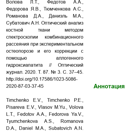
Волова Л.Т., Федотов А.А.,
Федорова Я.В., Тюмченкова А.С.,
Романова Д.А., Даниэль М.А.,
Субатович А.Н. Оптический анализ
костной ткани методом
спектроскопии комбинационного
рассеяния при экспериментальном
остеопорозе и его коррекции с
помощью аллогенного
гидроксиапатита // Оптический
журнал. 2020. Т. 87. № 3. С. 37–45.
http://doi.org/10.17586/1023-5086-
Аннотация
2020-87-03-37-45
Timchenko E.V., Timchenko P.E.,
Pisareva E.V., Vlasov M.Yu., Volova
L.T., Fedotov A.A., Fedorova Ya.V.,
Tyumchenkova A.S., Romanova
D.A., Daniel M.A., Subatovich A.N.