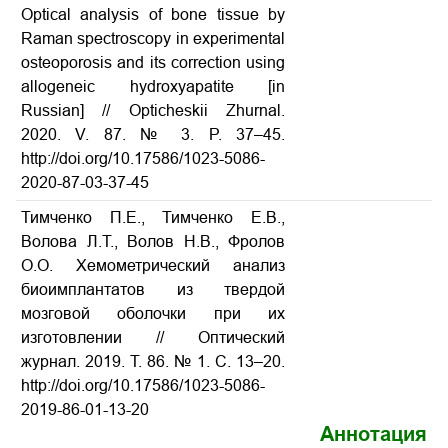
Optical analysis of bone tissue by
Raman spectroscopy in experimental
osteoporosis and its correction using
allogeneic hydroxyapatite [in
Russian] // Opticheskii Zhurnal.
2020. V. 87. № 3. P. 37–45.
http://doi.org/10.17586/1023-5086-
2020-87-03-37-45
Тимченко П.Е., Тимченко Е.В.,
Волова Л.Т., Волов Н.В., Фролов
О.О. Хемометрический анализ
биоимплантатов из твердой
мозговой оболочки при их
изготовлении
// Оптический
журнал. 2019. Т. 86. № 1. С. 13–20.
http://doi.org/10.17586/1023-5086-
2019-86-01-13-20
Аннотация