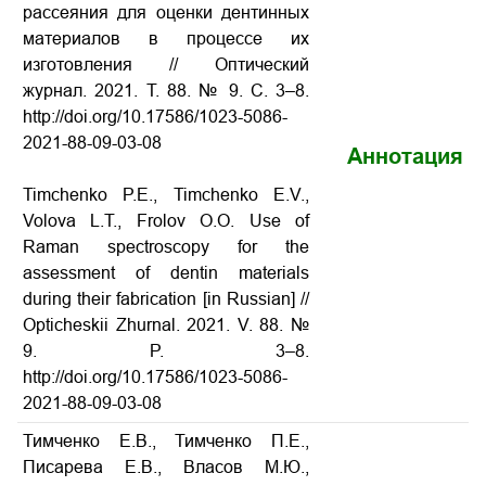
рассеяния для оценки дентинных
материалов в процессе их
изготовления // Оптический
журнал. 2021. Т. 88. № 9. С. 3–8.
http://doi.org/10.17586/1023-5086-
2021-88-09-03-08
Аннотация
Timchenko P.E., Timchenko E.V.,
Volova L.T., Frolov O.O. Use of
Raman spectroscopy for the
assessment of dentin materials
during their fabrication [in Russian] //
Opticheskii Zhurnal. 2021. V. 88. №
9. P. 3–8.
http://doi.org/10.17586/1023-5086-
2021-88-09-03-08
Тимченко Е.В., Тимченко П.Е.,
Писарева Е.В., Власов М.Ю.,