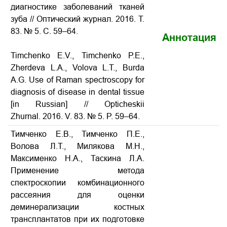
диагностике заболеваний тканей
зуба
// Оптический журнал. 2016. Т.
83. № 5. С. 59–64.
Аннотация
Timchenko E.V., Timchenko P.E.,
Zherdeva L.A., Volova L.T., Burda
A.G.
Use of Raman spectroscopy for
diagnosis of disease in dental tissue
[in Russian] // Opticheskii
Zhurnal. 2016. V. 83. № 5. P. 59–64.
Тимченко Е.В., Тимченко П.Е.,
Волова Л.Т., Милякова М.Н.,
Максименко Н.А., Таскина Л.А.
Применение метода
спектроскопии комбинационного
рассеяния для оценки
деминерализации костных
трансплантатов при их подготовке