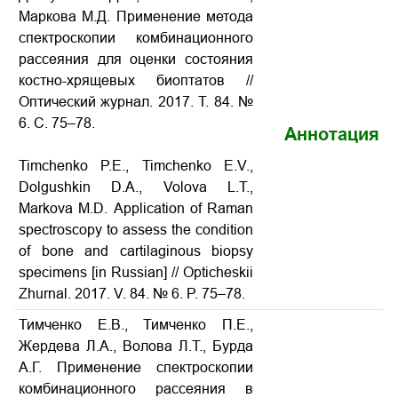
Маркова М.Д. Применение метода
спектроскопии комбинационного
рассеяния для оценки состояния
костно-хрящевых биоптатов
//
Оптический журнал. 2017. Т. 84. №
6. С. 75–78.
Аннотация
Timchenko P.E., Timchenko E.V.,
Dolgushkin D.A., Volova L.T.,
Markova M.D.
Application of Raman
spectroscopy to assess the condition
of bone and cartilaginous biopsy
specimens
[in Russian] // Opticheskii
Zhurnal. 2017. V. 84. № 6. P. 75–78.
Тимченко Е.В., Тимченко П.Е.,
Жердева Л.А., Волова Л.Т., Бурда
А.Г. Применение спектроскопии
комбинационного рассеяния в