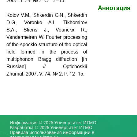
2007. Т. 74. № 2. С. 12–15.
Аннотация
Kotov V.M., Shkerdin G.N., Shkerdin
D.G., Voronko A.I., Tikhomirov
S.A., Stiens J., Vounckx R.,
Vandermeiren W. Fourier processing
of the speckle structure of the optical
field formed in the process of
multiphonon Bragg diffraction [in
Russian] // Opticheskii
Zhurnal. 2007. V. 74. № 2. P. 12–15.
Информация © 2026 Университет ИТМО
Разработка © 2026 Университет ИТМО
Правила использования информации в