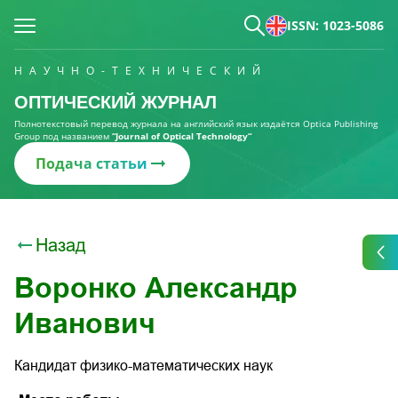
ISSN: 1023-5086
НАУЧНО-ТЕХНИЧЕСКИЙ
ОПТИЧЕСКИЙ ЖУРНАЛ
Полнотекстовый перевод журнала на английский язык издаётся Optica Publishing
Group под названием
“Journal of Optical Technology“
Подача статьи
Назад
Воронко Александр
Иванович
Кандидат физико-математических наук