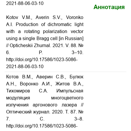
2021-88-06-03-10
Аннотация
Kotov V.M., Averin S.V., Voronko
A.I. Production of dichromatic light
with a rotating polarization vector
using a single Bragg cell [in Russian]
// Opticheskii Zhurnal. 2021. V. 88. №
6. P. 3–10.
http://doi.org/10.17586/1023-5086-
2021-88-06-03-10
Котов В.М., Аверин С.В., Булюк
А.Н., Воронко А.И., Житов В.А.,
Тихомиров С.А. Импульсная
модуляция многоцветного
излучения аргонового лазера //
Оптический журнал. 2020. Т. 87. №
7. С. 3–8.
http://doi.org/10.17586/1023-5086-