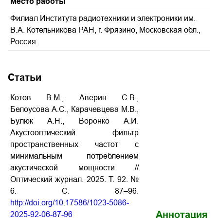
Место работы
Филиал Института радиотехники и электроники им.
В.А. Котельникова РАН, г. Фрязино, Московская обл.,
Россия
Статьи
Котов В.М., Аверин С.В.,
Белоусова А.С., Карачевцева М.В.,
Булюк А.Н., Воронко А.И.
Акустооптический фильтр
пространственных частот с
минимальным потреблением
акустической мощности //
Оптический журнал. 2025. Т. 92. №
6. С. 87–96.
http://doi.org/10.17586/1023-5086-
Аннотация
2025-92-06-87-96