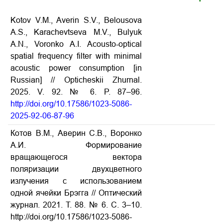
Kotov V.M., Averin S.V., Belousova
A.S., Karachevtseva M.V., Bulyuk
A.N., Voronko A.I. Acousto-optical
spatial frequency filter with minimal
acoustic power consumption [in
Russian] // Opticheskii Zhurnal.
2025. V. 92. № 6. P. 87–96.
http://doi.org/10.17586/1023-5086-
2025-92-06-87-96
Котов В.М., Аверин С.В., Воронко
А.И. Формирование
вращающегося вектора
поляризации двухцветного
излучения с использованием
одной ячейки Брэгга // Оптический
журнал. 2021. Т. 88. № 6. С. 3–10.
http://doi.org/10.17586/1023-5086-