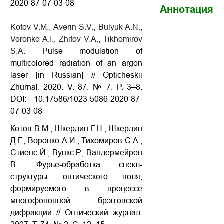
2020-87-07-03-08
Аннотация
Kotov V.M., Averin S.V., Bulyuk A.N.,
Voronko A.I., Zhitov V.A., Tikhomirov
S.A.
Pulse modulation of
multicolored radiation of an argon
laser [in Russian] // Opticheskii
Zhurnal. 2020. V. 87. № 7. P. 3–8.
DOI: 10.17586/1023-5086-2020-87-
07-03-08
Котов В.М., Шкердин Г.Н., Шкердин
Д.Г., Воронко А.И., Тихомиров С.А.,
Стиенс Й., Вункс Р., Вандермейрен
В. Фурье-обработка спекл-
структуры оптического поля,
формируемого в процессе
многофононной брэгговской
дифракции // Оптический журнал.