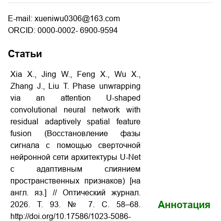
E-mail: xueniwu0306@163.com
ORCID: 0000-0002- 6900-9594
Статьи
Xia X., Jing W., Feng X., Wu X.,
Zhang J., Liu T. Phase unwrapping
via an attention U-shaped
convolutional neural network with
residual adaptively spatial feature
fusion (Восстановление фазы
сигнала с помощью сверточной
нейронной сети архитектуры U-Net
с адаптивным слиянием
пространственных признаков) [на
англ. яз.] // Оптический журнал.
Аннотация
2026. Т. 93. № 7. С. 58–68.
http://doi.org/10.17586/1023-5086-