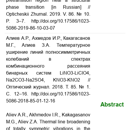
pretransition region near a structural
phase transition
[in Russian] //
Opticheskii Zhurnal. 2019. V. 86. № 10.
P. 3–7. http://doi.org/10.17586/1023-
5086-2019-86-10-03-07
Алиев А.Р., Ахмедов И.Р., Какагасанов
М.Г., Алиев З.А. Температурное
уширение линий полносимметричных
колебаний в спектрах
комбинационного рассеяния
бинарных систем LiNO3-LiClO4,
Na2CO3-Na2SO4, KNO3-KNO2
//
Оптический журнал. 2018. Т. 85. № 1.
С. 12–16. http://doi.org/10.17586/1023-
5086-2018-85-01-12-16
Abstract
Aliev A.R., Akhmedov I.R., Kakagasanov
M.G., Aliev Z.A. Thermal line broadening
of totally symmetric vibrations in the