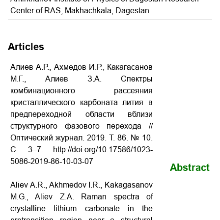
Center of RAS, Makhachkala, Dagestan
Articles
Алиев А.Р., Ахмедов И.Р., Какагасанов
М.Г., Алиев З.А. Спектры
комбинационного рассеяния
кристаллического карбоната лития в
предпереходной области вблизи
структурного фазового перехода
//
Оптический журнал. 2019. Т. 86. № 10.
С. 3–7. http://doi.org/10.17586/1023-
5086-2019-86-10-03-07
Abstract
Aliev A.R., Akhmedov I.R., Kakagasanov
M.G., Aliev Z.A. Raman spectra of
crystalline lithium carbonate in the