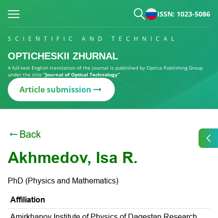
ISSN: 1023-5086
SCIENTIFIC AND TECHNICAL
OPTICHESKII ZHURNAL
A full-text English translation of the journal is published by Optica Publishing Group
under the title
“Journal of Optical Technology”
Article submission
Back
Akhmedov, Isa R.
PhD (Physics and Mathematics)
Affiliation
Amirkhanov Institute of Physics of Dagestan Research