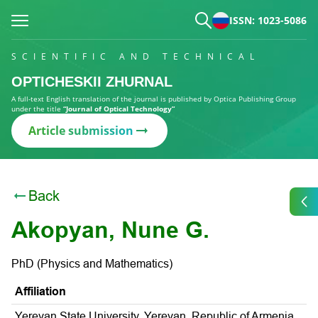
ISSN: 1023-5086
SCIENTIFIC AND TECHNICAL
OPTICHESKII ZHURNAL
A full-text English translation of the journal is published by Optica Publishing Group
under the title
“Journal of Optical Technology”
Article submission
Back
Akopyan, Nune G.
PhD (Physics and Mathematics)
Affiliation
Yerevan State University, Yerevan, Republic of Armenia