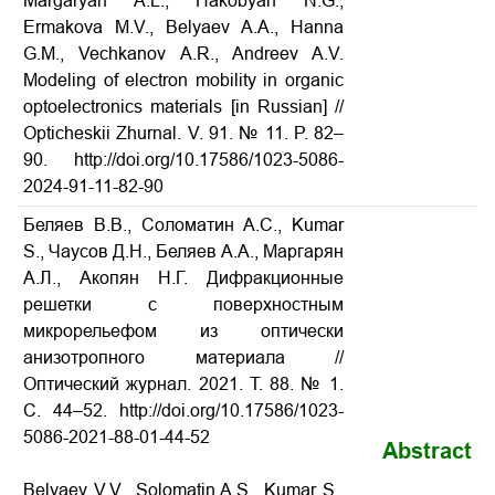
Margaryan A.L., Hakobyan N.G.,
Ermakova M.V., Belyaev A.A., Hanna
G.M., Vechkanov A.R., Andreev A.V.
Modeling of electron mobility in organic
optoelectronics materials [in Russian] //
Opticheskii Zhurnal. V. 91. № 11. P. 82–
90. http://doi.org/10.17586/1023-5086-
2024-91-11-82-90
Беляев В.В., Соломатин А.С., Kumar
S., Чаусов Д.Н., Беляев А.А., Маргарян
А.Л., Акопян Н.Г. Дифракционные
решетки с поверхностным
микрорельефом из оптически
анизотропного материала //
Оптический журнал. 2021. Т. 88. № 1.
С. 44–52. http://doi.org/10.17586/1023-
5086-2021-88-01-44-52
Abstract
Belyaev V.V., Solomatin A.S., Kumar S.,