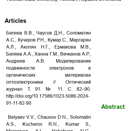
Articles
Беляев В.В., Чаусов Д.Н., Соломатин
А.С., Кучеров Р.Н., Кумар С., Маргарян
А.Л., Акопян Н.Г., Ермакова М.В.,
Беляев А.А., Ханна Г.М., Вечканов А.Р.,
Андреев А.В. Моделирование
подвижности электронов в
органических материалах
оптоэлектроники // Оптический
журнал. Т. 91. № 11. С. 82–90.
http://doi.org/10.17586/1023-5086-2024-
91-11-82-90
Abstract
Belyaev V.V., Chausov D.N., Solomatin
A.S., Kucherov R.N., Kumar S.,