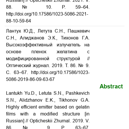
Russian] // Opticheskii Zhurnal. 2021. V.
88. № 10. P. 59–64.
http://doi.org/10.17586/1023-5086-2021-
88-10-59-64
Лантух Ю.Д., Летута С.Н., Пашкевич
С.Н., Алиджанов Э.К., Тихонов Г.А.
Высокоэффективный излучатель на
основе пленок желатина с
модифицированной структурой
//
Оптический журнал. 2019. Т. 86. № 9.
С. 63–67. http://doi.org/10.17586/1023-
5086-2019-86-09-63-67
Abstract
Lantukh Yu.D., Letuta S.N., Pashkevich
S.N., Alidzhanov E.K., Tikhonov G.A.
Highly efficient emitter based on gelatin
films with a modified structure
[in
Russian] // Opticheskii Zhurnal.
2019. V.
86. № 9. P. 63–67.