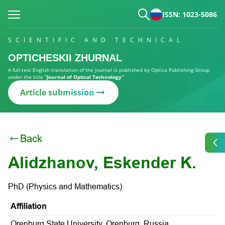
ISSN: 1023-5086
SCIENTIFIC AND TECHNICAL
OPTICHESKII ZHURNAL
A full-text English translation of the journal is published by Optica Publishing Group
under the title
“Journal of Optical Technology”
Article submission
Back
Alidzhanov, Eskender K.
PhD (Physics and Mathematics)
Affiliation
Orenburg State University, Orenburg, Russia