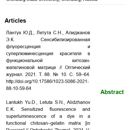
Articles
Лантух Ю.Д., Летута С.Н., Алиджанов
Э.К. Сенсибилизированная
флуоресценция и
суперлюминесценция красителя в
функциональной хитозан-
желатиновой матрице // Оптический
журнал. 2021. Т. 88. № 10. С. 59–64.
http://doi.org/10.17586/1023-5086-2021-
88-10-59-64
Abstract
Lantukh Yu.D., Letuta S.N., Alidzhanov
E.K. Sensitized fluorescence and
superluminescence of a dye in a
functional chitosan–gelatin matrix [in