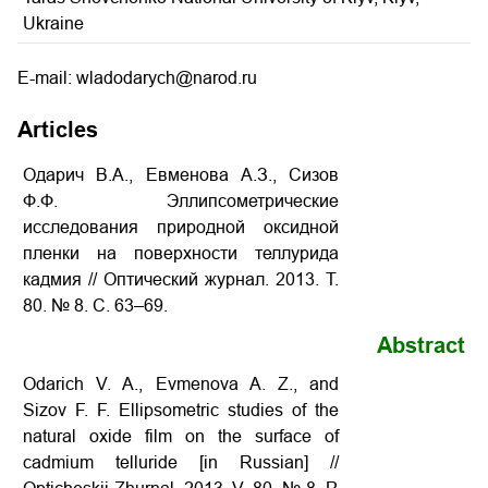
Ukraine
E-mail: wladodarych@narod.ru
Articles
Одарич В.А., Евменова А.З., Сизов
Ф.Ф. Эллипсометрические
исследования природной оксидной
пленки на поверхности теллурида
кадмия // Оптический журнал. 2013. Т.
80. № 8. С. 63–69.
Abstract
Odarich V. A., Evmenova A. Z., and
Sizov F. F. Ellipsometric studies of the
natural oxide film on the surface of
cadmium telluride [in Russian] //