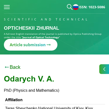
ISSN: 1023-5086
SCIENTIFIC AND TECHNICAL
OPTICHESKII ZHURNAL
A full-text English translation of the journal is published by Optica Publishing Group
under the title
“Journal of Optical Technology”
Article submission
Back
Odarych V. A.
PhD (Physics and Mathematics)
Affiliation
Taras Shevchenko National University of Kiyv, Kiyv,