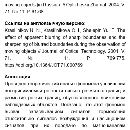
moving objects
[in Russian] // Opticheskii Zhurnal. 2004. V.
71. No 11. P. 61-68.
Ссылка на англоязычную версию:
Krasil'nikov N. N., Krasil'nikova O. I., Shelepin Yu. E. The
effect of apparent blurring of sharp boundaries and the
sharpening of blurred boundaries during the observation of
moving objects
// Journal of Optical Technology
.
2004. V.
71.
№
11. P.
769-775
.
https://doi.org/10.1364/JOT.71.000769
Аннотация:
Проведен теоретический анализ феномена увеличения
воспринимаемой резкости сильно размытых границ и
размытия резких границ, обусловленного движением
наблюдаемых объектов. Показано, что этот феномен
вызван запаздыванием сигналов торможения
относительно сигналов возбуждения и насыщением
сигналов при их передаче по магно-каналам