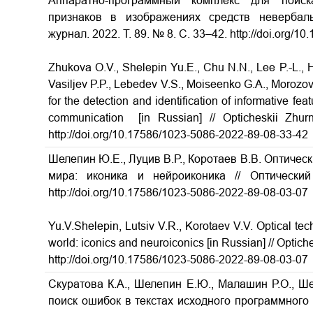
Аппаратно-программный комплекс для поис
признаков в изображениях средств невербаль
журнал. 2022. Т. 89. № 8. С. 33–42. http://doi.org/
Zhukova O.V., Shelepin Yu.E., Chu N.N., Lee P.-L., H
Vasiljev P.P., Lebedev V.S., Moiseenko G.A., Moroz
for the detection and identification of informative f
communication [in Russian] // Opticheskii Zhu
http://doi.org/10.17586/1023-5086-2022-89-08-33-42
Шелепин Ю.Е., Луцив В.Р., Коротаев В.В. Оптичес
мира: иконика и нейроиконика // Оптическ
http://doi.org/10.17586/1023-5086-2022-89-08-03-07
Yu.V.Shelepin, Lutsiv V.R., Korotaev V.V. Optical tec
world: iconics and neuroiconics [in Russian] // Optich
http://doi.org/10.17586/1023-5086-2022-89-08-03-07
Скуратова К.А., Шелепин Е.Ю., Малашин Р.О., Ш
поиск ошибок в текстах исходного программного к