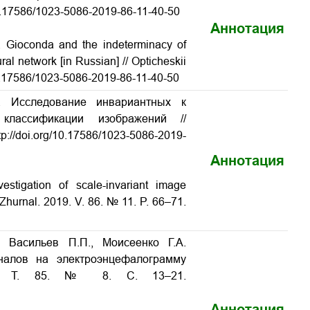
/10.17586/1023-5086-2019-86-11-40-50
Аннотация
a Gioconda and the indeterminacy of
eural network
[in Russian] // Opticheskii
/10.17586/1023-5086-2019-86-11-40-50
. Исследование инвариантных к
 классификации изображений
//
tp://doi.org/10.17586/1023-5086-2019-
Аннотация
estigation of scale-invariant image
i Zhurnal. 2019. V. 86. № 11. P. 66–71.
 Васильев П.П., Моисеенко Г.А.
налов на электроэнцефалограмму
18. Т. 85. № 8. С. 13–21.
Аннотация