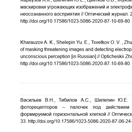
маскировки угрожающих изображений и электроф
неосознанного восприятия // Оптический журнал. 20
http://doi.org/10.17586/1023-5086-2020-87-10-69-80
Kharauzov A. K., Shelepin Yu. E., Tsvetkov O. V. , Zh
of masking threatening images and detecting electrophy
unconscious perception [in Russian] // Opticheskii Zh
http://doi.org/10.17586/1023-5086-2020-87-10-69-80
Васильев В.Н., Тибилов А.С., Шелепин Ю.Е
фоторецепторов – палочек под действием 
формируемой горизонтальной клеткой // Оптически
33. http://doi.org/10.17586/1023-5086-2020-87-06-24