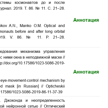
системы космонавтов до и после
урнал. 2019. Т. 86. № 11. С. 21–28.
Аннотация
ulikov A.N., Manko O.M. Optical and
monauts before and after long orbital
. 2019. V. 86. № 11. P. 21–28.
ледования механизма управления
с ними окна в неподвижной маске
//
tp://doi.org/10.17586/1023-5086-2019-
Аннотация
he eye-movement-control mechanism by
xed mask
[in Russian] // Opticheskii
/10.17586/1023-5086-2019-86-11-37-39
. Джоконда и неопределенность
ной нейронной сетью
// Оптический