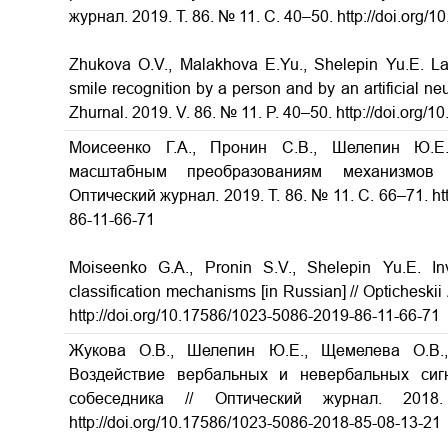
журнал. 2019. Т. 86. № 11. С. 40–50. http://doi.org
Zhukova O.V., Malakhova E.Yu., Shelepin Yu.E. L
smile recognition by a person and by an artificial n
Zhurnal. 2019. V. 86. № 11. P. 40–50. http://doi.org
Моисеенко Г.А., Пронин С.В., Шелепин Ю.Е
масштабным преобразованиям механизмов
Оптический журнал. 2019. Т. 86. № 11. С. 66–71. ht
86-11-66-71
Moiseenko G.A., Pronin S.V., Shelepin Yu.E. Inv
classification mechanisms
[in Russian] // Opticheski
http://doi.org/10.17586/1023-5086-2019-86-11-66-71
Жукова О.В., Шелепин Ю.Е., Щемелева О.В.,
Воздействие вербальных и невербальных сиг
собеседника
// Оптический журнал. 20
http://doi.org/10.17586/1023-5086-2018-85-08-13-21