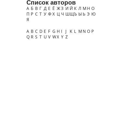
Список авторов
А
Б
В
Г
Д
Е
Ё
Ж
З
И
Й
К
Л
М
Н
О
П
Р
С
Т
У
Ф
Х
Ц
Ч
Ш
Щ
Ъ
Ы
Ь
Э
Ю
Я
A
B
C
D
E
F
G
H
I
J
K
L
M
N
O
P
Q
R
S
T
U
V
W
X
Y
Z