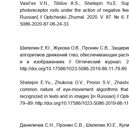
Vasil’ev V.N., Tibilov A.S., Shelepin Yu.E. Su
photoreceptor rods under the action of negative fee
Russian] // Opticheskii Zhurnal. 2020. V. 87. № 6. P
5086-2020-87-06-24-33
Шелепин Е.Ю., Жукова О.В., Пронин С.В., Защири
алгоритмов движений глаз, обеспечивающих расп
и в изображениях
// Оптический журнал.
http://doi.org/10.17586/1023-5086-2019-86-11-79-89
Shelepin E.Yu., Zhukova O.V., Pronin S.V., Zhashc
common nature of eye-movement algorithms that
recognized in texts and in images
[in Russian] // Opt
79–89. http://doi.org/10.17586/1023-5086-2019-86-1
Даниличев С.Н., Пронин С.В., Шелепин Ю.Е., Кули