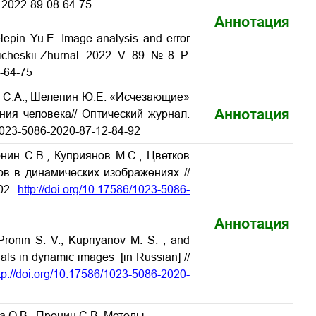
6-2022-89-08-64-75
Аннотация
lepin Yu.E. Image analysis and error
icheskii Zhurnal. 2022. V. 89. № 8. P.
8-64-75
ин С.А., Шелепин Ю.Е. «Исчезающие»
Аннотация
ия человека// Оптический журнал.
6/1023-5086-2020-87-12-84-92
нин С.В., Куприянов М.С., Цветков
в в динамических изображениях //
02.
http://doi.org/10.17586/1023-5086-
Аннотация
Pronin S. V., Kupriyanov M. S. , and
als in dynamic images [in Russian] //
tp://doi.org/10.17586/1023-5086-2020-
а О.В., Пронин С.В. Методы