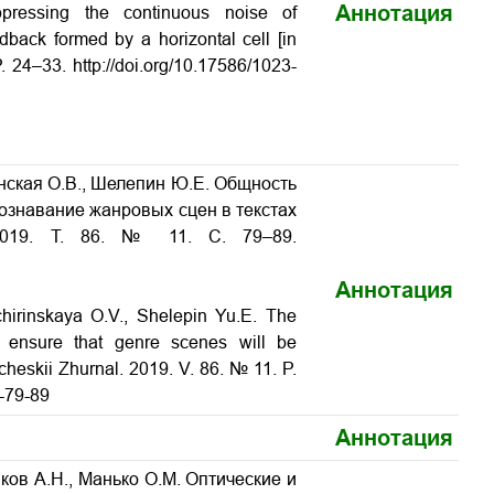
Аннотация
ppressing the continuous noise of
dback formed by a horizontal cell [in
. 24–33. http://doi.org/10.17586/1023-
нская О.В., Шелепин Ю.Е. Общность
ознавание жанровых сцен в текстах
 2019. Т. 86. № 11. С. 79–89.
Аннотация
hirinskaya O.V., Shelepin Yu.E. The
 ensure that genre scenes will be
icheskii Zhurnal. 2019. V. 86. № 11. P.
1-79-89
Аннотация
ков А.Н., Манько О.М. Оптические и