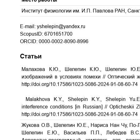
Институт физиологии им. И.П. Павлова РАН, Санкт
E-mail: yshelepin@yandex.ru
ScopusID: 6701651700
ORCID: 0000-0002-8090-8996
Статьи
Малахова К.Ю., Шелепин К.Ю., Шелепин Ю.Е
изображений в условиях помехи // Оптический жу
http://doi.org/10.17586/1023-5086-2024-91-08-60-74
Malakhova K.Y., Shelepin K.Y., Shelepin Yu.E.
interference conditions [in Russian] // Opticheskii
http://doi.org/10.17586/1023-5086-2024-91-08-60-74
Жукова О.В., Шелепин Ю.Е., Нариса Нан Чу, По-Л
Шелепин Е.Ю., Васильев П.П., Лебедев В.С.