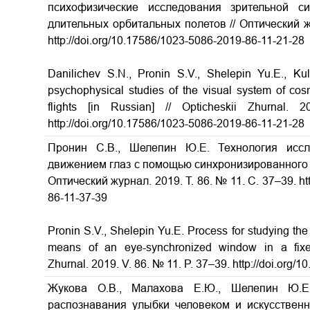
психофизические исследования зрительной 
длительных орбитальных полетов
// Оптический ж
http://doi.org/10.17586/1023-5086-2019-86-11-21-28
Danilichev S.N., Pronin S.V., Shelepin Yu.E., K
psychophysical studies of the visual system of cos
flights
[in Russian] // Opticheskii Zhurnal
http://doi.org/10.17586/1023-5086-2019-86-11-21-28
Пронин С.В., Шелепин Ю.Е. Технология исс
движением глаз с помощью синхронизированного 
Оптический журнал. 2019. Т. 86. № 11. С. 37–39. ht
86-11-37-39
Pronin S.V., Shelepin Yu.E. Process for studying t
means of an eye-synchronized window in a fi
Zhurnal. 2019. V. 86. № 11. P. 37–39. http://doi.org
Жукова О.В., Малахова Е.Ю., Шелепин Ю.Е
распознавания улыбки человеком и искусствен