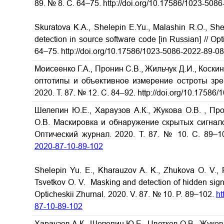
89. № 8. С. 64–75. http://doi.org/10.17586/1023-508
Skuratova K.A., Shelepin E.Yu., Malashin R.O., She
detection in source software code [in Russian] // Opt
64–75. http://doi.org/10.17586/1023-5086-2022-89-0
Моисеенко Г.А., Пронин С.В., Жильчук Д.И., Коск
оптотипы и объективное измерение остроты зрен
2020. Т. 87. № 12. С. 84–92. http://doi.org/10.1758
Шелепин Ю.Е., Хараузов А.К., Жукова О.В. , Про
О.В.
Маскировка и обнаружение скрытых сигнало
Оптический журнал. 2020. Т. 87. № 10. С. 89–1
2020-87-10-89-102
Shelepin Yu. E., Kharauzov A. K., Zhukova O. V., 
Tsvetkov O. V. Masking and detection of hidden sign
Opticheskii Zhurnal. 2020. V. 87. № 10. P. 89–102.
ht
87-10-89-102
Хараузов А.К., Шелепин Ю.Е., Цветков О.В., Жуков