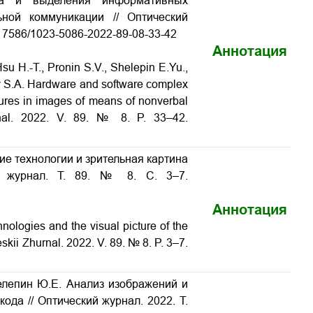
ка и выделения информативных
ной коммуникации // Оптический
10.17586/1023-5086-2022-89-08-33-42
Аннотация
su H.-T., Pronin S.V., Shelepin E.Yu.,
ov S.A. Hardware and software complex
eatures in images of means of nonverbal
rnal. 2022. V. 89. № 8. P. 33–42.
кие технологии и зрительная картина
ий журнал. Т. 89. № 8. С. 3–7.
Аннотация
hnologies and the visual picture of the
eskii Zhurnal. 2022. V. 89. № 8. P. 3–7.
елепин Ю.Е. Анализ изображений и
ода // Оптический журнал. 2022. Т.