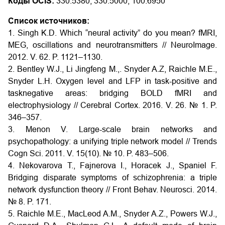
Коды OCIS:
330.5380, 330.5000, 100.6950
Список источников:
1. Singh K.D. Which “neural activity” do you mean? fMRI,
MEG, oscillations and neurotransmitters // NeuroImage.
2012. V. 62. P. 1121–1130.
2. Bentley W.J., Li Jingfeng M.,. Snyder A.Z, Raichle M.E.,
Snyder L.H. Oxygen level and LFP in task-positive and
tasknegative areas: bridging BOLD fMRI and
electrophysiology // Cerebral Cortex. 2016. V. 26. № 1. P.
346–357.
3. Menon V. Large-scale brain networks and
psychopathology: a unifying triple network model // Trends
Cogn Sci. 2011. V. 15(10). № 10. P. 483–506.
4. Nekovarova T., Fajnerova I., Horacek J., Spaniel F.
Bridging disparate symptoms of schizophrenia: a triple
network dysfunction theory // Front Behav. Neurosci. 2014.
№ 8. P. 171.
5. Raichle M.E., MacLeod A.M., Snyder A.Z., Powers W.J.,