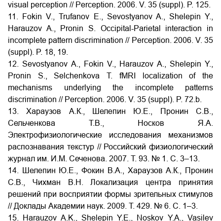
visual perception // Perception. 2006. V. 35 (suppl). P. 125.
11. Fokin V., Trufanov E., Sevostyanov A., Shelepin Y.,
Harauzov A., Pronin S. Occipital-Parietal interaction in
incomplete pattern discrimination // Perception. 2006. V. 35
(suppl). P. 18, 19.
12. Sevostyanov A., Fokin V., Harauzov A., Shelepin Y.,
Pronin S., Selchenkova T. fMRI localization of the
mechanisms underlying the incomplete patterns
discrimination // Perception. 2006. V. 35 (suppl). P. 72.b.
13. Хараузов А.К., Шелепин Ю.Е., Пронин С.В.,
Сельченкова Т.В., Носков Я.А.
Электрофизиологические исследования механизмов
распознавания текстур // Российский физиологический
журнал им. И.М. Сеченова. 2007. Т. 93. № 1. С. 3–13.
14. Шелепин Ю.Е., Фокин В.А., Хараузов А.К., Пронин
С.В., Чихман В.Н. Локализация центра принятия
решений при восприятии формы зрительных стимулов
// Доклады Академии наук. 2009. Т. 429. № 6. С. 1–3.
15. Harauzov A.K., Shelepin Y.E., Noskov Y.A., Vasilev