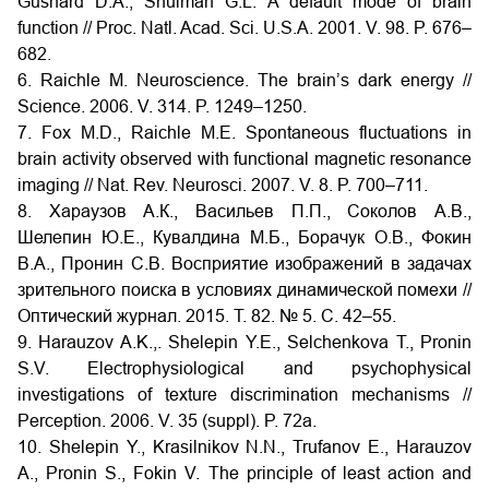
Gusnard D.A., Shulman G.L. A default mode of brain
function // Proc. Natl. Acad. Sci. U.S.A. 2001. V. 98. P. 676–
682.
6. Raichle M. Neuroscience. The brain’s dark energy //
Science. 2006. V. 314. P. 1249–1250.
7. Fox M.D., Raichle M.E. Spontaneous fluctuations in
brain activity observed with functional magnetic resonance
imaging // Nat. Rev. Neurosci. 2007. V. 8. P. 700–711.
8. Хараузов А.К., Васильев П.П., Соколов А.В.,
Шелепин Ю.Е., Кувалдина М.Б., Борачук О.В., Фокин
В.А., Пронин С.В. Восприятие изображений в задачах
зрительного поиска в условиях динамической помехи //
Оптический журнал. 2015. Т. 82. № 5. C. 42–55.
9. Harauzov A.K.,. Shelepin Y.E., Selchenkova T., Pronin
S.V. Electrophysiological and psychophysical
investigations of texture discrimination mechanisms //
Perception. 2006. V. 35 (suppl). P. 72a.
10. Shelepin Y., Krasilnikov N.N., Trufanov E., Harauzov
A., Pronin S., Fokin V. The principle of least action and