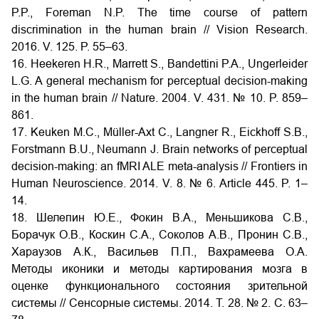
P.P., Foreman N.P. The time course of pattern
discrimination in the human brain // Vision Research.
2016. V. 125. P. 55–63.
16. Heekeren H.R., Marrett S., Bandettini P.A., Ungerleider
L.G. A general mechanism for perceptual decision-making
in the human brain // Nature. 2004. V. 431. № 10. P. 859–
861.
17. Keuken M.C., Müller-Axt C., Langner R., Eickhoff S.B.,
Forstmann B.U., Neumann J. Brain networks of perceptual
decision-making: an fMRI ALE meta-analysis // Frontiers in
Human Neuroscience. 2014. V. 8. № 6. Article 445. P. 1–
14.
18. Шелепин Ю.Е., Фокин В.А., Меньшикова С.В.,
Борачук О.В., Коскин С.А., Соколов А.В., Пронин С.В.,
Хараузов А.К., Васильев П.П., Вахрамеева О.А.
Методы иконики и методы картирования мозга в
оценке функционального состояния зрительной
системы // Сенсорные системы. 2014. Т. 28. № 2. С. 63–