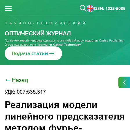
ISSN: 1023-5086
НАУЧНО-ТЕХНИЧЕСКИЙ
ОПТИЧЕСКИЙ ЖУРНАЛ
Полнотекстовый перевод журнала на английский язык издаётся Optica Publishing
Group под названием
“Journal of Optical Technology“
Подача статьи
Назад
УДК: 007:535.317
Реализация модели
линейного предсказателя
методом фурье-