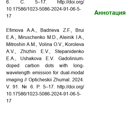
6. С. 5–17. http://doi.org/
10.17586/1023-5086-2024-91-06-5-
Аннотация
17
Efimova A.A., Badrieva Z.F., Brui
E.A., Miruschenko M.D., Aleinik I.A.,
Mitroshin A.M., Volina O.V., Koroleva
A.V., Zhizhin E.V., Stepanidenko
E.A., Ushakova E.V. Gadolinium-
doped carbon dots with long-
wavelength emission for dual-modal
imaging // Opticheskii Zhurnal. 2024.
V. 91. № 6. P. 5–17. http://doi.org/
10.17586/1023-5086-2024-91-06-5-
17