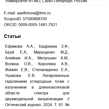
Университет ИТМО, Санкт-Петербург, Россия
E-mail: aaefimova@itmo.ru
ScopusID: 57580868700
ORCID: 0009-0005-1481-7921
Статьи
Ефимова А.А., Бадриева З.Ф.,
Бруй Е.А., Мирущенко М.Д.,
Алейник И.А., Митрошин А.М.,
Волина О.В., Королева А.В.,
Жижин Е.В., Степаниденко Е.А.,
Ушакова Е.В. Легированные
гадолинием углеродные точки с
излучением в длинноволновой
области спектра для
двухмодальной визуализации //
Оптический журнал. 2024. Т. 91. №