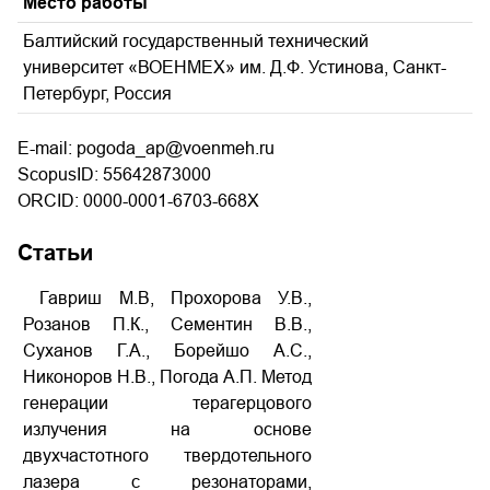
Место работы
Балтийский государственный технический
университет «ВОЕНМЕХ» им. Д.Ф. Устинова, Санкт-
Петербург, Россия
E-mail: pogoda_ap@voenmeh.ru
ScopusID: 55642873000
ORCID: 0000-0001-6703-668X
Статьи
Гавриш М.В, Прохорова У.В.,
Розанов П.К., Сементин В.В.,
Суханов Г.А., Борейшо А.С.,
Никоноров Н.В., Погода А.П. Метод
генерации терагерцового
излучения на основе
двухчастотного твердотельного
лазера с резонаторами,