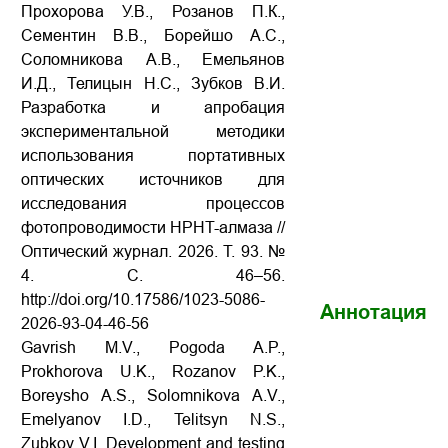
Прохорова У.В., Розанов П.К.,
Сементин В.В., Борейшо А.С.,
Соломникова А.В., Емельянов
И.Д., Телицын Н.С., Зубков В.И.
Разработка и апробация
экспериментальной методики
использования портативных
оптических источников для
исследования процессов
фотопроводимости HPHT-алмаза //
Оптический журнал. 2026. Т. 93. №
4. С. 46–56.
http://doi.org/10.17586/1023-5086-
Аннотация
2026-93-04-46-56
Gavrish M.V., Pogoda A.P.,
Prokhorova U.K., Rozanov P.K.,
Boreysho A.S., Solomnikova A.V.,
Emelyanov I.D., Telitsyn N.S.,
Zubkov V.I. Development and testing