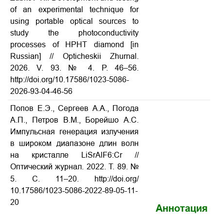
of an experimental technique for
using portable optical sources to
study the photoconductivity
processes of HPHT diamond [in
Russian] // Opticheskii Zhurnal.
2026. V. 93. № 4. P. 46–56.
http://doi.org/10.17586/1023-5086-
2026-93-04-46-56
Попов Е.Э., Сергеев А.А., Погода
А.П., Петров В.М., Борейшо А.С.
Импульсная генерация излучения
в широком диапазоне длин волн
на кристалле LiSrAlF6:Cr //
Оптический журнал. 2022. Т. 89. №
5. С. 11–20. http://doi.org/
10.17586/1023-5086-2022-89-05-11-
20
Аннотация