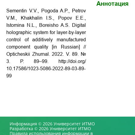
Аннотация
Sementin V.V., Pogoda A.P., Petrov
V.M., Khakhalin I.S., Popov E.E.,
Istomina N.L., Boreisho A.S. Digital
holographic system for layer-by-layer
control of additively manufactured
component quality [in Russian] //
Opticheskii Zhurnal. 2022. V. 89. №
3. P. 89–99.
http://doi.org/
10.17586/1023-5086-2022-89-03-89-
99
Информация © 2026 Университет ИТМО
Разработка © 2026 Университет ИТМО
Правила использования информации в