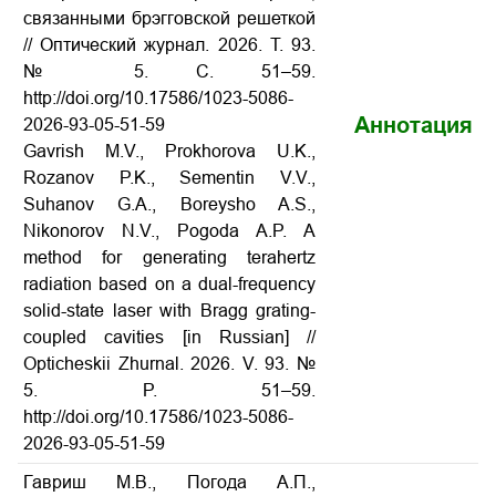
связанными брэгговской решеткой
// Оптический журнал. 2026. Т. 93.
№ 5. С. 51–59.
http://doi.org/10.17586/1023-5086-
Аннотация
2026-93-05-51-59
Gavrish M.V., Prokhorova U.K.,
Rozanov P.K., Sementin V.V.,
Suhanov G.A., Boreysho A.S.,
Nikonorov N.V., Pogoda A.P. A
method for generating terahertz
radiation based on a dual-frequency
solid-state laser with Bragg grating-
coupled cavities [in Russian] //
Opticheskii Zhurnal. 2026. V. 93. №
5. P. 51–59.
http://doi.org/10.17586/1023-5086-
2026-93-05-51-59
Гавриш М.В., Погода А.П.,