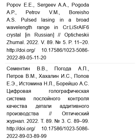
Popov E.E., Sergeev A.A., Pogoda
A.P., Petrov V.M., Boreisho
A.S. Pulsed lasing in a broad
wavelength range in Cr:LiSrAlF6
crystal [in Russian] // Opticheskii
Zhurnal. 2022. V. 89. № 5. P. 11–20.
http://doi.org/
10.17586/1023-5086-
2022-89-05-11-20
Сементин В.В., Погода А.П.,
Петров В.М., Хахалин И.С., Попов
Е.Э., Истомина Н.Л., Борейшо А.С.
Цифровая голографическая
система послойного контроля
качества детали аддитивного
производства // Оптический
журнал. 2022. Т. 89. № 3. С. 89–99.
http://doi.org/
10.17586/1023-5086-
2022-89-03-89-99