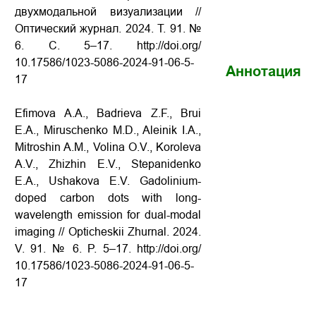
двухмодальной визуализации //
Оптический журнал. 2024. Т. 91. №
6. С. 5–17. http://doi.org/
10.17586/1023-5086-2024-91-06-5-
Аннотация
17
Efimova A.A., Badrieva Z.F., Brui
E.A., Miruschenko M.D., Aleinik I.A.,
Mitroshin A.M., Volina O.V., Koroleva
A.V., Zhizhin E.V., Stepanidenko
E.A., Ushakova E.V. Gadolinium-
doped carbon dots with long-
wavelength emission for dual-modal
imaging // Opticheskii Zhurnal. 2024.
V. 91. № 6. P. 5–17. http://doi.org/
10.17586/1023-5086-2024-91-06-5-
17