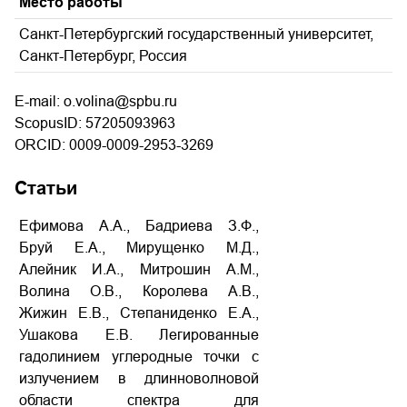
Место работы
Санкт-Петербургский государственный университет,
Санкт-Петербург, Россия
E-mail: o.volina@spbu.ru
ScopusID: 57205093963
ORCID: 0009-0009-2953-3269
Статьи
Ефимова А.А., Бадриева З.Ф.,
Бруй Е.А., Мирущенко М.Д.,
Алейник И.А., Митрошин А.М.,
Волина О.В., Королева А.В.,
Жижин Е.В., Степаниденко Е.А.,
Ушакова Е.В. Легированные
гадолинием углеродные точки с
излучением в длинноволновой
области спектра для