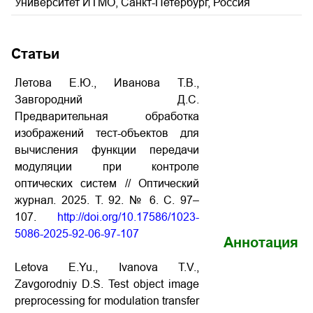
Университет ИТМО, Санкт-Петербург, Россия
Статьи
Летова Е.Ю., Иванова Т.В.,
Завгородний Д.С.
Предварительная обработка
изображений тест-объектов для
вычисления функции передачи
модуляции при контроле
оптических систем // Оптический
журнал. 2025. Т. 92. № 6. С. 97–
107.
http://doi.org/10.17586/1023-
5086-2025-92-06-97-107
Аннотация
Letova E.Yu., Ivanova T.V.,
Zavgorodniy D.S. Test object image
preprocessing for modulation transfer