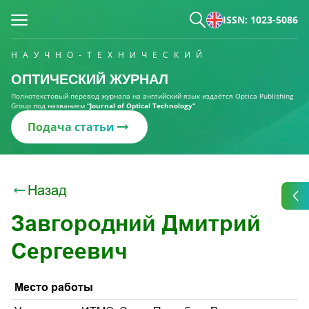
ISSN: 1023-5086
НАУЧНО-ТЕХНИЧЕСКИЙ
ОПТИЧЕСКИЙ ЖУРНАЛ
Полнотекстовый перевод журнала на английский язык издаётся Optica Publishing
Group под названием
“Journal of Optical Technology“
Подача статьи
Назад
Завгородний Дмитрий
Сергеевич
Место работы