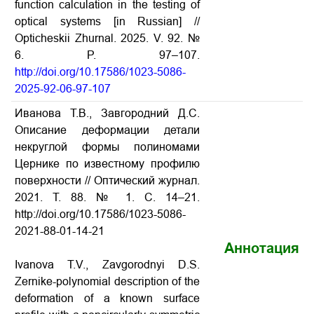
function calculation in the testing of
optical systems [in Russian] //
Opticheskii Zhurnal. 2025. V. 92. №
6. P. 97–107.
http://doi.org/10.17586/1023-5086-
2025-92-06-97-107
Иванова Т.В., Завгородний Д.С.
Описание деформации детали
некруглой формы полиномами
Цернике по известному профилю
поверхности // Оптический журнал.
2021. Т. 88. № 1. С. 14–21.
http://doi.org/10.17586/1023-5086-
2021-88-01-14-21
Аннотация
Ivanova T.V., Zavgorodnyi D.S.
Zernike-polynomial description of the
deformation of a known surface