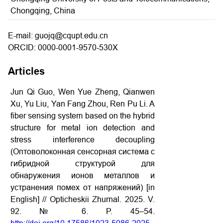
Chongqing, China
E-mail: guojq@cqupt.edu.cn
ORCID: 0000-0001-9570-530X
Articles
Jun Qi Guo, Wen Yue Zheng, Qianwen
Xu, Yu Liu, Yan Fang Zhou, Ren Pu Li. A
fiber sensing system based on the hybrid
structure for metal ion detection and
stress interference decoupling
(Оптоволоконная
сенсорная
система
с
гибридной
структурой
для
обнаружения
ионов
металлов
и
устранения
помех
от
напряжений) [in
English] // Opticheskii Zhurnal. 2025. V.
92. № 6. P. 45–54.