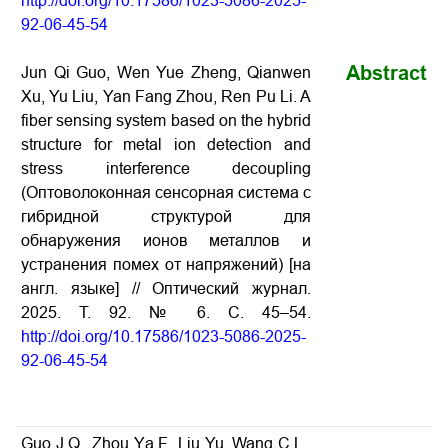
http://doi.org/10.17586/1023-5086-2025-
92-06-45-54
Abstract
Jun Qi Guo, Wen Yue Zheng, Qianwen
Xu, Yu Liu, Yan Fang Zhou, Ren Pu Li. A
fiber sensing system based on the hybrid
structure for metal ion detection and
stress interference decoupling
(Оптоволоконная сенсорная система с
гибридной структурой для
обнаружения ионов металлов и
устранения помех от напряжений) [на
англ. языке] // Оптический журнал.
2025. Т
. 92. № 6.
С
. 45–54.
http://doi.org/10.17586/1023-5086-2025-
92-06-45-54
Guo J.Q., Zhou Yа.F., Liu Yu, Wang C.L.,