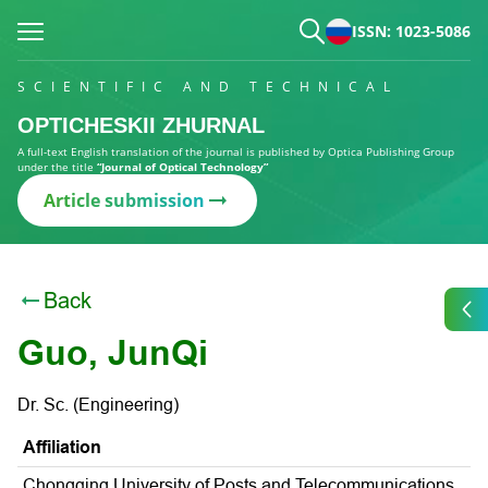
ISSN: 1023-5086
SCIENTIFIC AND TECHNICAL
OPTICHESKII ZHURNAL
A full-text English translation of the journal is published by Optica Publishing Group
under the title
“Journal of Optical Technology”
Article submission
Back
Guo, JunQi
Dr. Sc. (Engineering)
Affiliation
Chongqing University of Posts and Telecommunications,