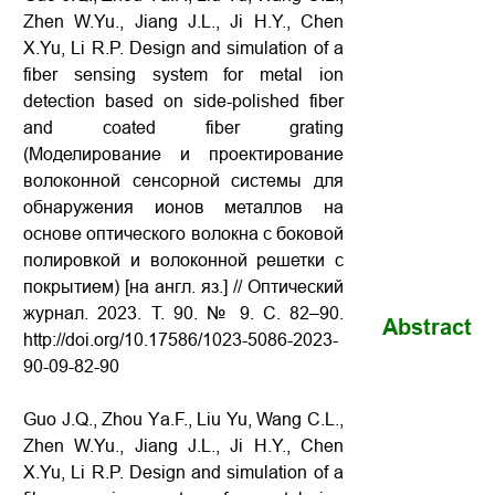
Zhen W.Yu., Jiang J.L., Ji H.Y., Chen
X.Yu, Li R.P. Design and simulation of a
fiber sensing system for metal ion
detection based on side-polished fiber
and coated fiber grating
(Моделирование и проектирование
волоконной сенсорной системы для
обнаружения ионов металлов на
основе оптического волокна с боковой
полировкой и волоконной решетки с
покрытием) [на англ. яз.] // Оптический
журнал. 2023. Т. 90. № 9. С. 82–90.
Abstract
http://doi.org/10.17586/1023-5086-2023-
90-09-82-90
Guo J.Q., Zhou Yа.F., Liu Yu, Wang C.L.,
Zhen W.Yu., Jiang J.L., Ji H.Y., Chen
X.Yu, Li R.P. Design and simulation of a