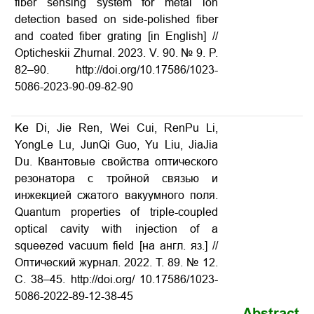
fiber sensing system for metal ion
detection based on side-polished fiber
and coated fiber grating [in English] //
Opticheskii Zhurnal. 2023. V. 90. № 9. P.
82–90. http://doi.org/10.17586/1023-
5086-2023-90-09-82-90
Ke Di, Jie Ren, Wei Cui, RenPu Li,
YongLe Lu, JunQi Guo, Yu Liu, JiaJia
Du. Квантовые свойства оптического
резонатора с тройной связью и
инжекцией сжатого вакуумного поля.
Quantum properties of triple-coupled
optical cavity with injection of a
squeezed vacuum field [на англ. яз.] //
Оптический журнал. 2022. Т. 89. № 12.
С. 38–45. http://doi.org/ 10.17586/1023-
5086-2022-89-12-38-45
Abstract