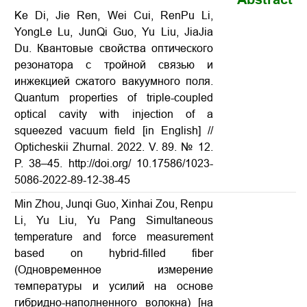
Ke Di, Jie Ren, Wei Cui, RenPu Li,
YongLe Lu, JunQi Guo, Yu Liu, JiaJia
Du. Квантовые свойства оптического
резонатора с тройной связью и
инжекцией сжатого вакуумного поля.
Quantum properties of triple-coupled
optical cavity with injection of a
squeezed vacuum field [in English] //
Opticheskii Zhurnal. 2022. V. 89. № 12.
P. 38–45. http://doi.org/ 10.17586/1023-
5086-2022-89-12-38-45
Min Zhou, Junqi Guo, Xinhai Zou, Renpu
Li, Yu Liu, Yu Pang Simultaneous
temperature and force measurement
based on hybrid-filled fiber
(Одновременное измерение
температуры и усилий на основе
гибридно-наполненного волокна) [на