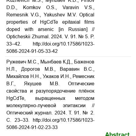
Ruzhevich M.S., Mynbaev K.D., Firsov
D.D., Komkov O.S., Varavin V.S.,
Remesnik V.G., Yakushev M.V. Optical
properties of HgCdTe epitaxial films
doped with arsenic [in Russian] //
Opticheskii Zhurnal. 2024. V. 91. № 5. P.
33–42. http://doi.org/10.17586/1023-
5086-2024-91-05-33-42
Ружевич М.С., Мынбаев К.Д., Баженов
Н.Л., Дорогов М.В., Варавин В.С.,
Михайлов Н.Н., Ужаков И.Н., Ремесник
В.Г., Якушев М.В. Оптические
свойства и разупорядочение плёнок
HgCdTe, выращенных методом
молекулярно-лучевой эпитаксии //
Оптический журнал. 2024. Т. 91. № 2.
С. 23–33. http://doi.org/10.17586/1023-
5086-2024-91-02-23-33
Abstract