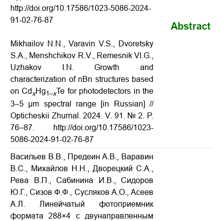
http://doi.org/10.17586/1023-5086-2024-
91-02-76-87
Abstract
Mikhailov N.N., Varavin V.S., Dvoretsky
S.A., Menshchikov R.V., Remesnik Vl.G.,
Uzhakov I.N. Growth and
characterization of nBn structures based
on Cd
Hg
Te for photodetectors in the
x
1–
x
3–5 µm spectral range [in Russian] //
Opticheskii Zhurnal. 2024. V. 91. № 2. P.
76–87. http://doi.org/10.17586/1023-
5086-2024-91-02-76-87
Васильев В.В., Предеин А.В., Варавин
В.С., Михайлов Н.Н., Дворецкий С.А.,
Рева В.П., Сабинина И.В., Сидоров
Ю.Г., Сизов Ф.Ф., Сусляков А.О., Асеев
А.Л. Линейчатый фотоприемник
формата 288×4 с двунаправленным