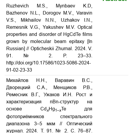
Ruzhevich M.S., Mynbaev K.D,
Bazhenov N.L., Dorogov M.V., Varavin
V.S., Mikhailov N.N., Uzhakov I.N.,
Remesnik V.G., Yakushev M.V. Optical
properties and disorder of HgCdTe films
grown by molecular beam epitaxy [In
Russian] // Opticheskii Zhurnal. 2024. V.
91. № 2. P. 23–33.
http://doi.org/10.17586/1023-5086-2024-
91-02-23-33
Михайлов Н.Н., Варавин В.С.,
Дворецкий С.А., Менщиков Р.В.,
Ремесник В.Г., Ужаков И.Н. Рост и
характеризация nBn-структур на
основе Сd
Hg
Te для
х
1–
х
фотоприёмников спектрального
диапазона 3–5 мкм // Оптический
журнал. 2024. Т. 91. № 2. С. 76–87.