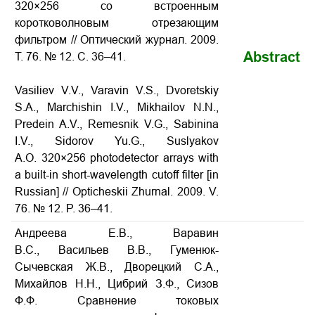
320×256 со встроенным
коротковолновым отрезающим
фильтром // Оптический журнал. 2009.
Abstract
Т. 76. № 12. С. 36–41.
Vasiliev V.V., Varavin V.S., Dvoretskiy
S.A., Marchishin I.V., Mikhailov N.N.,
Predein A.V., Remesnik V.G., Sabinina
I.V., Sidorov Yu.G., Suslyakov
A.O. 320×256 photodetector arrays with
a built-in short-wavelength cutoff filter [in
Russian] // Opticheskii Zhurnal. 2009. V.
76. № 12. P. 36–41.
Андреева Е.В., Варавин
В.С., Васильев В.В., Гуменюк-
Сычевская Ж.В., Дворецкий С.А.,
Михайлов Н.Н., Цибрий З.Ф., Сизов
Ф.Ф. Сравнение токовых