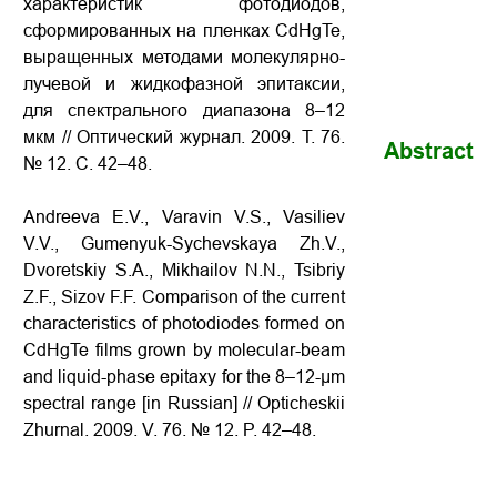
характеристик фотодиодов,
сформированных на пленках CdHgTe,
выращенных методами молекулярно-
лучевой и жидкофазной эпитаксии,
для спектрального диапазона 8–12
мкм // Оптический журнал. 2009. Т. 76.
Abstract
№ 12. С. 42–48.
Andreeva E.V., Varavin V.S., Vasiliev
V.V., Gumenyuk-Sychevskaya Zh.V.,
Dvoretskiy S.A., Mikhailov N.N., Tsibriy
Z.F., Sizov F.F. Comparison of the current
characteristics of photodiodes formed on
CdHgTe films grown by molecular-beam
and liquid-phase epitaxy for the 8–12-μm
spectral range [in Russian] // Opticheskii
Zhurnal. 2009. V. 76. № 12. P. 42–48.