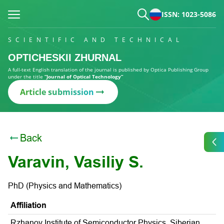
ISSN: 1023-5086
SCIENTIFIC AND TECHNICAL
OPTICHESKII ZHURNAL
A full-text English translation of the journal is published by Optica Publishing Group
under the title
“Journal of Optical Technology”
Article submission
Back
Varavin, Vasiliy S.
PhD (Physics and Mathematics)
Affiliation
Rzhanov Institute of Semiconductor Physics, Siberian