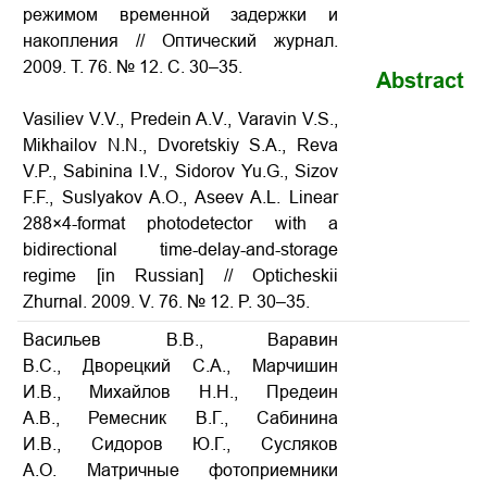
режимом временной задержки и
накопления // Оптический журнал.
2009. Т. 76. № 12. С. 30–35.
Abstract
Vasiliev V.V., Predein A.V., Varavin V.S.,
Mikhailov N.N., Dvoretskiy S.A., Reva
V.P., Sabinina I.V., Sidorov Yu.G., Sizov
F.F., Suslyakov A.O., Aseev A.L. Linear
288×4-format photodetector with a
bidirectional time-delay-and-storage
regime [in Russian] // Opticheskii
Zhurnal. 2009. V. 76. № 12. P. 30–35.
Васильев В.В., Варавин
В.С., Дворецкий С.А., Марчишин
И.В., Михайлов Н.Н., Предеин
А.В., Ремесник В.Г., Сабинина
И.В., Сидоров Ю.Г., Сусляков
А.О. Матричные фотоприемники