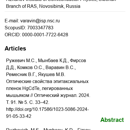
Branch of RAS, Novosibirsk, Russia
E-mail: varavin@isp.nsc.ru
ScopusID: 7003347783
ORCID: 0000-0001-7722-6428
Articles
Ружевич М.С., Мынбаев К.Д., Фирсов
Д.Д., Комков О.С., Варавин В.С.,
Ремесник В.Г., Якушев М.В.
Оптические свойства эпитаксиальных
пленок HgCdTe, легированных
мышьяком // Оптический журнал. 2024.
Т. 91. № 5. С. 33–42.
http://doi.org/10.17586/1023-5086-2024-
91-05-33-42
Abstract